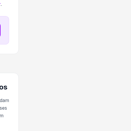
r
.
ios
rdam
sses
am