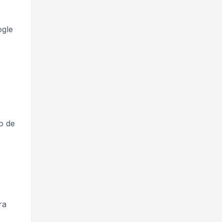
ogle
o de
ra