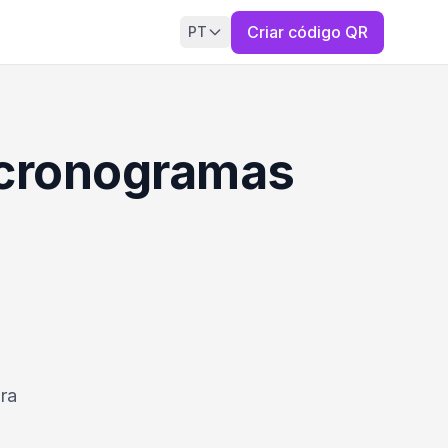
Criar código QR
PT
e cronogramas
ra