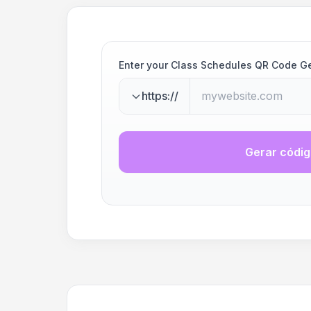
Enter your Class Schedules QR Code G
https://
Gerar códi