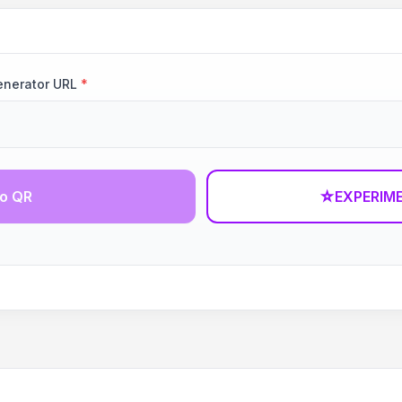
enerator URL
*
go QR
☆
EXPERIM