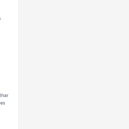
s
lhar
ões