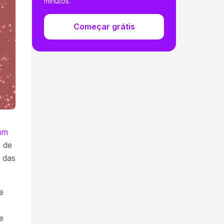
minutos.
Começar grátis
um
s de
 das
e
e