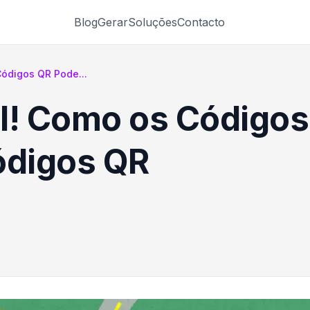
Blog
Gerar
Soluções
Contacto
ódigos QR Pode...
al! Como os Código
digos QR