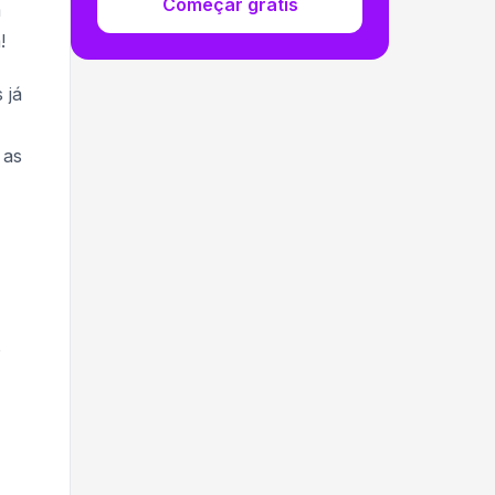
Começar grátis
m
!
 já
 as
o