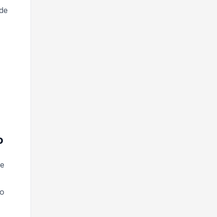
de
o
de
to