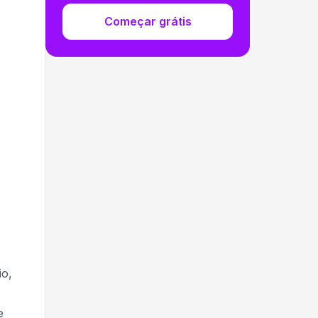
Começar grátis
io,
e