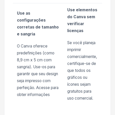
Use elementos
Use as
do Canva sem
configurações
verificar
corretas de tamanho
licenças
e sangria
Se você planeja
O Canva oferece
imprimir
predefinições (como
comercialmente,
8,9 cm x 5 cm com
certifique-se de
sangria). Use-os para
que todos os
garantir que seu design
gráficos ou
seja impresso com
ícones sejam
perfeição. Acesse para
gratuitos para
obter informações
uso comercial.