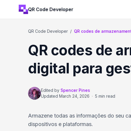
QR Code Developer
QR Code Developer
/
QR codes de armazenamento 
QR codes de ar
digital para ge
Edited by
Spencer Pines
Updated
March 24, 2026
·
5 min read
Armazene todas as informações do seu ca
dispositivos e plataformas.