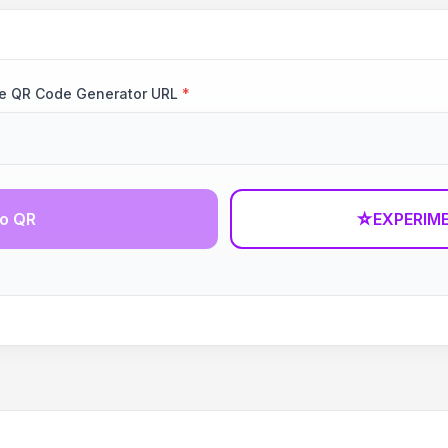
age QR Code Generator URL
*
go QR
☆
EXPERIM