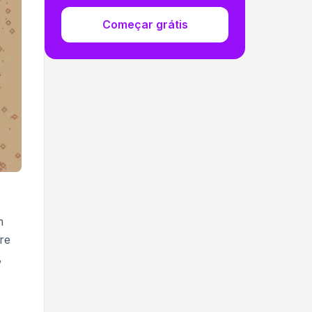
Começar grátis
m
re
,