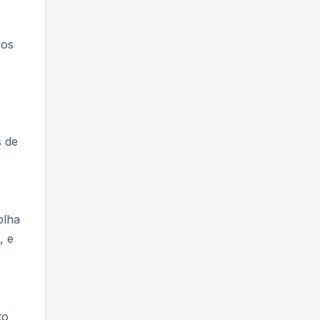
pos
s de
olha
, e
to