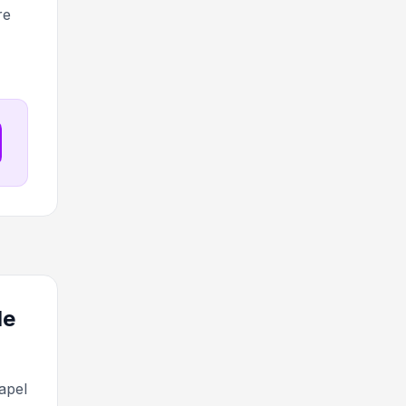
re
de
apel