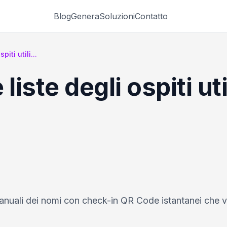
Blog
Genera
Soluzioni
Contatto
iti utili...
liste degli ospiti ut
e manuali dei nomi con check-in QR Code istantanei che v