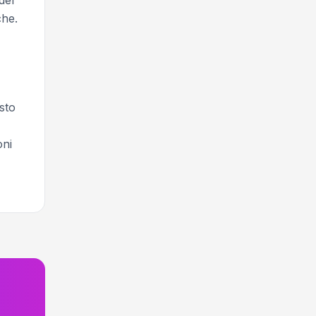
che.
sto
oni