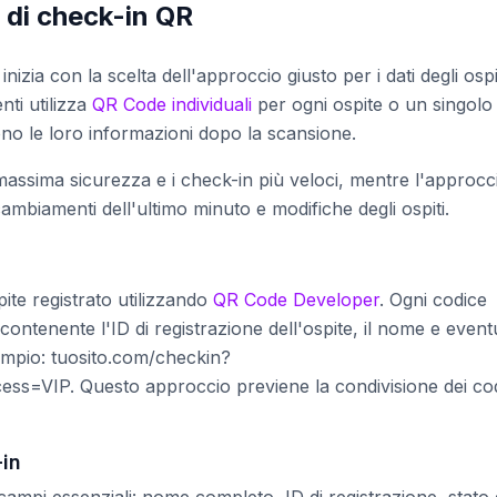
 di check-in QR
izia con la scelta dell'approccio giusto per i dati degli ospit
nti utilizza
QR Code individuali
per ogni ospite o un singolo
cono le loro informazioni dopo la scansione.
a massima sicurezza e i check-in più veloci, mentre l'approcc
cambiamenti dell'ultimo minuto e modifiche degli ospiti.
ite registrato utilizzando
QR Code Developer
. Ogni codice
ntenente l'ID di registrazione dell'ospite, il nome e eventu
empio: tuosito.com/checkin?
=VIP. Questo approccio previene la condivisione dei cod
-in
 campi essenziali: nome completo, ID di registrazione, stato 