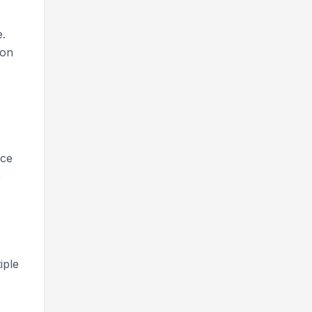
e.
con
ice
e
iple