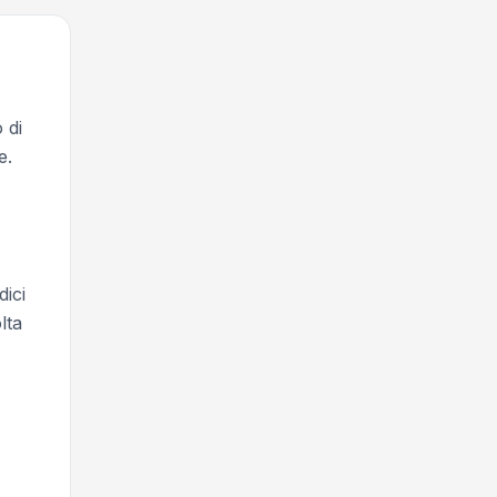
 di
e.
dici
lta