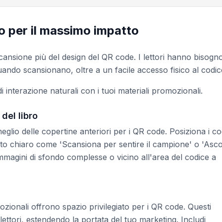
o per il massimo impatto
cansione più del design del QR code. I lettori hanno bisogno
ndo scansionano, oltre a un facile accesso fisico al codic
di interazione naturali con i tuoi materiali promozionali.
del libro
glio delle copertine anteriori per i QR code. Posiziona i co
sto chiaro come 'Scansiona per sentire il campione' o 'Asco
 immagini di sfondo complesse o vicino all'area del codice a
mozionali offrono spazio privilegiato per i QR code. Questi
lettori, estendendo la portata del tuo marketing. Includi