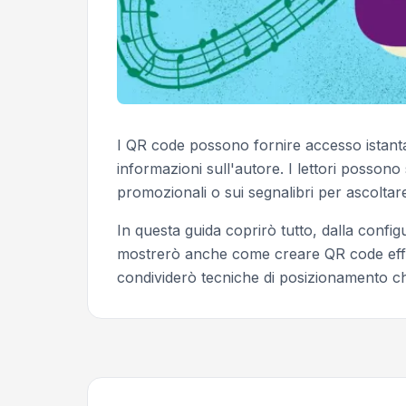
I QR code possono fornire accesso istantane
informazioni sull'autore. I lettori possono s
promozionali o sui segnalibri per ascolta
In questa guida coprirò tutto, dalla config
mostrerò anche come creare QR code effic
condividerò tecniche di posizionamento ch