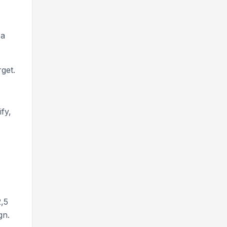
 a
rget.
ify,
2,5
gn.