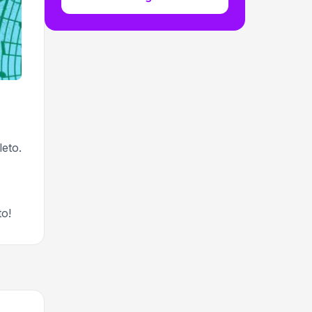
leto.
to!