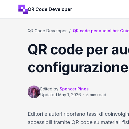
QR Code Developer
QR Code Developer
/
QR code per audiolibri: Gui
QR code per aud
configurazione
Edited by
Spencer Pines
Updated
May 1, 2026
·
5 min read
Editori e autori riportano tassi di coinvol
accessibili tramite QR code su materiali fisi