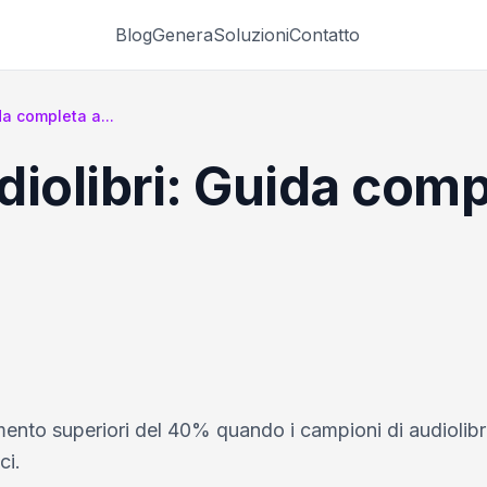
Blog
Genera
Soluzioni
Contatto
da completa a...
iolibri: Guida compl
gimento superiori del 40% quando i campioni di audiolib
ci.