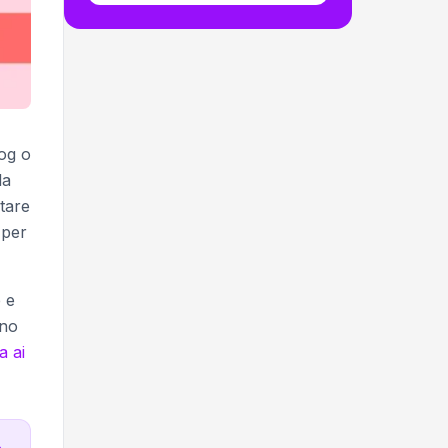
log o
la
tare
per
e e
ono
a ai