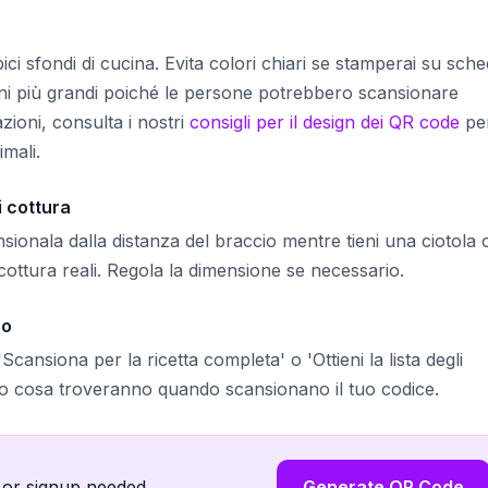
pici sfondi di cucina. Evita colori chiari se stamperai su sch
oni più grandi poiché le persone potrebbero scansionare
zioni, consulta i nostri
consigli per il design dei QR code
pe
imali.
i cottura
ionala dalla distanza del braccio mentre tieni una ciotola 
 cottura reali. Regola la dimensione se necessario.
co
ansiona per la ricetta completa' o 'Ottieni la lista degli
no cosa troveranno quando scansionano il tuo codice.
 or signup needed.
Generate QR Code