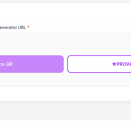
enerator URL
*
ce QR
☆
PROVA