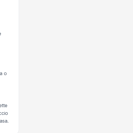
e
ia o
ette
ccio
asa.