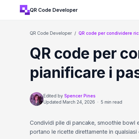
QR Code Developer
QR Code Developer
/
QR code per condividere ric
QR code per con
pianificare i pas
Edited by
Spencer Pines
Updated
March 24, 2026
·
5 min read
Condividi pile di pancake, smoothie bowl e i
portano le ricette direttamente in qualsiasi