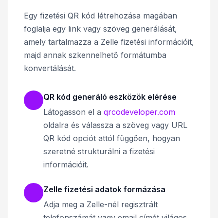
Egy fizetési QR kód létrehozása magában
foglalja egy link vagy szöveg generálását,
amely tartalmazza a Zelle fizetési információit,
majd annak szkennelhető formátumba
konvertálását.
QR kód generáló eszközök elérése
Látogasson el a
qrcodeveloper.com
oldalra és válassza a szöveg vagy URL
QR kód opciót attól függően, hogyan
szeretné strukturálni a fizetési
információit.
Zelle fizetési adatok formázása
Adja meg a Zelle-nél regisztrált
telefonszámát vagy email címét világos