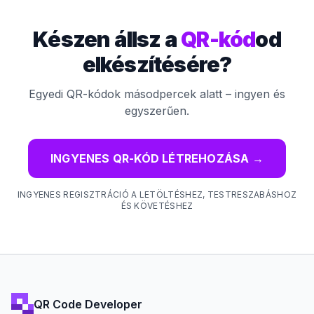
Készen állsz a
QR-kód
od
elkészítésére?
Egyedi QR-kódok másodpercek alatt – ingyen és
egyszerűen.
INGYENES QR-KÓD LÉTREHOZÁSA
→
INGYENES REGISZTRÁCIÓ A LETÖLTÉSHEZ, TESTRESZABÁSHOZ
ÉS KÖVETÉSHEZ
QR Code Developer