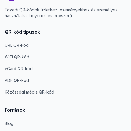
Egyedi QR-kódok üzlethez, eseményekhez és személyes
használatra. Ingyenes és egyszerű.
QR-kód típusok
URL QR-kód
WiFi QR-kód
vCard QR-kód
PDF QR-kód
Közösségi média QR-kód
Források
Blog