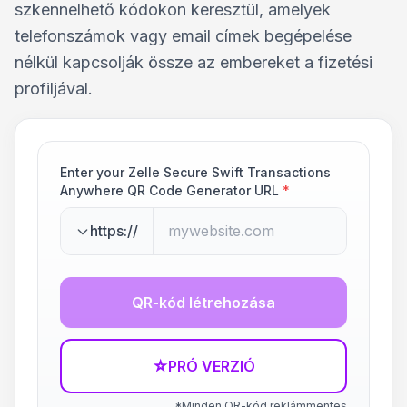
szkennelhető kódokon keresztül, amelyek
telefonszámok vagy email címek begépelése
nélkül kapcsolják össze az embereket a fizetési
profiljával.
Enter your Zelle Secure Swift Transactions
Anywhere QR Code Generator URL
*
https://
QR-kód létrehozása
☆
PRÓ VERZIÓ
*Minden QR-kód reklámmentes