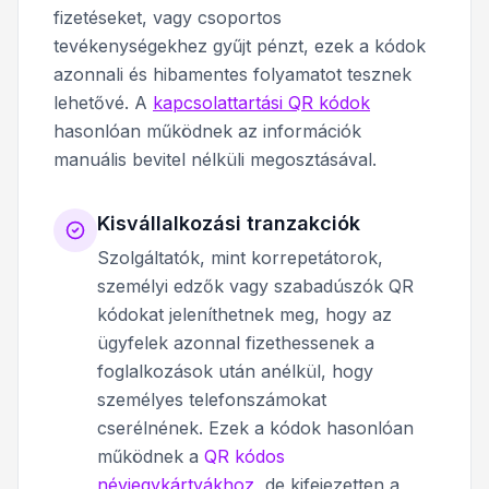
fizetéseket, vagy csoportos
tevékenységekhez gyűjt pénzt, ezek a kódok
azonnali és hibamentes folyamatot tesznek
lehetővé. A
kapcsolattartási QR kódok
hasonlóan működnek az információk
manuális bevitel nélküli megosztásával.
Kisvállalkozási tranzakciók
Szolgáltatók, mint korrepetátorok,
személyi edzők vagy szabadúszók QR
kódokat jeleníthetnek meg, hogy az
ügyfelek azonnal fizethessenek a
foglalkozások után anélkül, hogy
személyes telefonszámokat
cserélnének. Ezek a kódok hasonlóan
működnek a
QR kódos
névjegykártyákhoz
, de kifejezetten a