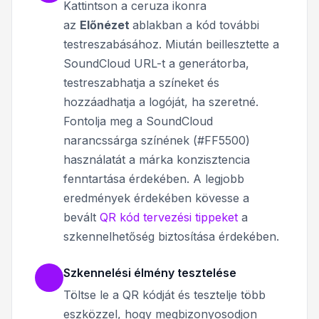
Kattintson a ceruza ikonra
az
Előnézet
ablakban a kód további
testreszabásához. Miután b
eillesztette a
SoundCloud URL-t a generátorba,
testreszabhatja a színeket és
hozzáadhatja a logóját, ha szeretné.
Fontolja meg a SoundCloud
narancssárga színének (#FF5500)
használatát a márka konzisztencia
fenntartása érdekében. A legjobb
eredmények érdekében kövesse a
bevált
QR kód tervezési tippeket
a
szkennelhetőség biztosítása érdekében.
Szkennelési élmény tesztelése
Töltse le a QR kódját és tesztelje több
eszközzel, hogy megbizonyosodjon