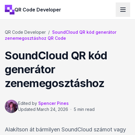
QR Code Developer
QR Code Developer
/
SoundCloud QR kód generátor
zenemegosztáshoz QR Code
SoundCloud QR kód
generátor
zenemegosztáshoz
Edited by
Spencer Pines
Updated
March 24, 2026
·
5 min read
Alakítson át bármilyen SoundCloud számot vagy