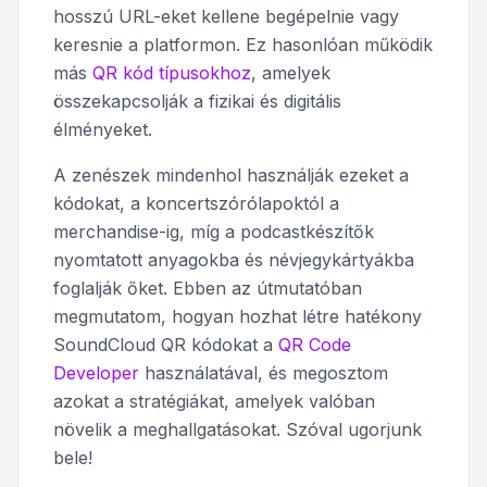
hosszú URL-eket kellene begépelnie vagy
keresnie a platformon. Ez hasonlóan működik
más
QR kód típusokhoz
, amelyek
összekapcsolják a fizikai és digitális
élményeket.
A zenészek mindenhol használják ezeket a
kódokat, a koncertszórólapoktól a
merchandise-ig, míg a podcastkészítők
nyomtatott anyagokba és névjegykártyákba
foglalják őket. Ebben az útmutatóban
megmutatom, hogyan hozhat létre hatékony
SoundCloud QR kódokat a
QR Code
Developer
használatával, és megosztom
azokat a stratégiákat, amelyek valóban
növelik a meghallgatásokat. Szóval ugorjunk
bele!