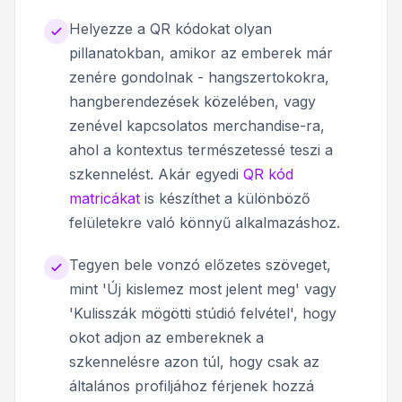
Helyezze a QR kódokat olyan
pillanatokban, amikor az emberek már
zenére gondolnak - hangszertokokra,
hangberendezések közelében, vagy
zenével kapcsolatos merchandise-ra,
ahol a kontextus természetessé teszi a
szkennelést. Akár egyedi
QR kód
matricákat
is készíthet a különböző
felületekre való könnyű alkalmazáshoz.
Tegyen bele vonzó előzetes szöveget,
mint 'Új kislemez most jelent meg' vagy
'Kulisszák mögötti stúdió felvétel', hogy
okot adjon az embereknek a
szkennelésre azon túl, hogy csak az
általános profiljához férjenek hozzá