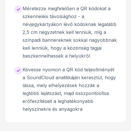
Méretezze megfelelően a QR kódokat a
szkennelési távolsághoz - a
névjegykártyákon lévő kódoknak legalább
2,5 cm négyzetnek kell lenniük, míg a
színpadi bannereknek sokkal nagyobbnak
kell lenniük, hogy a közönség tagjai
beszkennelhessék a helyükről
Kövesse nyomon a QR kód teljesítményét
a SoundCloud analitikáján keresztül, hogy
lássa, mely elhelyezések hozzák a
legtöbb lejátszást, majd összpontosítsa
erőfeszítéseit a leghatékonyabb
helyszínekre és anyagokra