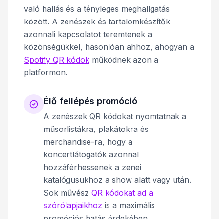
való hallás és a tényleges meghallgatás
között. A zenészek és tartalomkészítők
azonnali kapcsolatot teremtenek a
közönségükkel, hasonlóan ahhoz, ahogyan a
Spotify QR kódok
működnek azon a
platformon.
Élő fellépés promóció
A zenészek QR kódokat nyomtatnak a
műsorlistákra, plakátokra és
merchandise-ra, hogy a
koncertlátogatók azonnal
hozzáférhessenek a zenei
katalógusukhoz a show alatt vagy után.
Sok művész
QR kódokat ad a
szórólapjaikhoz
is a maximális
promóciós hatás érdekében.