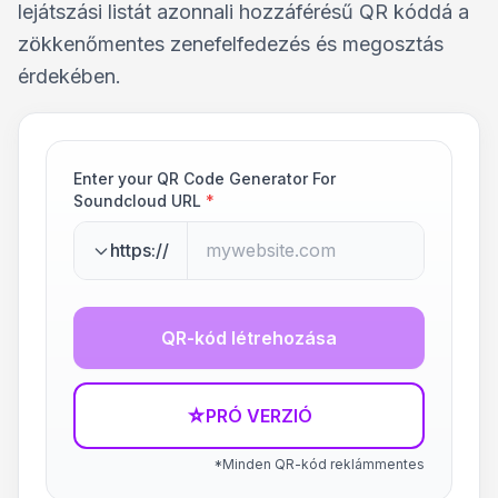
lejátszási listát azonnali hozzáférésű QR kóddá a
zökkenőmentes zenefelfedezés és megosztás
érdekében.
Enter your QR Code Generator For
Soundcloud URL
*
https://
QR-kód létrehozása
☆
PRÓ VERZIÓ
*Minden QR-kód reklámmentes