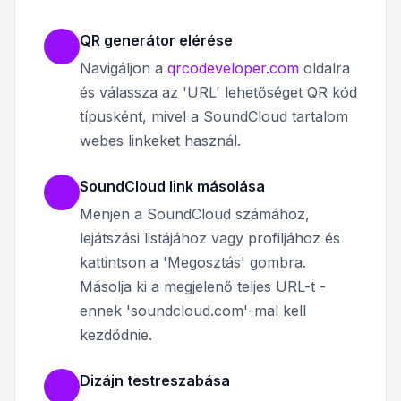
QR generátor elérése
Navigáljon a
qrcodeveloper.com
oldalra
és válassza az 'URL' lehetőséget QR kód
típusként, mivel a SoundCloud tartalom
webes linkeket használ.
SoundCloud link másolása
Menjen a SoundCloud számához,
lejátszási listájához vagy profiljához és
kattintson a 'Megosztás' gombra.
Másolja ki a megjelenő teljes URL-t -
ennek 'soundcloud.com'-mal kell
kezdődnie.
Dizájn testreszabása