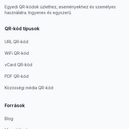
Egyedi QR-kódok üzlethez, eseményekhez és személyes
használatra. Ingyenes és egyszerű.
QR-kód típusok
URL QR-kód
WiFi QR-kód
vCard QR-kód
PDF QR-kód
Közösségi média QR-kód
Források
Blog