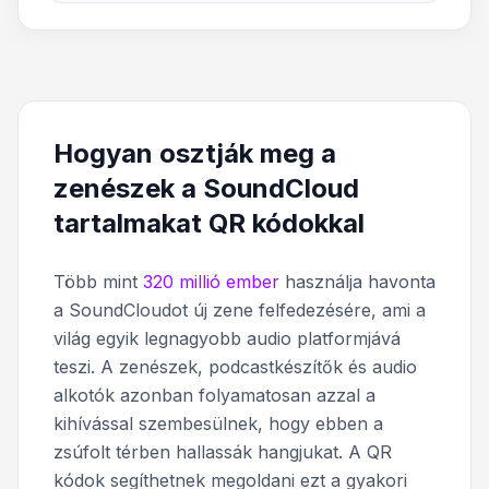
Hogyan osztják meg a
zenészek a SoundCloud
tartalmakat QR kódokkal
Több mint
320 millió ember
használja havonta
a SoundCloudot új zene felfedezésére, ami a
világ egyik legnagyobb audio platformjává
teszi. A zenészek, podcastkészítők és audio
alkotók azonban folyamatosan azzal a
kihívással szembesülnek, hogy ebben a
zsúfolt térben hallassák hangjukat. A QR
kódok segíthetnek megoldani ezt a gyakori