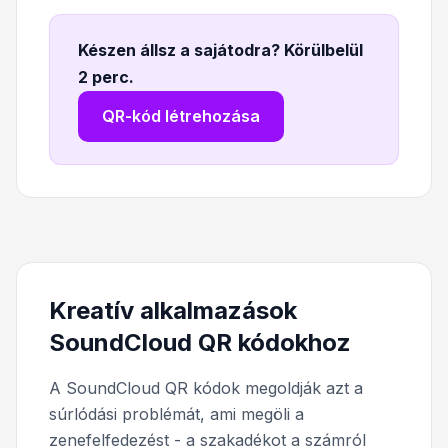
Készen állsz a sajátodra? Körülbelül
2 perc
.
QR-kód létrehozása
Kreatív alkalmazások
SoundCloud QR kódokhoz
A SoundCloud QR kódok megoldják azt a
súrlódási problémát, ami megöli a
zenefelfedezést - a szakadékot a számról