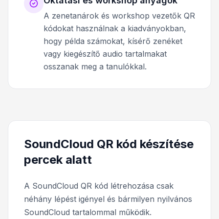
Oktatási és workshop anyagok
A zenetanárok és workshop vezetők QR
kódokat használnak a kiadványokban,
hogy példa számokat, kísérő zenéket
vagy kiegészítő audio tartalmakat
osszanak meg a tanulókkal.
SoundCloud QR kód készítése
percek alatt
A SoundCloud QR kód létrehozása csak
néhány lépést igényel és bármilyen nyilvános
SoundCloud tartalommal működik.