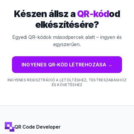
Készen állsz a
QR-kód
od
elkészítésére?
Egyedi QR-kódok másodpercek alatt – ingyen és
egyszerűen.
INGYENES QR-KÓD LÉTREHOZÁSA
→
INGYENES REGISZTRÁCIÓ A LETÖLTÉSHEZ, TESTRESZABÁSHOZ
ÉS KÖVETÉSHEZ
QR Code Developer