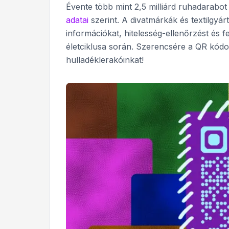
Évente több mint 2,5 milliárd ruhadarabo
adatai
szerint. A divatmárkák és textilgyá
információkat, hitelesség-ellenőrzést és 
életciklusa során. Szerencsére a QR kódok
hulladéklerakóinkat!