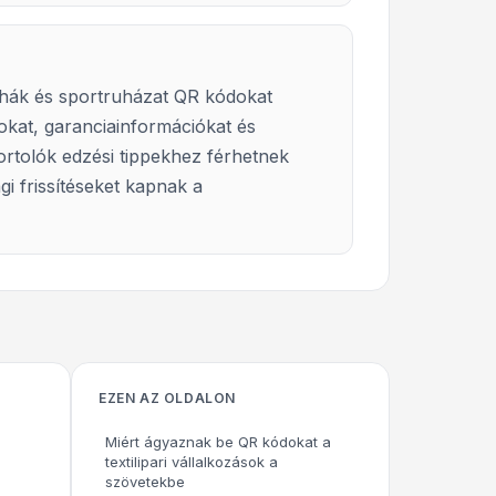
uhák és sportruházat QR kódokat
sokat, garanciainformációkat és
ortolók edzési tippekhez férhetnek
i frissítéseket kapnak a
EZEN AZ OLDALON
Miért ágyaznak be QR kódokat a
textilipari vállalkozások a
szövetekbe