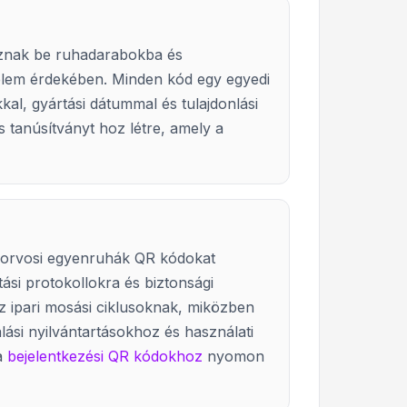
znak be ruhadarabokba és
delem érdekében. Minden kód egy egyedi
kkal, gyártási dátummal és tulajdonlási
s tanúsítványt hoz létre, amely a
 orvosi egyenruhák QR kódokat
ási protokollokra és biztonsági
z ipari mosási ciklusoknak, miközben
álási nyilvántartásokhoz és használati
a
bejelentkezési QR kódokhoz
nyomon