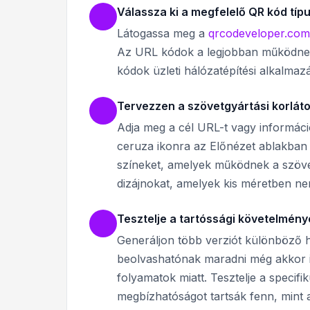
Válassza ki a megfelelő QR kód típ
Látogassa meg a
qrcodeveloper.com
Az URL kódok a legjobban működnek h
kódok üzleti hálózatépítési alkalma
Tervezzen a szövetgyártási korlát
Adja meg a cél URL-t vagy információt
ceruza ikonra az Előnézet ablakban
színeket, amelyek működnek a szövet
dizájnokat, amelyek kis méretben ne
Tesztelje a tartóssági követelmén
Generáljon több verziót különböző hi
beolvashatónak maradni még akkor i
folyamatok miatt. Tesztelje a specifi
megbízhatóságot tartsák fenn, mint