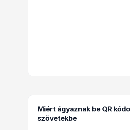
Miért ágyaznak be QR kódoka
szövetekbe