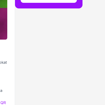
okat
ra
a
QR