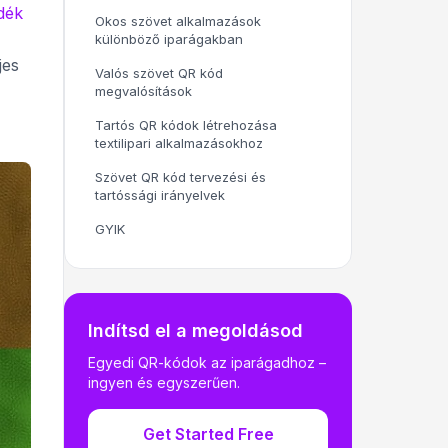
adék
Okos szövet alkalmazások
különböző iparágakban
jes
Valós szövet QR kód
megvalósítások
Tartós QR kódok létrehozása
textilipari alkalmazásokhoz
Szövet QR kód tervezési és
tartóssági irányelvek
GYIK
Indítsd el a megoldásod
Egyedi QR-kódok az iparágadhoz –
ingyen és egyszerűen.
Get Started Free