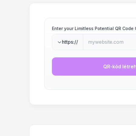
Enter your Limitless Potential QR Code 
https://
QR-kód létre