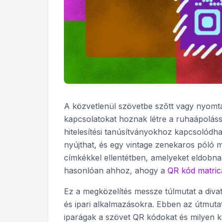
A közvetlenül szövetbe szőtt vagy nyomtat
kapcsolatokat hoznak létre a ruhaápoláss
hitelesítési tanúsítványokhoz kapcsolódhat
nyújthat, és egy vintage zenekaros póló me
címkékkel ellentétben, amelyeket eldobna
hasonlóan ahhoz, ahogy a
QR kód matric
Ez a megközelítés messze túlmutat a divato
és ipari alkalmazásokra. Ebben az útmu
iparágak a szövet QR kódokat és milyen ko