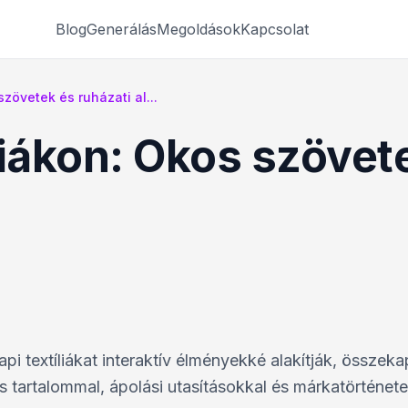
Blog
Generálás
Megoldások
Kapcsolat
zövetek és ruházati al...
liákon: Okos szövet
 textíliákat interaktív élményekké alakítják, összeka
is tartalommal, ápolási utasításokkal és márkatörténete