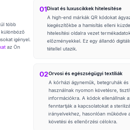
01
Divat és luxuscikkek hitelesítése
A high-end márkák QR kódokat ágya
úl több
kiegészítőkbe a hamisítás elleni küz
s különböző
hitelesítési oldalra vezet termékadato
sokat igényel.
előzményekkel. Ez egy állandó digitáli
kat
az Ön
tétellel utazik.
02
Orvosi és egészségügyi textíliák
A kórházi ágyneműk, betegruhák és
használnak nyomon követésre, tisztít
információkra. A kódok ellenállnak a
fenntartják a kapcsolatokat a steriliz
irányelvekhez, hasonlóan működve 
követési és ellenőrzési célokra.