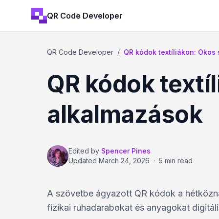
QR Code Developer
QR Code Developer
/
QR kódok textíliákon: Okos s
QR kódok textí
alkalmazások
Edited by
Spencer Pines
Updated
March 24, 2026
·
5 min read
A szövetbe ágyazott QR kódok a hétköznapi
fizikai ruhadarabokat és anyagokat digitál