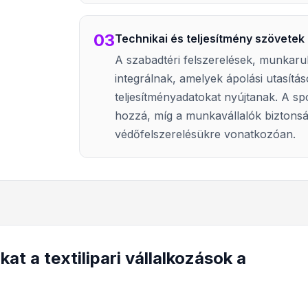
03
Technikai és teljesítmény szövetek
A szabadtéri felszerelések, munkar
integrálnak, amelyek ápolási utasítá
teljesítményadatokat nyújtanak. A sp
hozzá, míg a munkavállalók biztonság
védőfelszerelésükre vonatkozóan.
t a textilipari vállalkozások a