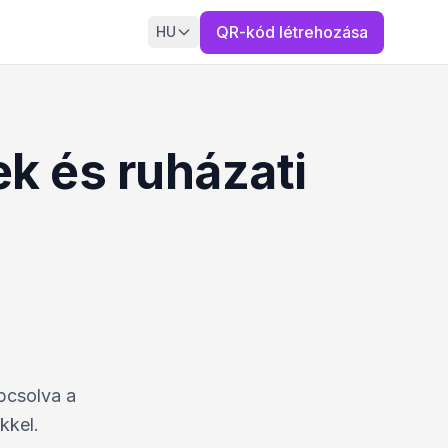
QR-kód létrehozása
HU
ek és ruházati
pcsolva a
kkel.