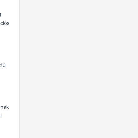
t.
ciós
ztú
knak
i