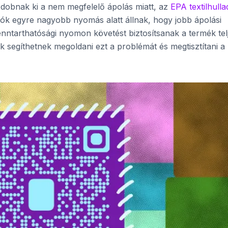
t dobnak ki a nem megfelelő ápolás miatt, az
EPA textilhull
rtók egyre nagyobb nyomás alatt állnak, hogy jobb ápolási
fenntarthatósági nyomon követést biztosítsanak a termék tel
 segíthetnek megoldani ezt a problémát és megtisztítani a