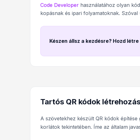
Code Developer
használatához olyan kód
kopásnak és ipari folyamatoknak. Szóval 
Készen állsz a kezdésre? Hozd létr
Tartós QR kódok létrehozás
A szövetekhez készült QR kódok építése g
korlátok tekintetében. Íme az általam java