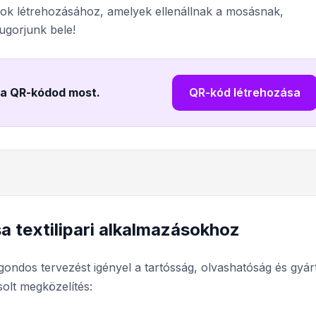
ok létrehozásához, amelyek ellenállnak a mosásnak,
ugorjunk bele!
e a QR-kódod most
.
QR-kód létrehozása
a textilipari alkalmazásokhoz
ondos tervezést igényel a tartósság, olvashatóság és gyárt
solt megközelítés: