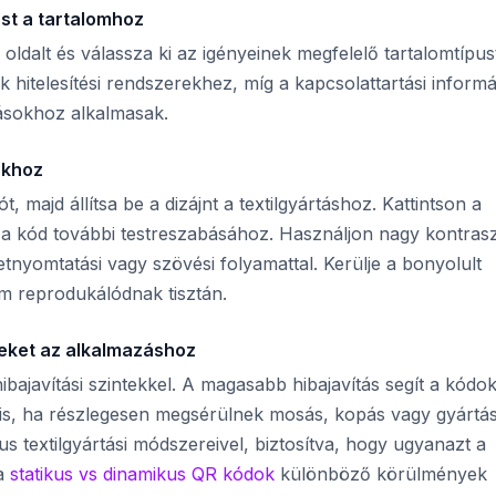
ust a tartalomhoz
oldalt és válassza ki az igényeinek megfelelő tartalomtípus
itelesítési rendszerekhez, míg a kapcsolattartási informá
zásokhoz alkalmasak.
okhoz
, majd állítsa be a dizájnt a textilgyártáshoz. Kattintson a
 a kód további testreszabásához. Használjon nagy kontras
nyomtatási vagy szövési folyamattal. Kerülje a bonyolult
m reprodukálódnak tisztán.
yeket az alkalmazáshoz
bajavítási szintekkel. A magasabb hibajavítás segít a kódo
s, ha részlegesen megsérülnek mosás, kopás vagy gyártás
kus textilgyártási módszereivel, biztosítva, hogy ugyanazt a
 a
statikus vs dinamikus QR kódok
különböző körülmények