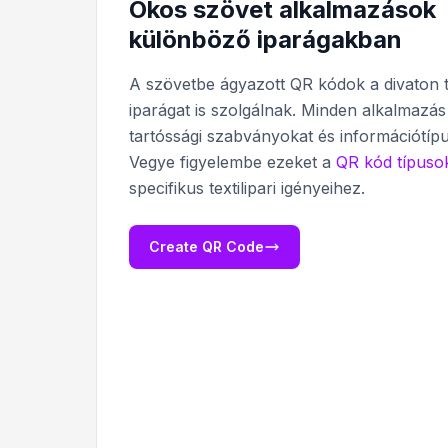
Okos szövet alkalmazások
különböző iparágakban
A szövetbe ágyazott QR kódok a divaton t
iparágat is szolgálnak. Minden alkalmazá
tartóssági szabványokat és információtípu
Vegye figyelembe ezeket a
QR kód típuso
specifikus textilipari igényeihez.
Create QR Code