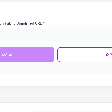
On Fabric Simplified URL
*
hozása
☆
P