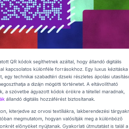
ott QR kódok segíthetnek azáltal, hogy állandó digitális
al kapcsolatos különféle forrásokhoz. Egy luxus kézitáska
, egy technikai szabadtéri dzseki részletes ápolási utasítás
goszthatja a dizájn mögötti történetet. A eltávolítható
k, a szövetbe ágyazott kódok örökre a tétellel maradnak,
ák
állandó digitális hozzáférést biztosítanak.
n, kiterjedve az orvosi textíliákra, lakberendezési tárgyak
tatóban megmutatom, hogyan valósítják meg a különböző
nkrét előnyöket nyújtanak. Gyakorlati útmutatást is talál 