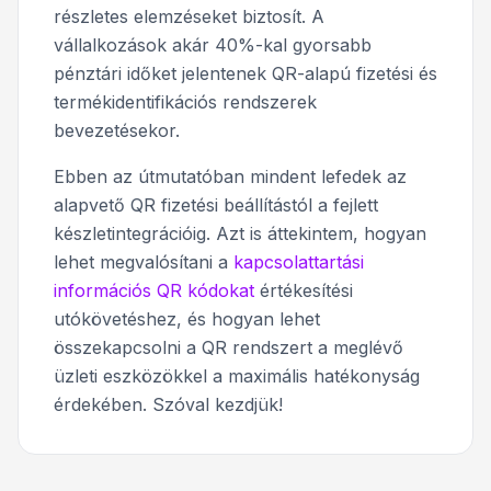
részletes elemzéseket biztosít. A
vállalkozások akár 40%-kal gyorsabb
pénztári időket jelentenek QR-alapú fizetési és
termékidentifikációs rendszerek
bevezetésekor.
Ebben az útmutatóban mindent lefedek az
alapvető QR fizetési beállítástól a fejlett
készletintegrációig. Azt is áttekintem, hogyan
lehet megvalósítani a
kapcsolattartási
információs QR kódokat
értékesítési
utókövetéshez, és hogyan lehet
összekapcsolni a QR rendszert a meglévő
üzleti eszközökkel a maximális hatékonyság
érdekében. Szóval kezdjük!