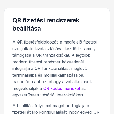
QR fizetési rendszerek
beállítása
A QR fizetésfeldolgozás a megfelelő fizetési
szolgáltató kiválasztásával kezdődik, amely
támogatja a QR tranzakciókat. A legtöbb
modern fizetési rendszer közvetlenül
integrálja a QR funkcionalitást meglévő
termináljaiba és mobilalkalmazásaiba,
hasonlóan ahhoz, ahogy a vállalkozások
megvalósítják a
QR kódos menüket
az
egyszerűsített vásárlói interakciókért.
A beállítási folyamat magában foglalja a
fizetési átjáró konfigurálását, hogy egyedi QR