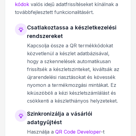
kódok
valós idejű adatfrissítéseket kínálnak a
továbbfejlesztett funkcionalitásért.
Csatlakoztassa a készletkezelési
rendszereket
Kapcsolja össze a QR termékkódokat
közvetlenül a készlet adatbázisával,
hogy a szkennelések automatikusan
frissítsék a készletszinteket, kiváltsák az
újrarendelési riasztásokat és kövessék
nyomon a termékmozgási mintákat. Ez
kiküszöböli a kézi készletszámlálást és
csökkenti a készlethiányos helyzeteket.
Szinkronizálja a vásárlói
adatgyűjtést
Használja a
QR Code Developer
-t