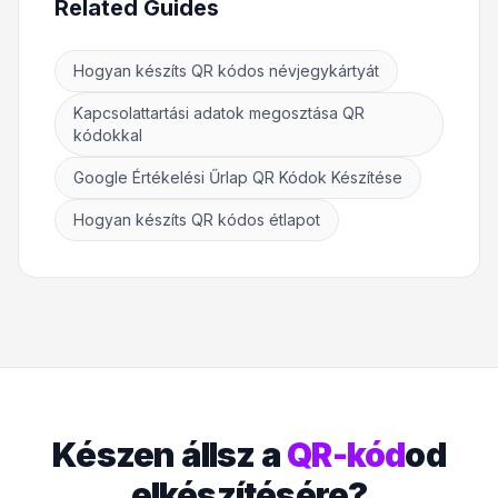
Related Guides
Hogyan készíts QR kódos névjegykártyát
Kapcsolattartási adatok megosztása QR
kódokkal
Google Értékelési Űrlap QR Kódok Készítése
Hogyan készíts QR kódos étlapot
Készen állsz a
QR-kód
od
elkészítésére?