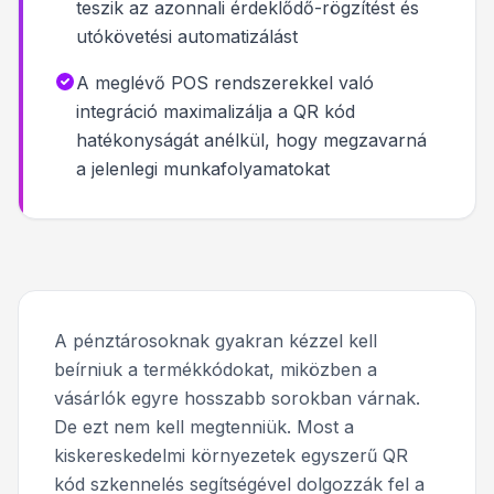
teszik az azonnali érdeklődő-rögzítést és
utókövetési automatizálást
A meglévő POS rendszerekkel való
integráció maximalizálja a QR kód
hatékonyságát anélkül, hogy megzavarná
a jelenlegi munkafolyamatokat
A pénztárosoknak gyakran kézzel kell
beírniuk a termékkódokat, miközben a
vásárlók egyre hosszabb sorokban várnak.
De ezt nem kell megtenniük. Most a
kiskereskedelmi környezetek egyszerű QR
kód szkennelés segítségével dolgozzák fel a