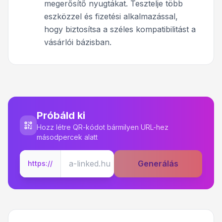
megerősítő nyugtákat. Tesztelje több
eszközzel és fizetési alkalmazással,
hogy biztosítsa a széles kompatibilitást a
vásárlói bázisban.
Próbáld ki
Hozz létre QR-kódot bármilyen URL-hez
másodpercek alatt
Generálás
https://