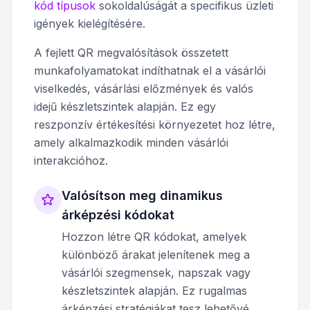
kód típusok
sokoldalúságát a specifikus üzleti
igények kielégítésére.
A fejlett QR megvalósítások összetett
munkafolyamatokat indíthatnak el a vásárlói
viselkedés, vásárlási előzmények és valós
idejű készletszintek alapján. Ez egy
reszponzív értékesítési környezetet hoz létre,
amely alkalmazkodik minden vásárlói
interakcióhoz.
Valósítson meg dinamikus
árképzési kódokat
Hozzon létre QR kódokat, amelyek
különböző árakat jelenítenek meg a
vásárlói szegmensek, napszak vagy
készletszintek alapján. Ez rugalmas
árképzési stratégiákat tesz lehetővé