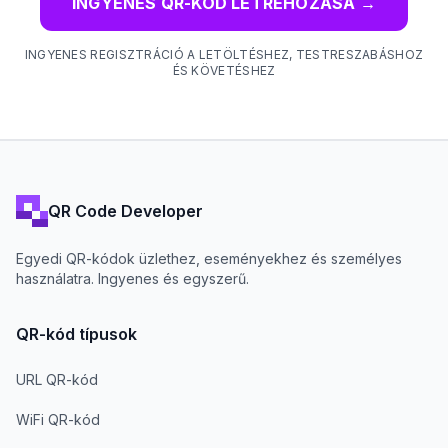
INGYENES QR-KÓD LÉTREHOZÁSA
→
INGYENES REGISZTRÁCIÓ A LETÖLTÉSHEZ, TESTRESZABÁSHOZ
ÉS KÖVETÉSHEZ
QR Code Developer
Egyedi QR-kódok üzlethez, eseményekhez és személyes
használatra. Ingyenes és egyszerű.
QR-kód típusok
URL QR-kód
WiFi QR-kód