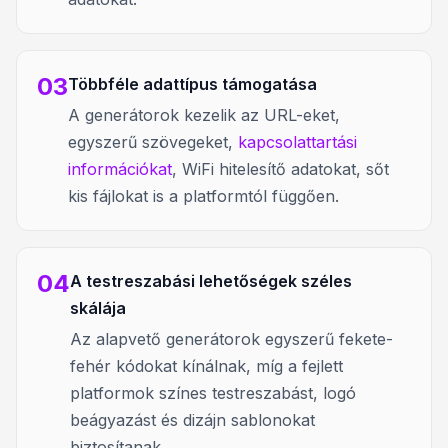
03
Többféle adattípus támogatása
A generátorok kezelik az URL-eket,
egyszerű szövegeket,
kapcsolattartási
információkat
, WiFi hitelesítő adatokat, sőt
kis fájlokat is a platformtól függően.
04
A testreszabási lehetőségek széles
skálája
Az alapvető generátorok egyszerű fekete-
fehér kódokat kínálnak, míg a fejlett
platformok színes testreszabást, logó
beágyazást és dizájn sablonokat
biztosítanak.