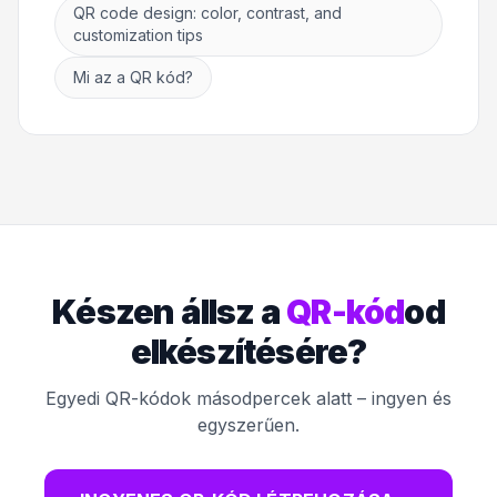
QR code design: color, contrast, and
customization tips
Mi az a QR kód?
Készen állsz a
QR-kód
od
elkészítésére?
Egyedi QR-kódok másodpercek alatt – ingyen és
egyszerűen.