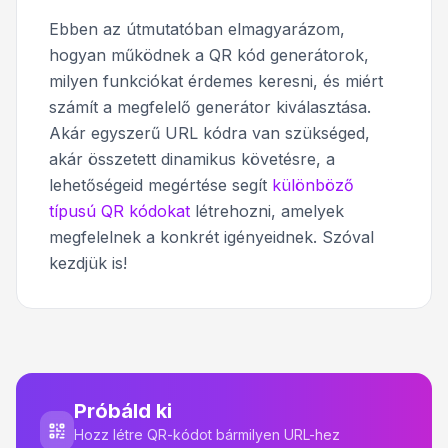
Ebben az útmutatóban elmagyarázom,
hogyan működnek a QR kód generátorok,
milyen funkciókat érdemes keresni, és miért
számít a megfelelő generátor kiválasztása.
Akár egyszerű URL kódra van szükséged,
akár összetett dinamikus követésre, a
lehetőségeid megértése segít
különböző
típusú QR kódokat
létrehozni, amelyek
megfelelnek a konkrét igényeidnek. Szóval
kezdjük is!
Próbáld ki
Hozz létre QR-kódot bármilyen URL-hez