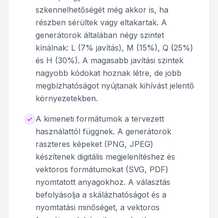
szkennelhetőségét még akkor is, ha
részben sérültek vagy eltakartak. A
generátorok általában négy szintet
kínálnak: L (7% javítás), M (15%), Q (25%)
és H (30%). A magasabb javítási szintek
nagyobb kódokat hoznak létre, de jobb
megbízhatóságot nyújtanak kihívást jelentő
környezetekben.
A kimeneti formátumok a tervezett
használattól függnek. A generátorok
raszteres képeket (PNG, JPEG)
készítenek digitális megjelenítéshez és
vektoros formátumokat (SVG, PDF)
nyomtatott anyagokhoz. A választás
befolyásolja a skálázhatóságot és a
nyomtatási minőséget, a vektoros