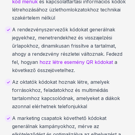
kód menük
és kapcsolattartási információs kódok
létrehozásához üzlethomlokzatokhoz technikai
szakértelem nélkül
A rendezvényszervezők kódokat generálnak
jegyekhez, menetrendekhez és visszajelzési
űrlapokhoz, dinamikusan frissítve a tartalmat,
ahogy a rendezvény részletei változnak. Fedezd
fel, hogyan
hozz létre esemény QR kódokat
a
következő összejövetelhez.
Az oktatók kódokat hoznak létre, amelyek
forrásokhoz, feladatokhoz és multimédiás
tartalomhoz kapcsolódnak, amelyeket a diákok
azonnal elérhetnek telefonjukkal
A marketing csapatok követhető kódokat
generálnak kampányokhoz, mérve az
elköteleződést és optimalizálva az elhelyezést a