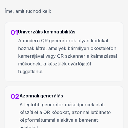
Íme, amit tudnod kell:
01
Univerzális kompatibilitás
A modern QR generátorok olyan kódokat
hoznak létre, amelyek bármilyen okostelefon
kamerájával vagy QR szkenner alkalmazással
működnek, a készülék gyártójától
függetlenül.
02
Azonnali generálás
A legtöbb generátor másodpercek alatt
készíti el a QR kódokat, azonnal letölthető
képformátummá alakítva a bemeneti
adatokat.