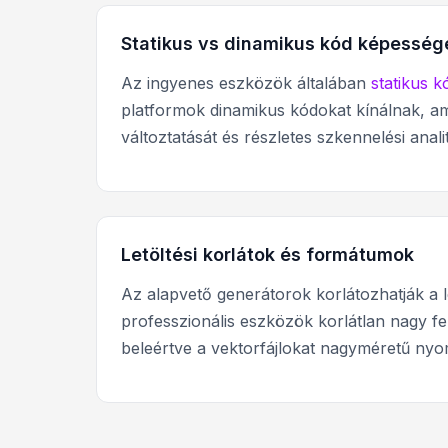
Statikus vs dinamikus kód képesség
Az ingyenes eszközök általában
statikus k
platformok dinamikus kódokat kínálnak, ame
változtatását és részletes szkennelési anali
Letöltési korlátok és formátumok
Az alapvető generátorok korlátozhatják a l
professzionális eszközök korlátlan nagy fe
beleértve a vektorfájlokat nagyméretű nyo