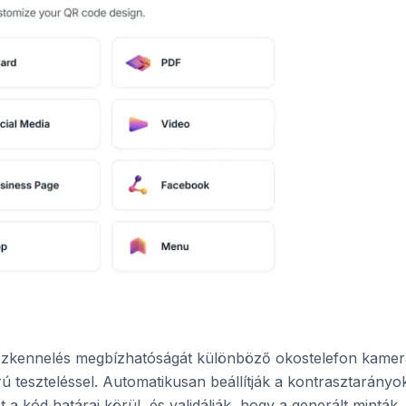
 szkennelés megbízhatóságát különböző okostelefon kame
rú teszteléssel. Automatikusan beállítják a kontrasztarányo
 a kód határai körül, és validálják, hogy a generált minták