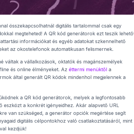
nnal összekapcsolhatnál digitális tartalommal csak egy
okkal megteheted! A QR kód generátorok ezt teszik lehető
attartási információkat és egyéb adatokat szkennelhető
eket az okostelefonok automatikusan felismernek.
nné váltak a vállalkozások, oktatók és magánszemélyek
fline és online élményeket. Az
éttermi menüktől
a
formok által generált QR kódok mindenhol megjelennek a
 működnek a QR kód generátorok, melyek a legfontosabb
lő eszközt a konkrét igényeidhez. Akár alapvető URL
ekre van szükséged, a generátor opciók megértése segít
yagaid digitális célpontokhoz való csatlakoztatásáról, mint
val kezdjük!