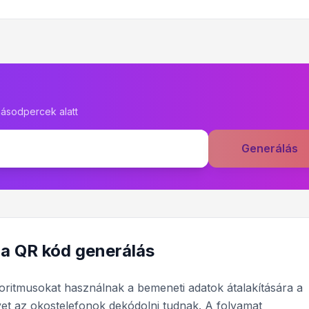
ásodpercek alatt
Generálás
a QR kód generálás
oritmusokat használnak a bemeneti adatok átalakítására a
yet az okostelefonok dekódolni tudnak. A folyamat