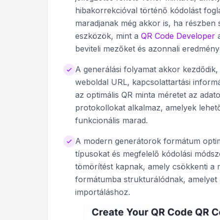
hibakorrekcióval történő kódolást fog
maradjanak még akkor is, ha részben 
eszközök, mint a
QR Code Developer
a
beviteli mezőket és azonnali eredmény
A generálási folyamat akkor kezdődik, 
weboldal URL, kapcsolattartási inform
az optimális QR minta méretet az adat
protokollokat alkalmaz, amelyek lehet
funkcionális marad.
A modern generátorok formátum optimal
típusokat és megfelelő kódolási módsz
tömörítést kapnak, amely csökkenti a 
formátumba strukturálódnak, amelyet 
importáláshoz.