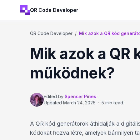
QR Code Developer
QR Code Developer
/
Mik azok a QR kód generáto
Mik azok a QR 
működnek?
Edited by
Spencer Pines
Updated
March 24, 2026
·
5 min read
A QR kód generátorok áthidalják a digitáli
kódokat hozva létre, amelyek bármilyen t