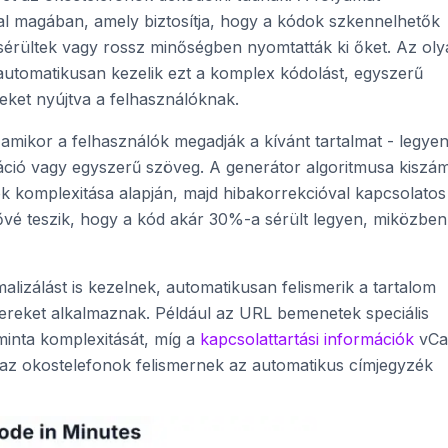
lal magában, amely biztosítja, hogy a kódok szkennelhetők
sérültek vagy rossz minőségben nyomtatták ki őket. Az ol
utomatikusan kezelik ezt a komplex kódolást, egyszerű
eket nyújtva a felhasználóknak.
amikor a felhasználók megadják a kívánt tartalmat - legye
áció vagy egyszerű szöveg. A generátor algoritmusa kiszám
ok komplexitása alapján, majd hibakorrekcióval kapcsolatos
ővé teszik, hogy a kód akár 30%-a sérült legyen, miközben
izálást is kezelnek, automatikusan felismerik a tartalom
ereket alkalmaznak. Például az URL bemenetek speciális
minta komplexitását, míg a
kapcsolattartási információk
vCa
az okostelefonok felismernek az automatikus címjegyzék