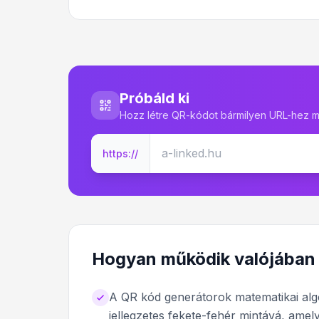
Próbáld ki
Hozz létre QR-kódot bármilyen URL-hez m
https://
Hogyan működik valójában 
A QR kód generátorok matematikai alg
jellegzetes fekete-fehér mintává, amel