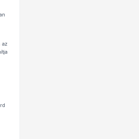
yan
n az
ítja
rd