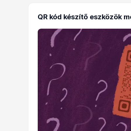
QR kód készítő eszközök m