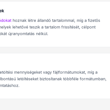
ek
ódokat
hoznak létre állandó tartalommal, míg a fizetős
lyek lehetővé teszik a tartalom frissítését, célpont
tikát újranyomtatás nélkül.
etöltési mennyiségeket vagy fájlformátumokat, míg a
lbontású letöltéseket biztosítanak többféle formátumban,
mtatáshoz.