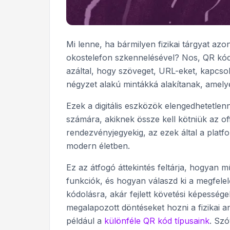
Mi lenne, ha bármilyen fizikai tárgyat azo
okostelefon szkennelésével? Nos, QR kód
azáltal, hogy szöveget, URL-eket, kapcsol
négyzet alakú mintákká alakítanak, amely
Ezek a digitális eszközök elengedhetetle
számára, akiknek össze kell kötniük az of
rendezvényjegyekig, az ezek által a plat
modern életben.
Ez az átfogó áttekintés feltárja, hogyan
funkciók, és hogyan válaszd ki a megfele
kódolásra, akár fejlett követési képesség
megalapozott döntéseket hozni a fizikai an
például a
különféle QR kód típusaink
. Szó