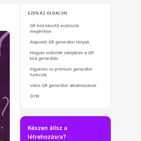
EZEN AZ OLDALON
QR kód készítő eszközök
megértése
Alapvető QR generátor tények
Hogyan működik valójában a QR
kód generálás
Ingyenes vs prémium generátor
funkciók
Valós QR generátor alkalmazások
GYIK
Készen állsz a
létrehozásra?