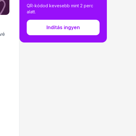
QR-kódod kevesebb mint 2 perc
alatt.
Indítás ingyen
vé