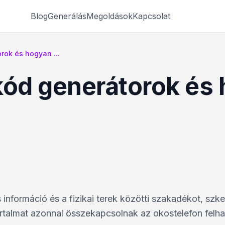
Blog
Generálás
Megoldások
Kapcsolat
rok és hogyan ...
kód generátorok és
s információ és a fizikai terek közötti szakadékot, szk
artalmat azonnal összekapcsolnak az okostelefon felha