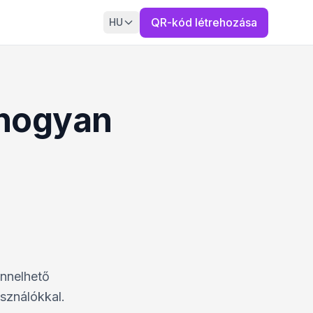
QR-kód létrehozása
HU
 hogyan
ennelhető
sználókkal.