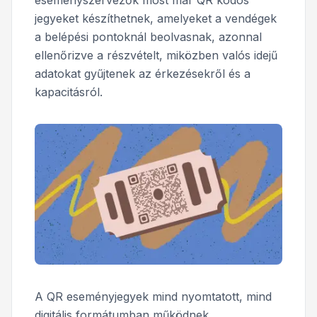
eseményszervezők most már QR kódos
jegyeket készíthetnek, amelyeket a vendégek
a belépési pontoknál beolvasnak, azonnal
ellenőrizve a részvételt, miközben valós idejű
adatokat gyűjtenek az érkezésekről és a
kapacitásról.
A QR eseményjegyek mind nyomtatott, mind
digitális formátumban működnek,