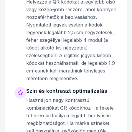
Helyezze a QR kódokat a jegy jobb alsó
vagy közép-jobb részére, ahol könnyen
hozzáférhetők a beolvasáshoz.
Nyomtatott jegyek esetén a kódok
legyenek legalább 2,5 cm négyzetesek,
fehér szegéllyel legalább 4 modul (a
kódot alkotó kis négyzetek)
szélességben. A digitális jegyek kisebb
kódokat használhatnak, de legalább 1,9
cm-esnek kell maradniuk tényleges
méretben megjelenítve.
Szín és kontraszt optimalizálás
Használjon nagy kontrasztú
kombinációkat QR kódokhoz - a fekete
fehéren biztosítja a legjobb beolvasási
megbízhatóságot. Ha márka színeket
kell használnia, győződjön meg róla,