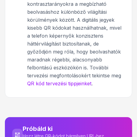
kontrasztarányokra a megbízható
beolvasáshoz különböző világítási
körülmények között. A digitális jegyek
kisebb QR kódokat használhatnak, mivel
a telefon képernyők konzisztens
háttérvilágítást biztosítanak, de
győződjön meg róla, hogy beolvashatók
maradnak régebbi, alacsonyabb
felbontású eszközökön is. További
tervezési megfontolásokért tekintse meg
QR kód tervezési tippjeinket
.
Próbáld ki
Hozz létre QR-kódot bármilyen URL-hez