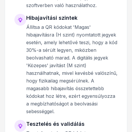
szoftverben való használathoz.
Hibajavítási szintek
Állítsa a QR kódokat 'Magas'
hibajavításra (H szint) nyomtatott jegyek
esetén, amely lehetővé teszi, hogy a kód
30%-a sérült legyen, miközben
beolvasható marad. A digitális jegyek
'Közepes' javítást (M szint)
használhatnak, mivel kevésbé valószínű,
hogy fizikailag megsérülnek. A
magasabb hibajavítás összetettebb
kódokat hoz létre, ezért egyensúlyozza
a megbízhatóságot a beolvasási
sebességgel.
Tesztelés és validálás