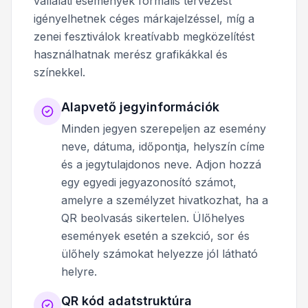
vállalati események formális tervezést
igényelhetnek céges márkajelzéssel, míg a
zenei fesztiválok kreatívabb megközelítést
használhatnak merész grafikákkal és
színekkel.
Alapvető jegyinformációk
Minden jegyen szerepeljen az esemény
neve, dátuma, időpontja, helyszín címe
és a jegytulajdonos neve. Adjon hozzá
egy egyedi jegyazonosító számot,
amelyre a személyzet hivatkozhat, ha a
QR beolvasás sikertelen. Ülőhelyes
események esetén a szekció, sor és
ülőhely számokat helyezze jól látható
helyre.
QR kód adatstruktúra