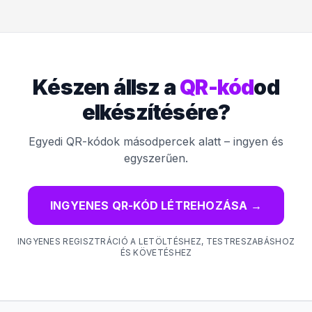
Készen állsz a
QR-kód
od
elkészítésére?
Egyedi QR-kódok másodpercek alatt – ingyen és
egyszerűen.
INGYENES QR-KÓD LÉTREHOZÁSA
→
INGYENES REGISZTRÁCIÓ A LETÖLTÉSHEZ, TESTRESZABÁSHOZ
ÉS KÖVETÉSHEZ