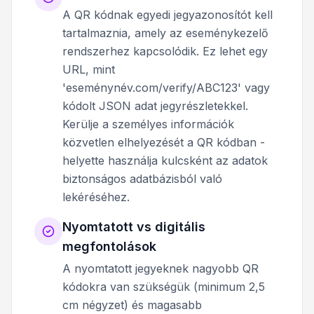
A QR kódnak egyedi jegyazonosítót kell
tartalmaznia, amely az eseménykezelő
rendszerhez kapcsolódik. Ez lehet egy
URL, mint
'eseménynév.com/verify/ABC123' vagy
kódolt JSON adat jegyrészletekkel.
Kerülje a személyes információk
közvetlen elhelyezését a QR kódban -
helyette használja kulcsként az adatok
biztonságos adatbázisból való
lekéréséhez.
Nyomtatott vs digitális
megfontolások
A nyomtatott jegyeknek nagyobb QR
kódokra van szükségük (minimum 2,5
cm négyzet) és magasabb