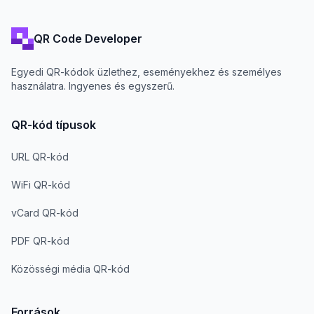
QR Code Developer
Egyedi QR-kódok üzlethez, eseményekhez és személyes
használatra. Ingyenes és egyszerű.
QR-kód típusok
URL QR-kód
WiFi QR-kód
vCard QR-kód
PDF QR-kód
Közösségi média QR-kód
Források