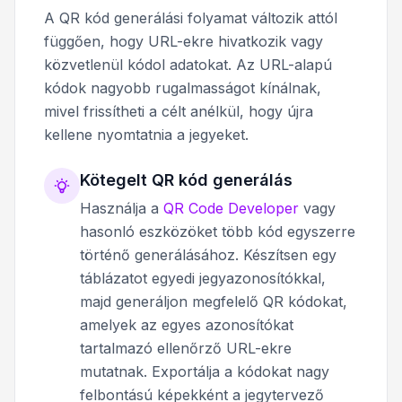
A QR kód generálási folyamat változik attól
függően, hogy URL-ekre hivatkozik vagy
közvetlenül kódol adatokat. Az URL-alapú
kódok nagyobb rugalmasságot kínálnak,
mivel frissítheti a célt anélkül, hogy újra
kellene nyomtatnia a jegyeket.
Kötegelt QR kód generálás
Használja a
QR Code Developer
vagy
hasonló eszközöket több kód egyszerre
történő generálásához. Készítsen egy
táblázatot egyedi jegyazonosítókkal,
majd generáljon megfelelő QR kódokat,
amelyek az egyes azonosítókat
tartalmazó ellenőrző URL-ekre
mutatnak. Exportálja a kódokat nagy
felbontású képekként a jegytervező