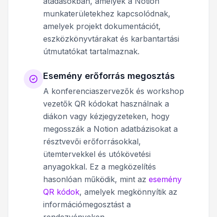
átadásokban, amelyek a Notion
munkaterületekhez kapcsolódnak,
amelyek projekt dokumentációt,
eszközkönyvtárakat és karbantartási
útmutatókat tartalmaznak.
Esemény erőforrás megosztás
A konferenciaszervezők és workshop
vezetők QR kódokat használnak a
diákon vagy kézjegyzeteken, hogy
megosszák a Notion adatbázisokat a
résztvevői erőforrásokkal,
ütemtervekkel és utókövetési
anyagokkal. Ez a megközelítés
hasonlóan működik, mint az
esemény
QR kódok
, amelyek megkönnyítik az
információmegosztást a