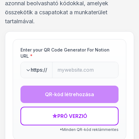
azonnal beolvasható kódokkal, amelyek
összekötik a csapatokat a munkaterület
tartalmával.
Enter your QR Code Generator For Notion
URL
*
https://
QR-kód létrehozása
☆
PRÓ VERZIÓ
*Minden QR-kód reklámmentes