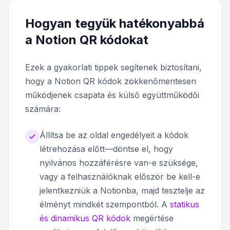
Hogyan tegyük hatékonyabbá
a Notion QR kódokat
Ezek a gyakorlati tippek segítenek biztosítani,
hogy a Notion QR kódok zökkenőmentesen
működjenek csapata és külső együttműködői
számára:
Állítsa be az oldal engedélyeit a kódok
létrehozása előtt—döntse el, hogy
nyilvános hozzáférésre van-e szüksége,
vagy a felhasználóknak először be kell-e
jelentkezniük a Notionba, majd tesztelje az
élményt mindkét szempontból. A
statikus
és dinamikus QR kódok
megértése