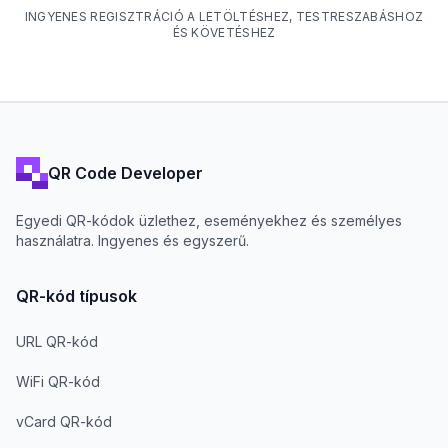
INGYENES REGISZTRÁCIÓ A LETÖLTÉSHEZ, TESTRESZABÁSHOZ
ÉS KÖVETÉSHEZ
QR Code Developer
Egyedi QR-kódok üzlethez, eseményekhez és személyes
használatra. Ingyenes és egyszerű.
QR-kód típusok
URL QR-kód
WiFi QR-kód
vCard QR-kód