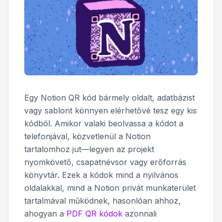
Egy Notion QR kód bármely oldalt, adatbázist
vagy sablont könnyen elérhetővé tesz egy kis
kódból. Amikor valaki beolvassa a kódot a
telefonjával, közvetlenül a Notion
tartalomhoz jut—legyen az projekt
nyomkövető, csapatnévsor vagy erőforrás
könyvtár. Ezek a kódok mind a nyilvános
oldalakkal, mind a Notion privát munkaterület
tartalmával működnek, hasonlóan ahhoz,
ahogyan a
PDF QR kódok
azonnali