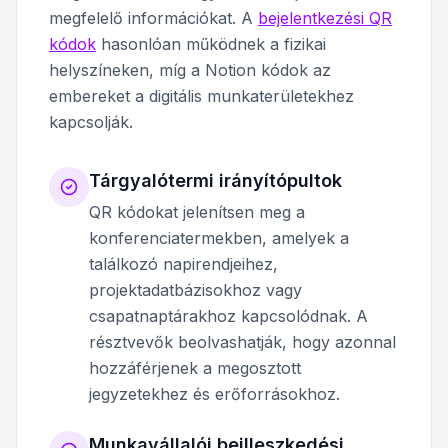
megfelelő információkat. A
bejelentkezési QR
kódok
hasonlóan működnek a fizikai
helyszíneken, míg a Notion kódok az
embereket a digitális munkaterületekhez
kapcsolják.
Tárgyalótermi irányítópultok
QR kódokat jelenítsen meg a
konferenciatermekben, amelyek a
találkozó napirendjeihez,
projektadatbázisokhoz vagy
csapatnaptárakhoz kapcsolódnak. A
résztvevők beolvashatják, hogy azonnal
hozzáférjenek a megosztott
jegyzetekhez és erőforrásokhoz.
Munkavállalói beilleszkedési