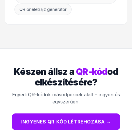
QR önéletrajz generátor
Készen állsz a
QR-kód
od
elkészítésére?
Egyedi QR-kódok másodpercek alatt – ingyen és
egyszerűen.
INGYENES QR-KÓD LÉTREHOZÁSA
→