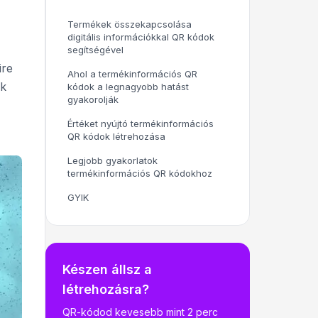
Termékek összekapcsolása
digitális információkkal QR kódok
segítségével
ire
Ahol a termékinformációs QR
ak
kódok a legnagyobb hatást
gyakorolják
Értéket nyújtó termékinformációs
QR kódok létrehozása
Legjobb gyakorlatok
termékinformációs QR kódokhoz
GYIK
Készen állsz a
létrehozásra?
QR-kódod kevesebb mint 2 perc