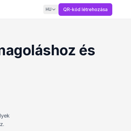
QR-kód létrehozása
HU
magoláshoz és
lyek
z.