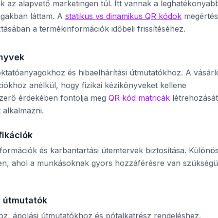
ak az alapvető marketingen túl. Itt vannak a leghatékonyab
ágakban láttam. A
statikus vs dinamikus QR kódok
megértés
ztásában a termékinformációk időbeli frissítéséhez.
önyvek
oktatóanyagokhoz és hibaelhárítási útmutatókhoz. A vásárl
ókhoz anélkül, hogy fizikai kézikönyveket kellene
nzerő érdekében fontolja meg
QR kód matricák
létrehozását
 alkalmazni.
ikációk
információk és karbantartási ütemtervek biztosítása. Különö
en, ahol a munkásoknak gyors hozzáférésre van szükségü
i útmutatók
z, ápolási útmutatókhoz és pótalkatrész rendeléshez.