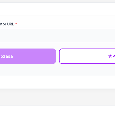
ator URL
*
hozása
☆
P