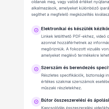
oldanak meg, vagy valódi értéket nyújtan
alkalmazások, amelyeket különböző ipar
segíthet a megfelelő megközelítés kiválas
Elektronikai és készülék kézik
Linkek letölthető PDF-ekhez, videó 
azonnal hozzáférhetnek az informáci
megőrizniük. A fokozott vizuális vo
amelyeket meglévő termékekre lehet
Szerszám és berendezés specif
Részletes specifikációk, biztonsági 
értékes szakmai szerszámok esetéb
műszaki részletekhez.
Bútor összeszerelési és ápolás
Kapcsolódás összeszerelési videókho