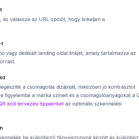
t
, és válassza az URL opciót, hogy linkeljen a
-t
ló vagy dedikált landing oldal linkjét, amely tartalmazza az
orrást.
oz
egészítik a csomagolás dizájnját, miközben jó kontrasztot
ye figyelembe a márka színeit és a csomagolóanyagokat a 
QR kód tervezési tippjeinket
az optimális szkennelési
on
zkenneljék be különböző fényviszonyok között és különbö