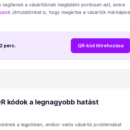
 segítenek a vásárlóknak megtalálni pontosan azt, amire
pusok
útmutatónkat is, hogy megértse a vásárlók márkájáva
 2 perc
.
QR-kód létrehozása
QR kódok a legnagyobb hatást
ödnek a legjobban, amikor valós vásárlói problémákat