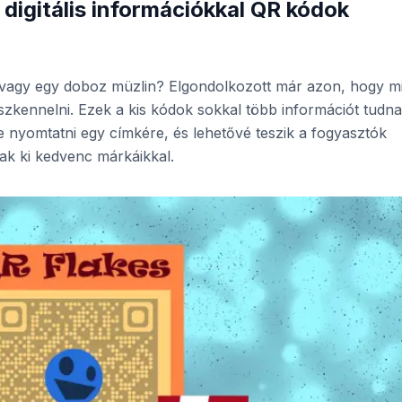
igitális információkkal QR kódok
 vagy egy doboz müzlin? Elgondolkozott már azon, hogy m
szkennelni. Ezek a kis kódok sokkal több információt tudn
ne nyomtatni egy címkére, és lehetővé teszik a fogyasztók
ak ki kedvenc márkáikkal.