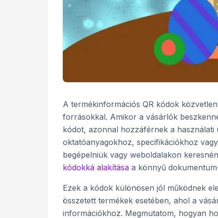
A termékinformációs QR kódok közvetlenül 
forrásokkal. Amikor a vásárlók beszkenne
kódot, azonnal hozzáférnek a használati 
oktatóanyagokhoz, specifikációkhoz vagy 
begépelniük vagy weboldalakon keresnén
kódokká alakítása
a könnyű dokumentum-
Ezek a kódok különösen jól működnek elek
összetett termékek esetében, ahol a vás
információkhoz. Megmutatom, hogyan hoz