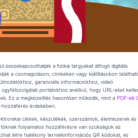
összekapcsolhatják a fizikai tárgyakat átfogó digitális
lják a csomagoláson, címkéken vagy kiállításokon találhat
útmutatókhoz, garanciális információkhoz, videó
ügyfélszolgálati portálokhoz anélkül, hogy URL-eket kelle
ek. Ez a megközelítés hasonlóan működik, mint a
PDF-ek 
hozzáférés érdekében.
tronikai cikkek, készülékek, szerszámok, élelmiszerek és
árlóknak folyamatos hozzáférésre van szükségük az
hat létre hatékony termékinformációs QR kódokat, és