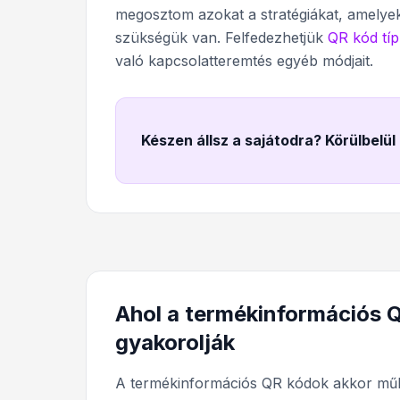
megosztom azokat a stratégiákat, amelyek
szükségük van. Felfedezhetjük
QR kód tí
való kapcsolatteremtés egyéb módjait.
Készen állsz a sajátodra? Körülbelül
Ahol a termékinformációs 
gyakorolják
A termékinformációs QR kódok akkor műk