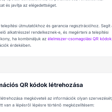
t és javítja az elégedettséget.
 telepítési útmutatókhoz és garancia regisztrációhoz. Segít 
elő alkatrésszel rendelkeznek-e, és megérteni a telepítési
ékony, ha kombináljuk az
élelmiszer-csomagolási QR kódok
mációk érdekében.
rmációs QR kódok létrehozása
étrehozása megköveteli az információk olyan szervezését
 Itt van a lépésről lépésre történő megközelítésem: