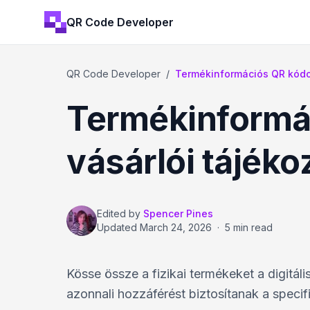
QR Code Developer
QR Code Developer
/
Termékinformációs QR kódo
Termékinformá
vásárlói tájék
Edited by
Spencer Pines
Updated
March 24, 2026
·
5 min read
Kösse össze a fizikai termékeket a digitá
azonnali hozzáférést biztosítanak a speci