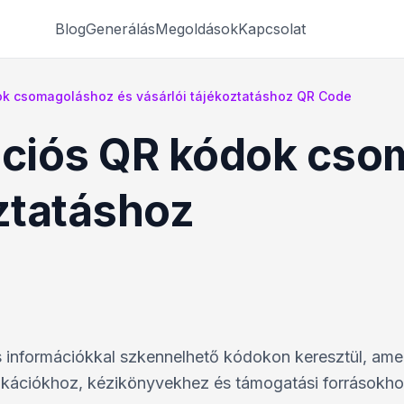
Blog
Generálás
Megoldások
Kapcsolat
k csomagoláshoz és vásárlói tájékoztatáshoz QR Code
ciós QR kódok cso
oztatáshoz
lis információkkal szkennelhető kódokon keresztül, ame
fikációkhoz, kézikönyvekhez és támogatási forrásokho