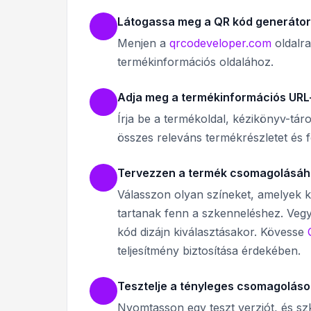
Látogassa meg a QR kód generátor
Menjen a
qrcodeveloper.com
oldalra
termékinformációs oldalához.
Adja meg a termékinformációs URL
Írja be a termékoldal, kézikönyv-táro
összes releváns termékrészletet és f
Tervezzen a termék csomagolásáh
Válasszon olyan színeket, amelyek ki
tartanak fenn a szkenneléshez. Veg
kód dizájn kiválasztásakor. Kövesse
teljesítmény biztosítása érdekében.
Tesztelje a tényleges csomagolás
Nyomtasson egy teszt verziót, és s