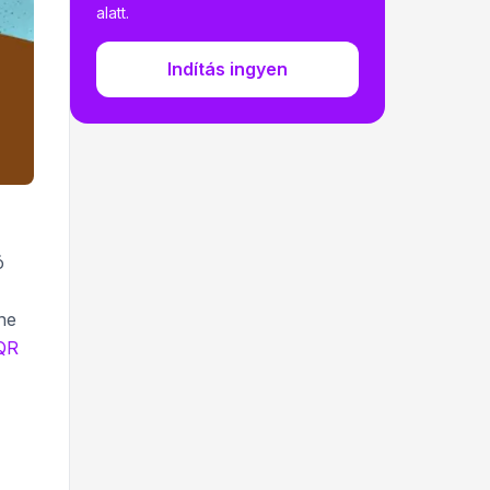
alatt.
Indítás ingyen
ó
ne
QR