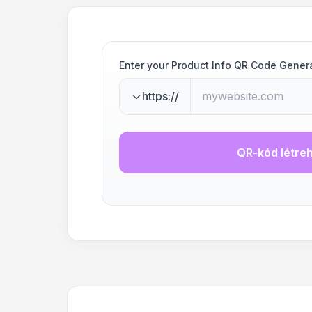
Enter your Product Info QR Code Gener
https://
QR-kód létre