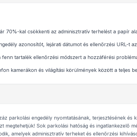
akár 70%-kal csökkenti az adminisztratív terhelést a papír 
ngedély azonosítót, lejárati dátumot és ellenőrzési URL-t
on fenn tartalék ellenőrzési módszert a hozzáférési problé
efon kamerákon és világítási körülmények között a teljes be
áz parkolási engedély nyomtatásának, terjesztésének és k
t megtehetjük! Sok parkolási hatóság és ingatlankezelő m
ik, amelyek adminisztratív terheket és ellenőrzési kihívás