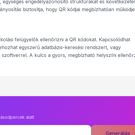
gységes engedélyazonosító struktúrákat és következete
ányosítás biztosítja, hogy QR kódjai megbízhatóan működj
olási felügyelők ellenőrizni a QR kódokat. Kapcsolódhat
rehozhat egyszerű adatbázis-keresési rendszert, vagy
 szoftverrel. A kulcs a gyors, megbízható helyszíni ellenőr
ásodpercek alatt
Generálás