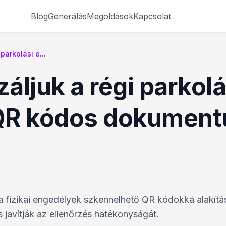
Blog
Generálás
Megoldások
Kapcsolat
parkolási e...
záljuk a régi parkolá
 QR kódos dokumen
a fizikai engedélyek szkennelhető QR kódokká alakítá
 javítják az ellenőrzés hatékonyságát.