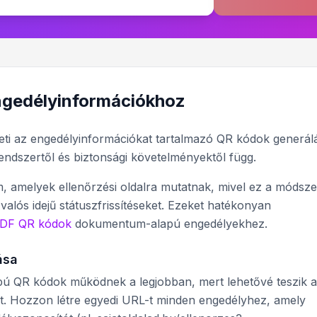
ngedélyinformációkhoz
ti az engedélyinformációkat tartalmazó QR kódok generálá
rendszertől és biztonsági követelményektől függ.
, amelyek ellenőrzési oldalra mutatnak, mivel ez a módsze
 valós idejű státuszfrissítéseket. Ezeket hatékonyan
DF QR kódok
dokumentum-alapú engedélyekhez.
ása
pú QR kódok működnek a legjobban, mert lehetővé teszik a
eket. Hozzon létre egyedi URL-t minden engedélyhez, amely