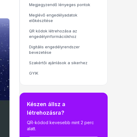
Megjegyzendő lényeges pontok
Meglévő engedélyadatok
előkészítése
QR kódok létrehozása az
engedélyinformációkhoz
Digitális engedélyrendszer
bevezetése
Szakértői ajánlások a sikerhez
GYIK
Készen állsz a
létrehozásra?
QR-kódod kevesebb mint 2 perc
alatt.