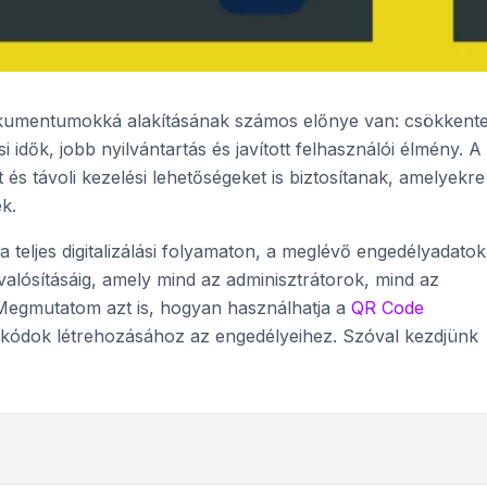
okumentumokká alakításának számos előnye van: csökkente
 idők, jobb nyilvántartás és javított felhasználói élmény. A
et és távoli kezelési lehetőségeket is biztosítanak, amelyekre
k.
teljes digitalizálási folyamaton, a meglévő engedélyadatok
lósításáig, amely mind az adminisztrátorok, mind az
Megmutatom azt is, hogyan használhatja a
QR Code
 kódok létrehozásához az engedélyeihez. Szóval kezdjünk