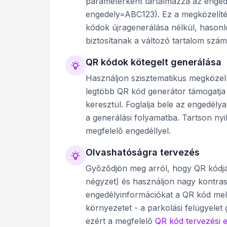
paraméterként tartalmazza az engedé
engedely=ABC123). Ez a megközelítés
kódok újragenerálása nélkül, hason
biztosítanak a változó tartalom szám
QR kódok kötegelt generálása
Használjon szisztematikus megközelí
legtöbb QR kód generátor támogatja 
keresztül. Foglalja bele az engedélya
a generálási folyamatba. Tartson ny
megfelelő engedéllyel.
Olvashatóságra tervezés
Győződjön meg arról, hogy QR kódj
négyzet) és használjon nagy kontras
engedélyinformációkat a QR kód mell
környezetet - a parkolási felügyelet
ezért a megfelelő
QR kód tervezési 