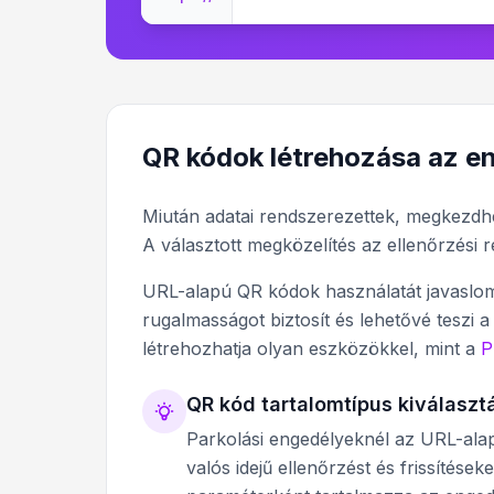
QR kódok létrehozása az e
Miután adatai rendszerezettek, megkezdhe
A választott megközelítés az ellenőrzési 
URL-alapú QR kódok használatát javaslom
rugalmasságot biztosít és lehetővé teszi a
létrehozhatja olyan eszközökkel, mint a
P
QR kód tartalomtípus kiválaszt
Parkolási engedélyeknél az URL-ala
valós idejű ellenőrzést és frissítés