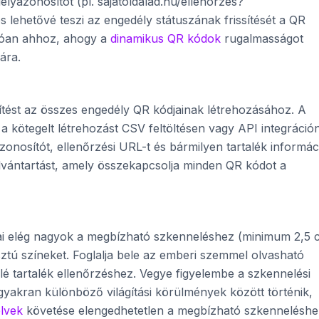
lyazonosítót (pl. sajatoldalad.hu/ellenorzes?
 lehetővé teszi az engedély státuszának frissítését a QR
lóan ahhoz, ahogy a
dinamikus QR kódok
rugalmasságot
ára.
tést az összes engedély QR kódjainak létrehozásához. A
a kötegelt létrehozást CSV feltöltésen vagy API integráció
zonosítót, ellenőrzési URL-t és bármilyen tartalék informác
ilvántartást, amely összekapcsolja minden QR kódot a
ai elég nagyok a megbízható szkenneléshez (minimum 2,5 
ztú színeket. Foglalja bele az emberi szemmel olvasható
é tartalék ellenőrzéshez. Vegye figyelembe a szkennelési
 gyakran különböző világítási körülmények között történik,
elvek
követése elengedhetetlen a megbízható szkenneléshe