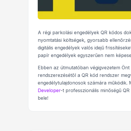
A régi parkolási engedélyek QR kódos d
nyomtatási költségek, gyorsabb ellenőrzési
digitális engedélyek valós idejű frissítések
papír engedélyek egyszerűen nem képese
Ebben az útmutatóban végigvezetem Önt a 
rendszerezésétől a QR kód rendszer megva
engedélytulajdonosok számára működik. 
Developer
-t professzionális minőségű QR
bele!