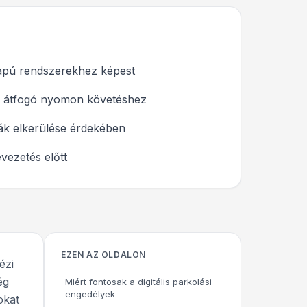
alapú rendszerekhez képest
 az átfogó nyomon követéshez
mák elkerülése érdekében
vezetés előtt
EZEN AZ OLDALON
ézi
ég
Miért fontosak a digitális parkolási
engedélyek
okat