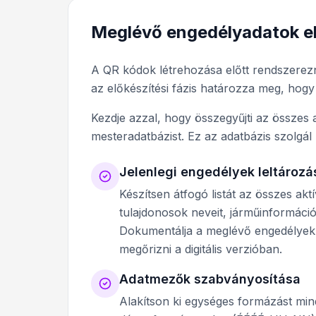
Meglévő engedélyadatok el
A QR kódok létrehozása előtt rendszerezni
az előkészítési fázis határozza meg, hogy 
Kezdje azzal, hogy összegyűjti az összes
mesteradatbázist. Ez az adatbázis szolgál
Jelenlegi engedélyek leltározá
Készítsen átfogó listát az összes ak
tulajdonosok neveit, járműinformációk
Dokumentálja a meglévő engedélyek f
megőrizni a digitális verzióban.
Adatmezők szabványosítása
Alakítson ki egységes formázást mi