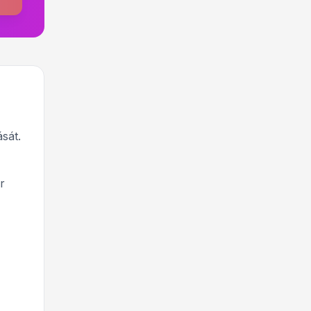
sát.
r