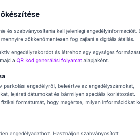
őkészítése
e és szabványosítania kell jelenlegi engedélyinformációit. 
mennyire zökkenőmentesen fog zajlani a digitális átállás.
 aktív engedélyrekordot és létrehoz egy egységes formázás
 majd a
QR kód generálási folyamat
alapjaként.
sa
tív parkolási engedélyről, beleértve az engedélyszámokat,
at, lejárati dátumokat és bármilyen speciális korlátozást.
izikai formátumát, hogy megértse, milyen információkat ke
nden engedélyadathoz. Használjon szabványosított