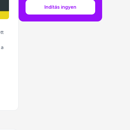
Indítás ingyen
tt
 a