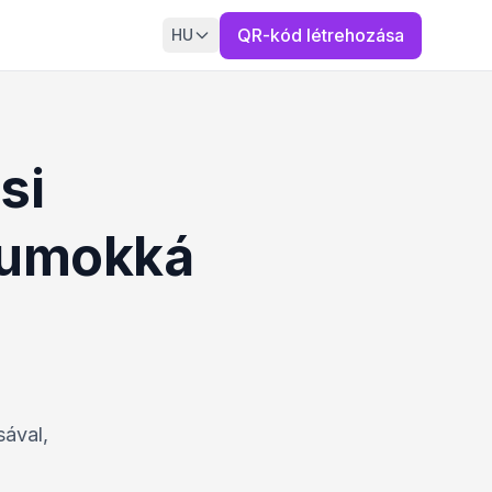
QR-kód létrehozása
HU
si
tumokká
sával,