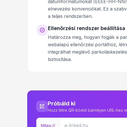
dátumformátumokat (ÉÉÉÉ-HH-NN), e
elnevezési konvenciókat. Ez a szabv
a teljes rendszerben.
Ellenőrzési rendszer beállítása
Határozza meg, hogyan fogják a park
webalapú ellenőrzési portálhoz, lét
integrálhat meglévő parkoláskezelési
biztosítása.
Próbáld ki
Hozz létre QR-kódot bármilyen URL-hez m
https://