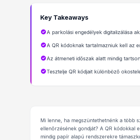
Key Takeaways
A parkolási engedélyek digitalizálása 
A QR kódoknak tartalmazniuk kell az e
Az átmeneti időszak alatt mindig tarts
Tesztelje QR kódjait különböző okostel
Mi lenne, ha megszüntethetnénk a több sz
ellenőrzésének gondját? A QR kódokkal ez
mindig papír alapú rendszerekre támaszkod