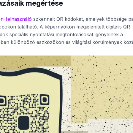
mazásaik megértése
fon-felhasználó
szkennelt QR kódokat, amelyek többsége pa
pokon található. A képernyőkön megjelenített digitális QR
ódok speciális nyomtatási megfontolásokat igényelnek a
ében különböző eszközökön és világítási körülmények közö