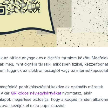
k az offline anyagok és a digitális tartalom között. Megfele
k meg, mint digitális társaik, miközben fizikai, kézzelfogha
em függnek az elektromosságtól vagy az internetkapcsolat
egfelelő papírválasztástól kezdve az optimális méretek
. Akár
QR kódos névjegykártyákat
nyomtatsz, akár
lapok megértése biztosítja, hogy a kódjaid minden alkalom
val kezdjük el ezt a papír utazást!