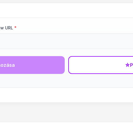
ow URL
*
hozása
☆
P