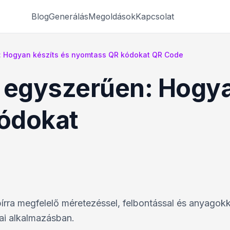
Blog
Generálás
Megoldások
Kapcsolat
: Hogyan készíts és nyomtass QR kódokat QR Code
 egyszerűen: Hogya
ódokat
rra megfelelő méretezéssel, felbontással és anyagokk
ai alkalmazásban.