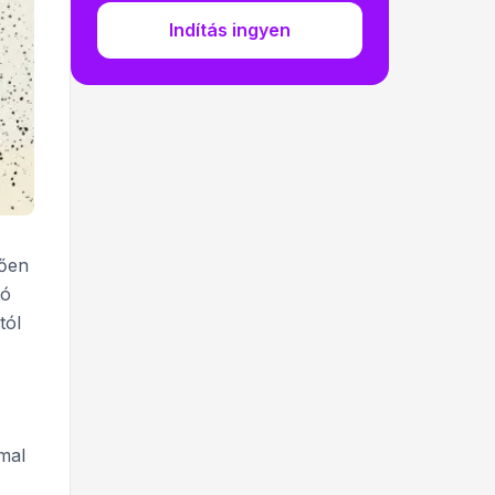
Indítás ingyen
lően
tó
tól
mal