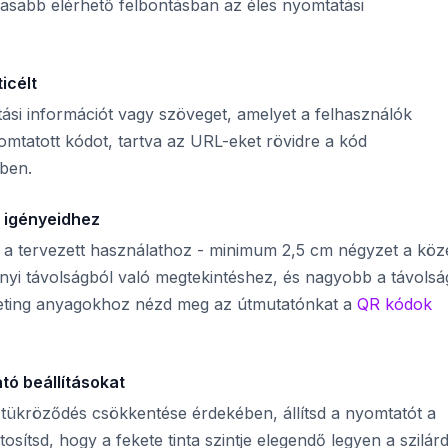
asabb elérhető felbontásban az éles nyomtatási
icélt
tási információt vagy szöveget, amelyet a felhasználók
omtatott kódot, tartva az URL-eket rövidre a kód
ben.
i igényeidhez
a tervezett használathoz - minimum 2,5 cm négyzet a köze
yi távolságból való megtekintéshez, és nagyobb a távolsá
eting anyagokhoz nézd meg az útmutatónkat a
QR kódok
tó beállításokat
a tükröződés csökkentése érdekében, állítsd a nyomtatót a
sítsd, hogy a fekete tinta szintje elegendő legyen a szilárd