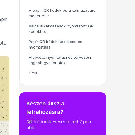
A papír QR kódok és alkalmazásaik
megértése
pír
Valós alkalmazások nyomtatott QR
kódokhoz
Papír QR kódok készítése és
tt.
nyomtatása
Alapvető nyomtatási és tervezési
legjobb gyakorlatok
GYIK
Készen állsz a
létrehozásra?
QR-kódod kevesebb mint 2 perc
alatt.