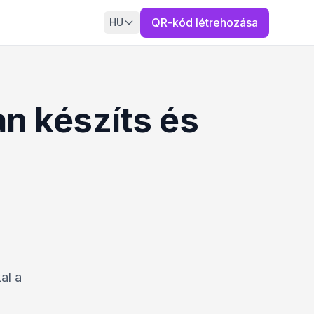
QR-kód létrehozása
HU
n készíts és
al a