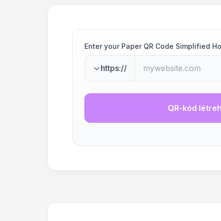
Enter your Paper QR Code Simplified H
https://
QR-kód létre