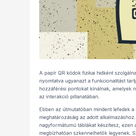
A papír QR kódok fizikai hidként szolgálna
nyomtatva ugyanazt a funkcionalitást tartjá
hozzáférési pontokat kínálnak, amelyek n
az interakció pillanatában.
Ebben az útmutatóban mindent lefedek a m
meghatározásáig az adott alkalmazáshoz
nagyformátumú táblákat készítesz, ezen a
megbízhatóan szkennelhetők legyenek. Szó