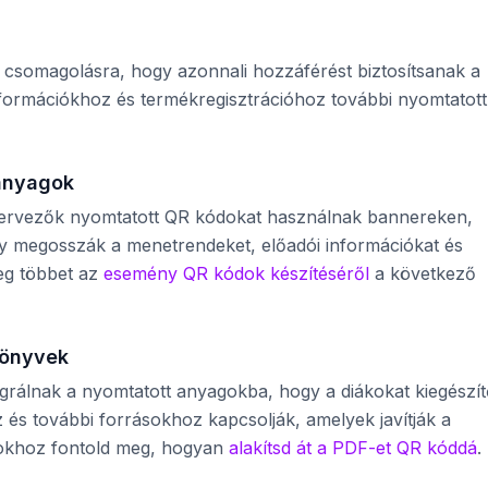
csomagolásra, hogy azonnali hozzáférést biztosítsanak a
nformációkhoz és termékregisztrációhoz további nyomtatott
anyagok
ervezők nyomtatott QR kódokat használnak bannereken,
 megosszák a menetrendeket, előadói információkat és
meg többet az
esemény QR kódok készítéséről
a következő
könyvek
grálnak a nyomtatott anyagokba, hogy a diákokat kiegészí
 és további forrásokhoz kapcsolják, amelyek javítják a
okhoz fontold meg, hogyan
alakítsd át a PDF-et QR kóddá
.