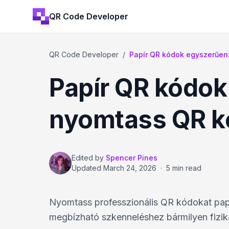
QR Code Developer
QR Code Developer
/
Papír QR kódok egyszerűen
Papír QR kódok
nyomtass QR k
Edited by
Spencer Pines
Updated
March 24, 2026
·
5 min read
Nyomtass professzionális QR kódokat papí
megbízható szkenneléshez bármilyen fizik