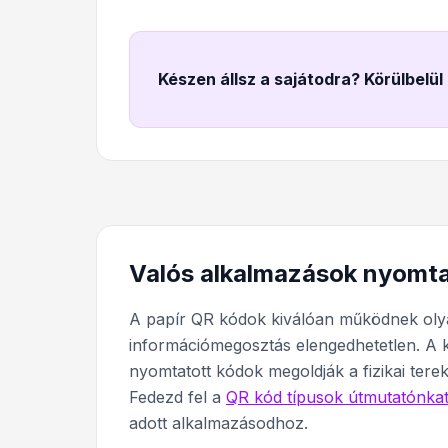
Készen állsz a sajátodra? Körülbelül
Valós alkalmazások nyomt
A papír QR kódok kiválóan működnek olya
információmegosztás elengedhetetlen. A k
nyomtatott kódok megoldják a fizikai terek
Fedezd fel a
QR kód típusok útmutatónka
adott alkalmazásodhoz.