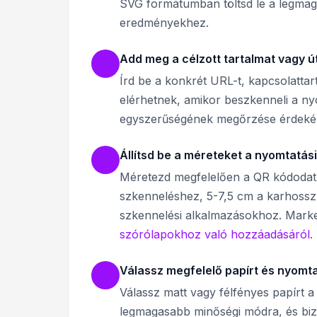
SVG formátumban töltsd le a legmag
eredményekhez.
Add meg a célzott tartalmat vagy út
Írd be a konkrét URL-t, kapcsolattar
elérhetnek, amikor beszkenneli a ny
egyszerűségének megőrzése érdeké
Állítsd be a méreteket a nyomtatás
Méretezd megfelelően a QR kódodat 
szkenneléshez, 5-7,5 cm a karhosszn
szkennelési alkalmazásokhoz. Mark
szórólapokhoz való hozzáadásáról
.
Válassz megfelelő papírt és nyomta
Válassz matt vagy félfényes papírt 
legmagasabb minőségi módra, és bizto