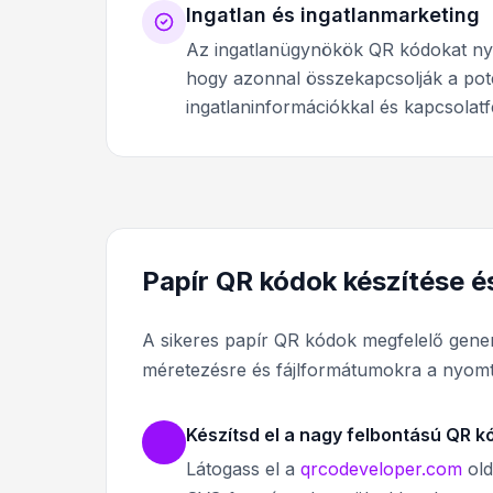
Ingatlan és ingatlanmarketing
Az ingatlanügynökök QR kódokat nyom
hogy azonnal összekapcsolják a potenc
ingatlaninformációkkal és kapcsolatfe
Papír QR kódok készítése 
A sikeres papír QR kódok megfelelő gener
méretezésre és fájlformátumokra a nyomt
Készítsd el a nagy felbontású QR k
Látogass el a
qrcodeveloper.com
old