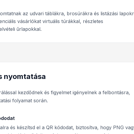
tatnak az udvari táblákra, brosúrákra és listázási lapokr
iális vásárlókat virtuális túrákkal, részletes
lvételi űrlapokkal.
és nyomtatása
álással kezdődnek és figyelmet igényelnek a felbontásra,
atási folyamat során.
ódodat
alra és készítsd el a QR kódodat, biztosítva, hogy PNG vag