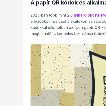
A papír QR kódok és alkal
2023-ban több mint
2,3 milliárd okostele
anyagokon, például plakátokon és szóróla
kódokkal ellentétben az ilyen papír QR k
megbízható szkennelés biztosítása érdek