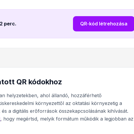
 2 perc
.
QR-kód létrehozása
atott QR kódokhoz
n helyzetekben, ahol állandó, hozzáférhető
iskereskedelmi környezettől az oktatási környezetig a
 és a digitális erőforrások összekapcsolásának kihívását.
t
, hogy megértsd, melyik formátum működik a legjobban az