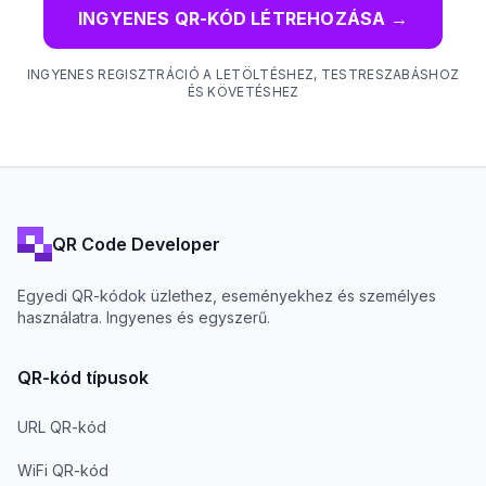
INGYENES QR-KÓD LÉTREHOZÁSA
→
INGYENES REGISZTRÁCIÓ A LETÖLTÉSHEZ, TESTRESZABÁSHOZ
ÉS KÖVETÉSHEZ
QR Code Developer
Egyedi QR-kódok üzlethez, eseményekhez és személyes
használatra. Ingyenes és egyszerű.
QR-kód típusok
URL QR-kód
WiFi QR-kód