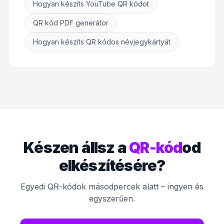
Hogyan készíts YouTube QR kódot
QR kód PDF generátor
Hogyan készíts QR kódos névjegykártyát
Készen állsz a
QR-kód
od
elkészítésére?
Egyedi QR-kódok másodpercek alatt – ingyen és
egyszerűen.