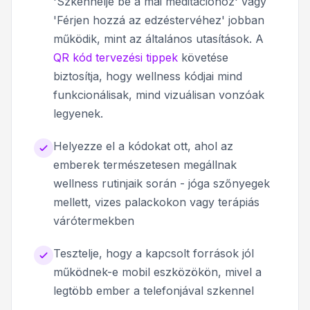
'Szkennelje be a mai meditációhoz' vagy
'Férjen hozzá az edzéstervéhez' jobban
működik, mint az általános utasítások. A
QR kód tervezési tippek
követése
biztosítja, hogy wellness kódjai mind
funkcionálisak, mind vizuálisan vonzóak
legyenek.
Helyezze el a kódokat ott, ahol az
emberek természetesen megállnak
wellness rutinjaik során - jóga szőnyegek
mellett, vizes palackokon vagy terápiás
várótermekben
Tesztelje, hogy a kapcsolt források jól
működnek-e mobil eszközökön, mivel a
legtöbb ember a telefonjával szkennel