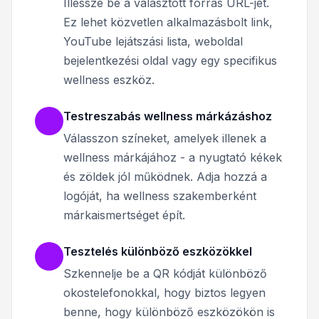
Illessze be a választott forrás URL-jét.
Ez lehet közvetlen alkalmazásbolt link,
YouTube lejátszási lista, weboldal
bejelentkezési oldal vagy egy specifikus
wellness eszköz.
Testreszabás wellness márkázáshoz
Válasszon színeket, amelyek illenek a
wellness márkájához - a nyugtató kékek
és zöldek jól működnek. Adja hozzá a
logóját, ha wellness szakemberként
márkaismertséget épít.
Tesztelés különböző eszközökkel
Szkennelje be a QR kódját különböző
okostelefonokkal, hogy biztos legyen
benne, hogy különböző eszközökön is