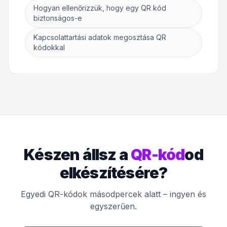
Hogyan ellenőrizzük, hogy egy QR kód
biztonságos-e
Kapcsolattartási adatok megosztása QR
kódokkal
Készen állsz a
QR-kód
od
elkészítésére?
Egyedi QR-kódok másodpercek alatt – ingyen és
egyszerűen.