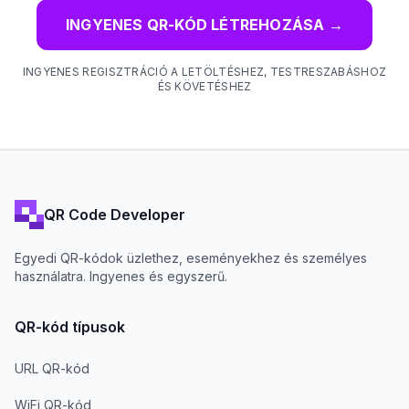
INGYENES QR-KÓD LÉTREHOZÁSA
→
INGYENES REGISZTRÁCIÓ A LETÖLTÉSHEZ, TESTRESZABÁSHOZ
ÉS KÖVETÉSHEZ
QR Code Developer
Egyedi QR-kódok üzlethez, eseményekhez és személyes
használatra. Ingyenes és egyszerű.
QR-kód típusok
URL QR-kód
WiFi QR-kód