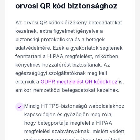
orvosi QR kód biztonsághoz
Az orvosi QR kódok érzékeny betegadatokat
kezelnek, extra figyelmet igényelve a
biztonsági protokollokra és a betegek
adatvédelmére. Ezek a gyakorlatok segítenek
fenntartani a HIPAA megfelelést, miközben
kényelmes hozzáférést biztosítanak. Az
egészségügyi szolgáltatóknak meg kell
érteniük a
GDPR megfelelést QR kódokhoz
is,
amikor nemzetközi betegadatokat kezelnek.
Mindig HTTPS-biztonságú weboldalakhoz
kapcsolódjon és győződjön meg róla,
hogy betegportálja megfelel a HIPAA
megfelelési szabványoknak, mielőtt védett
egészségügyi információkhoz hozzáférő