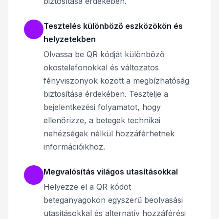
biztosítása érdekében.
Tesztelés különböző eszközökön és
helyzetekben
Olvassa be QR kódját különböző
okostelefonokkal és változatos
fényviszonyok között a megbízhatóság
biztosítása érdekében. Tesztelje a
bejelentkezési folyamatot, hogy
ellenőrizze, a betegek technikai
nehézségek nélkül hozzáférhetnek
információikhoz.
Megvalósítás világos utasításokkal
Helyezze el a QR kódot
beteganyagokon egyszerű beolvasási
utasításokkal és alternatív hozzáférési