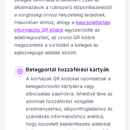
alkalmazások a rutinszerű időpontkezeléstől
a sürgősségi orvosi helyzetekig terjednek.
Hasonlóan ahhoz, ahogy a
kapcsolattartási
információs QR kódok
egyszerűsítik az
adatmegosztást, az orvosi QR kódok
megszüntetik a súrlódást a betegek és
egészségügyi adataik között.
Betegportál hozzáférési kártyák
A kórházak QR kódokat nyomtatnak a
betegazonosító kártyákra vagy
elbocsátási papírokra, lehetővé téve az
azonnali hozzáférést vizsgálati
eredményekhez, időpontfoglaláshoz és
számlázási információkhoz anélkül,
hogy összetett bejelentkezési adatokat