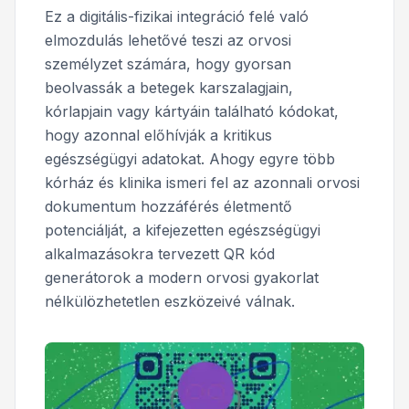
Ez a digitális-fizikai integráció felé való
elmozdulás lehetővé teszi az orvosi
személyzet számára, hogy gyorsan
beolvassák a betegek karszalagjain,
kórlapjain vagy kártyáin található kódokat,
hogy azonnal előhívják a kritikus
egészségügyi adatokat. Ahogy egyre több
kórház és klinika ismeri fel az azonnali orvosi
dokumentum hozzáférés életmentő
potenciálját, a kifejezetten egészségügyi
alkalmazásokra tervezett QR kód
generátorok a modern orvosi gyakorlat
nélkülözhetetlen eszközeivé válnak.