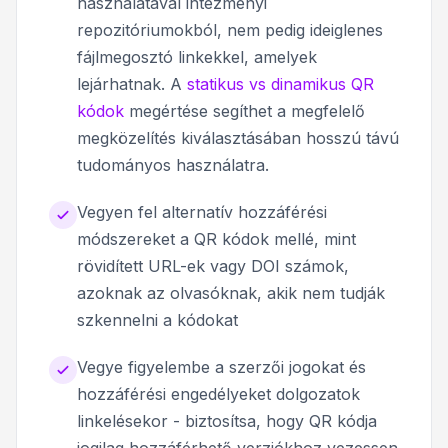
használatával intézményi
repozitóriumokból, nem pedig ideiglenes
fájlmegosztó linkekkel, amelyek
lejárhatnak. A
statikus vs dinamikus QR
kódok
megértése segíthet a megfelelő
megközelítés kiválasztásában hosszú távú
tudományos használatra.
Vegyen fel alternatív hozzáférési
módszereket a QR kódok mellé, mint
rövidített URL-ek vagy DOI számok,
azoknak az olvasóknak, akik nem tudják
szkennelni a kódokat
Vegye figyelembe a szerzői jogokat és
hozzáférési engedélyeket dolgozatok
linkelésekor - biztosítsa, hogy QR kódja
jogilag hozzáférhető verziókhoz vezessen