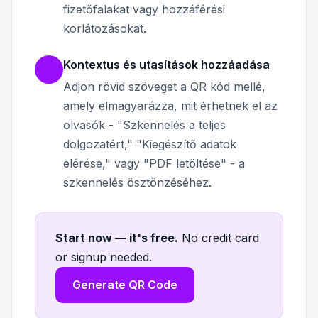
fizetőfalakat vagy hozzáférési
korlátozásokat.
Kontextus és utasítások hozzáadása
Adjon rövid szöveget a QR kód mellé,
amely elmagyarázza, mit érhetnek el az
olvasók - "Szkennelés a teljes
dolgozatért," "Kiegészítő adatok
elérése," vagy "PDF letöltése" - a
szkennelés ösztönzéséhez.
Start now — it's free
.
No credit card
or signup needed.
Generate QR Code