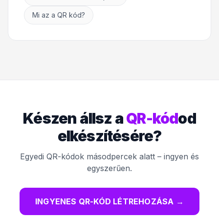
Mi az a QR kód?
Készen állsz a
QR-kód
od
elkészítésére?
Egyedi QR-kódok másodpercek alatt – ingyen és
egyszerűen.
INGYENES QR-KÓD LÉTREHOZÁSA
→