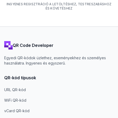
INGYENES REGISZTRÁCIÓ A LETÖLTÉSHEZ, TESTRESZABÁSHOZ
ÉS KÖVETÉSHEZ
QR Code Developer
Egyedi QR-kódok üzlethez, eseményekhez és személyes
használatra. Ingyenes és egyszerű.
QR-kód típusok
URL QR-kód
WiFi QR-kód
vCard QR-kód