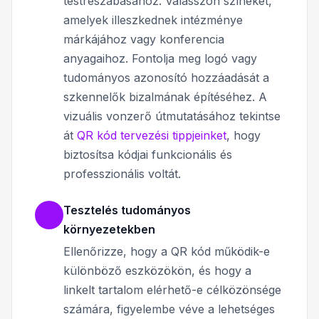
testreszabásához. Válasszon színeket,
amelyek illeszkednek intézménye
márkájához vagy konferencia
anyagaihoz. Fontolja meg logó vagy
tudományos azonosító hozzáadását a
szkennelők bizalmának építéséhez. A
vizuális vonzerő útmutatásához tekintse
át
QR kód tervezési tippjeinket
, hogy
biztosítsa kódjai funkcionális és
professzionális voltát.
Tesztelés tudományos
környezetekben
Ellenőrizze, hogy a QR kód működik-e
különböző eszközökön, és hogy a
linkelt tartalom elérhető-e célközönsége
számára, figyelembe véve a lehetséges