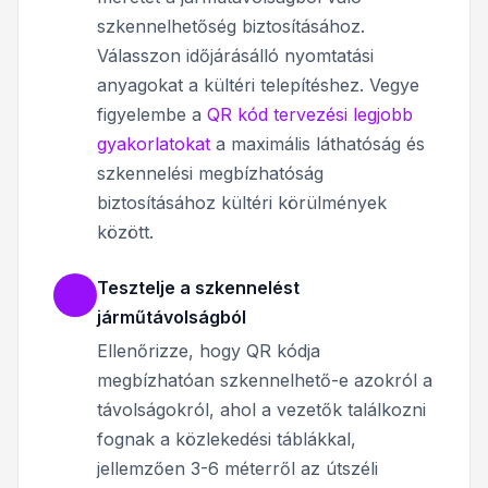
szkennelhetőség biztosításához.
Válasszon időjárásálló nyomtatási
anyagokat a kültéri telepítéshez. Vegye
figyelembe a
QR kód tervezési legjobb
gyakorlatokat
a maximális láthatóság és
szkennelési megbízhatóság
biztosításához kültéri körülmények
között.
Tesztelje a szkennelést
járműtávolságból
Ellenőrizze, hogy QR kódja
megbízhatóan szkennelhető-e azokról a
távolságokról, ahol a vezetők találkozni
fognak a közlekedési táblákkal,
jellemzően 3-6 méterről az útszéli