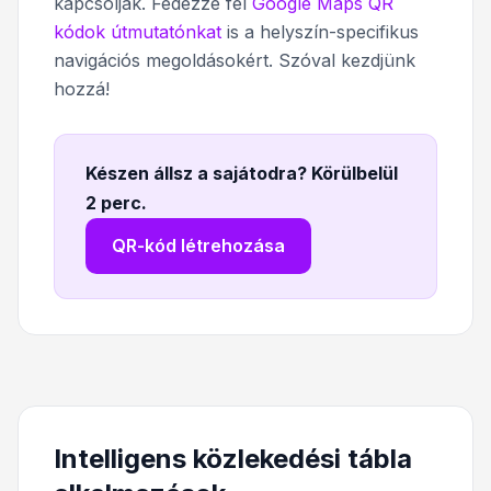
kapcsolják. Fedezze fel
Google Maps QR
kódok útmutatónkat
is a helyszín-specifikus
navigációs megoldásokért. Szóval kezdjünk
hozzá!
Készen állsz a sajátodra? Körülbelül
2 perc
.
QR-kód létrehozása
Intelligens közlekedési tábla