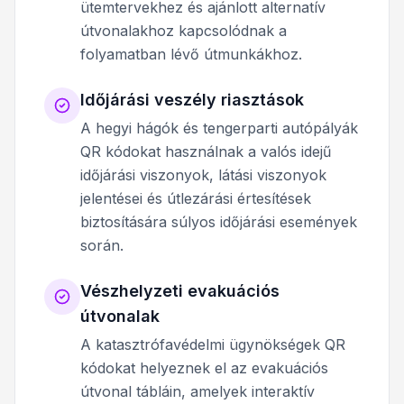
ütemtervekhez és ajánlott alternatív
útvonalakhoz kapcsolódnak a
folyamatban lévő útmunkákhoz.
Időjárási veszély riasztások
A hegyi hágók és tengerparti autópályák
QR kódokat használnak a valós idejű
időjárási viszonyok, látási viszonyok
jelentései és útlezárási értesítések
biztosítására súlyos időjárási események
során.
Vészhelyzeti evakuációs
útvonalak
A katasztrófavédelmi ügynökségek QR
kódokat helyeznek el az evakuációs
útvonal tábláin, amelyek interaktív