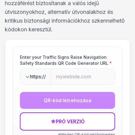
hozzáférést biztosítanak a valós idejű
útviszonyokhoz, alternatív útvonalakhoz és
kritikus biztonsági információkhoz szkennelhető
kódokon keresztül.
Enter your Traffic Signs Raise Navigation
Safety Standards QR Code Generator URL
*
https://
QR-kód létrehozása
☆
PRÓ VERZIÓ
*Minden QR-kód reklámmentes