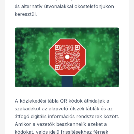
és alternatív útvonalakkal okostelefonjukon
keresztül.
A közlekedési tábla QR kódok áthidalják a
szakadékot az alapvető útszéli táblák és az
átfogó digitális információs rendszerek között.
Amikor a vezetők beszkennelík ezeket a
kódokat, valós idejű frissítésekhez férnek