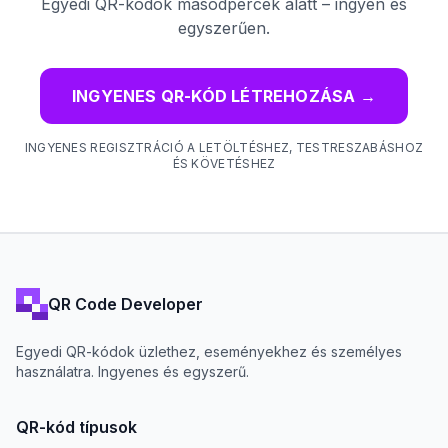
Egyedi QR-kódok másodpercek alatt – ingyen és
egyszerűen.
INGYENES QR-KÓD LÉTREHOZÁSA
→
INGYENES REGISZTRÁCIÓ A LETÖLTÉSHEZ, TESTRESZABÁSHOZ
ÉS KÖVETÉSHEZ
QR Code Developer
Egyedi QR-kódok üzlethez, eseményekhez és személyes
használatra. Ingyenes és egyszerű.
QR-kód típusok