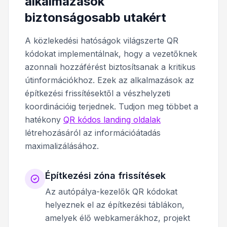
alkalmazások
biztonságosabb utakért
A közlekedési hatóságok világszerte QR
kódokat implementálnak, hogy a vezetőknek
azonnali hozzáférést biztosítsanak a kritikus
útinformációkhoz. Ezek az alkalmazások az
építkezési frissítésektől a vészhelyzeti
koordinációig terjednek. Tudjon meg többet a
hatékony
QR kódos landing oldalak
létrehozásáról az információátadás
maximalizálásához.
Építkezési zóna frissítések
Az autópálya-kezelők QR kódokat
helyeznek el az építkezési táblákon,
amelyek élő webkamerákhoz, projekt