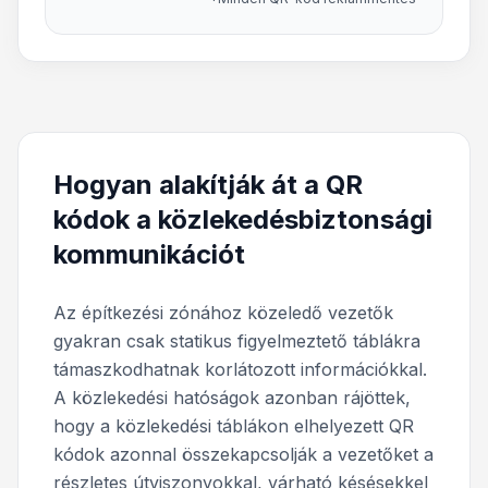
Hogyan alakítják át a QR
kódok a közlekedésbiztonsági
kommunikációt
Az építkezési zónához közeledő vezetők
gyakran csak statikus figyelmeztető táblákra
támaszkodhatnak korlátozott információkkal.
A közlekedési hatóságok azonban rájöttek,
hogy a közlekedési táblákon elhelyezett QR
kódok azonnal összekapcsolják a vezetőket a
részletes útviszonyokkal, várható késésekkel