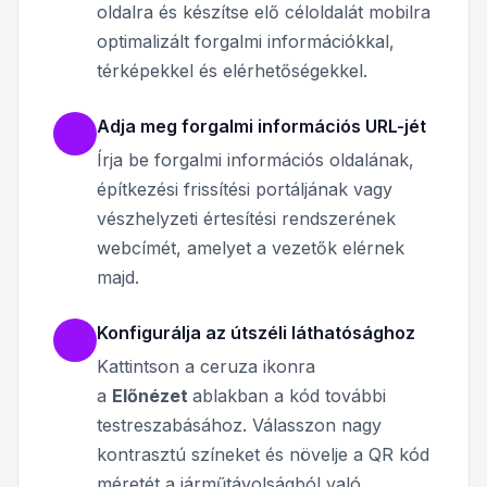
oldalra és készítse elő céloldalát mobilra
optimalizált forgalmi információkkal,
térképekkel és elérhetőségekkel.
Adja meg forgalmi információs URL-jét
Írja be forgalmi információs oldalának,
építkezési frissítési portáljának vagy
vészhelyzeti értesítési rendszerének
webcímét, amelyet a vezetők elérnek
majd.
Konfigurálja az útszéli láthatósághoz
Kattintson a ceruza ikonra
a
Előnézet
ablakban a kód további
testreszabásához.
Válasszon nagy
kontrasztú színeket és növelje a QR kód
méretét a járműtávolságból való