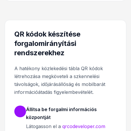
QR kódok készítése
forgalomirányítási
rendszerekhez
A hatékony közlekedési tábla QR kódok
létrehozása megköveteli a szkennelési
távolságok, időjárásállóság és mobilbarát
információátadás figyelembevételét.
Állítsa be forgalmi információs
központját
Látogasson el a
qrcodeveloper.com