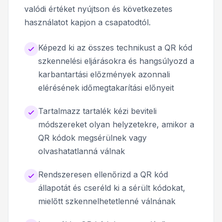
valódi értéket nyújtson és következetes
használatot kapjon a csapatodtól.
Képezd ki az összes technikust a QR kód
szkennelési eljárásokra és hangsúlyozd a
karbantartási előzmények azonnali
elérésének időmegtakarítási előnyeit
Tartalmazz tartalék kézi beviteli
módszereket olyan helyzetekre, amikor a
QR kódok megsérülnek vagy
olvashatatlanná válnak
Rendszeresen ellenőrizd a QR kód
állapotát és cseréld ki a sérült kódokat,
mielőtt szkennelhetetlenné válnának