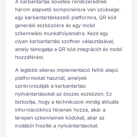
A karbantartás követési rendszerednek
három alapvető komponensre van szüksége:
egy karbantartáskezelő platformra, QR kód
generáló eszközökre és egy mobil
szkennelési munkafolyamatra. Kezd egy
olyan karbantartási szoftver választásával,
amely támogatja a QR kód integrációt és mobil
hozzáférést.
A legtöbb sikeres implementáció felhő alapú
platformokat használ, amelyek
szinkronizálják a karbantartási
nyilvántartásokat az összes eszközön. Ez
biztosítja, hogy a technikusok mindig aktuális
információkhoz férjenek hozzá, akár a
terepen szkennelnek kódokat, akár az
irodából frissítik a nyilvántartásokat.