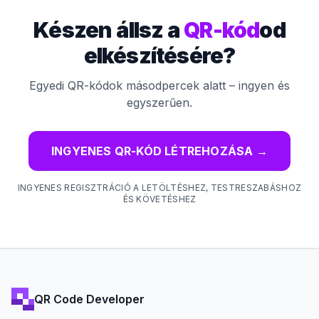
Készen állsz a
QR-kód
od
elkészítésére?
Egyedi QR-kódok másodpercek alatt – ingyen és
egyszerűen.
INGYENES QR-KÓD LÉTREHOZÁSA
→
INGYENES REGISZTRÁCIÓ A LETÖLTÉSHEZ, TESTRESZABÁSHOZ
ÉS KÖVETÉSHEZ
QR Code Developer