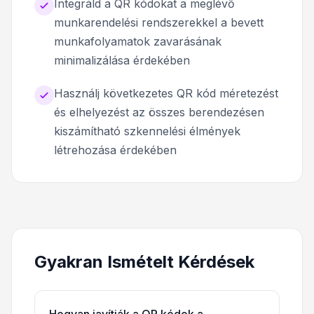
Integráld a QR kódokat a meglévő
munkarendelési rendszerekkel a bevett
munkafolyamatok zavarásának
minimalizálása érdekében
Használj következetes QR kód méretezést
és elhelyezést az összes berendezésen
kiszámítható szkennelési élmények
létrehozása érdekében
Gyakran Ismételt Kérdések
Hogyan javítják a QR kódok a