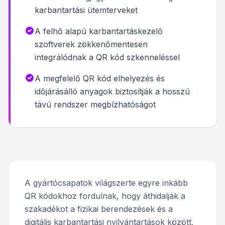
karbantartási ütemterveket
A felhő alapú karbantartáskezelő
szoftverek zökkenőmentesen
integrálódnak a QR kód szkenneléssel
A megfelelő QR kód elhelyezés és
időjárásálló anyagok biztosítják a hosszú
távú rendszer megbízhatóságot
A gyártócsapatok világszerte egyre inkább
QR kódokhoz fordulnak, hogy áthidalják a
szakadékot a fizikai berendezések és a
digitális karbantartási nyilvántartások között,