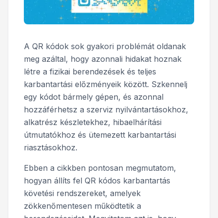
A QR kódok sok gyakori problémát oldanak
meg azáltal, hogy azonnali hidakat hoznak
létre a fizikai berendezések és teljes
karbantartási előzményeik között. Szkennelj
egy kódot bármely gépen, és azonnal
hozzáférhetsz a szerviz nyilvántartásokhoz,
alkatrész készletekhez, hibaelhárítási
útmutatókhoz és ütemezett karbantartási
riasztásokhoz.
Ebben a cikkben pontosan megmutatom,
hogyan állíts fel QR kódos karbantartás
követési rendszereket, amelyek
zökkenőmentesen működtetik a