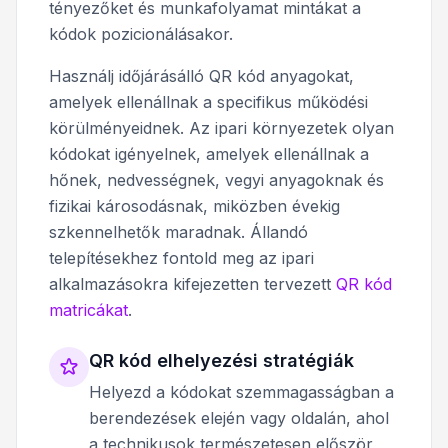
tényezőket és munkafolyamat mintákat a
kódok pozicionálásakor.
Használj időjárásálló QR kód anyagokat,
amelyek ellenállnak a specifikus működési
körülményeidnek. Az ipari környezetek olyan
kódokat igényelnek, amelyek ellenállnak a
hőnek, nedvességnek, vegyi anyagoknak és
fizikai károsodásnak, miközben évekig
szkennelhetők maradnak. Állandó
telepítésekhez fontold meg az ipari
alkalmazásokra kifejezetten tervezett
QR kód
matricákat
.
QR kód elhelyezési stratégiák
Helyezd a kódokat szemmagasságban a
berendezések elején vagy oldalán, ahol
a technikusok természetesen először