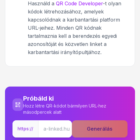
Használd a
QR Code Developer
-t olyan
kódok létrehozásához, amelyek
kapcsolódnak a karbantartási platform
URL-jeihez. Minden QR kódnak
tartalmaznia kell a berendezés egyedi
azonosítóját és közvetlen linket a
karbantartási irányítópultjához.
Próbáld ki
Hozz létre QR-kódot bármilyen URL-hez
másodpercek alatt
Generálás
https://