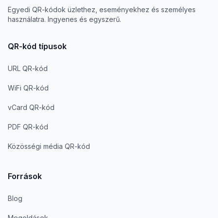
Egyedi QR-kódok üzlethez, eseményekhez és személyes
használatra. Ingyenes és egyszerű.
QR-kód típusok
URL QR-kód
WiFi QR-kód
vCard QR-kód
PDF QR-kód
Közösségi média QR-kód
Források
Blog
Megoldások