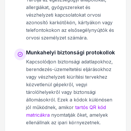
allergiákat, gyógyszereket és
vészhelyzeti kapcsolatokat orvosi
azonosító karkötőkön, kártyákon vagy
telefontokokon az elsősegélynyújtók és
orvosi személyzet számára.
Munkahelyi biztonsági protokollok
Kapcsolódjon biztonsági adatlapokhoz,
berendezés-üzemeltetési eljárásokhoz
vagy vészhelyzeti kiürítési tervekhez
közvetlenül gépekről, vegyi
tárolóhelyekről vagy biztonsági
állomásokról. Ezek a kódok különösen
jól működnek, amikor
tartós QR kód
matricákra
nyomtatják őket, amelyek
ellenállnak az ipari környezetnek.