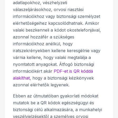
adatlapokhoz, vészhelyzeti
válaszeljárásokhoz, orvosi riasztási
információkhoz vagy biztonsági személyzet
elérhetőségeihez kapcsolódhatnak. Amikor
valaki beszkenneli a kódot okostelefonjával,
azonnal hozzáfér a szükséges
információkhoz anélkül, hogy
iratszekrényekben kellene keresgélnie vagy
várnia kellene, hogy valaki megtalálja a
nyomtatott anyagokat. Átfogó biztonsági
információkért akár
PDF-et is QR kóddá
alakíthat
, hogy a biztonsági kézikönyvek
azonnal elérhetők legyenek.
Ebben az útmutatóban gyakorlati módokat
mutatok be a QR kódok egészségügyi és
biztonsági célú alkalmazására, a munkahelyi
veszélyjelzésektől a személyes orvosi