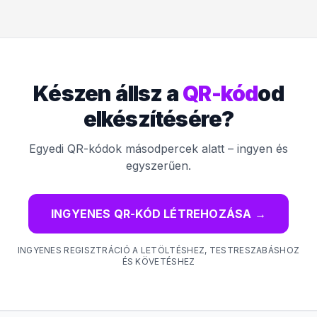
Készen állsz a
QR-kód
od
elkészítésére?
Egyedi QR-kódok másodpercek alatt – ingyen és
egyszerűen.
INGYENES QR-KÓD LÉTREHOZÁSA
→
INGYENES REGISZTRÁCIÓ A LETÖLTÉSHEZ, TESTRESZABÁSHOZ
ÉS KÖVETÉSHEZ