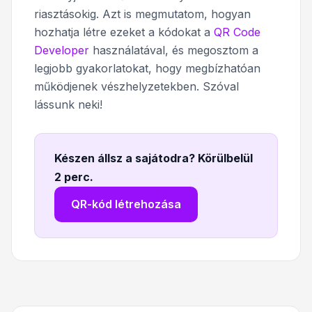
riasztásokig. Azt is megmutatom, hogyan
hozhatja létre ezeket a kódokat a
QR Code
Developer
használatával, és megosztom a
legjobb gyakorlatokat, hogy megbízhatóan
működjenek vészhelyzetekben. Szóval
lássunk neki!
Készen állsz a sajátodra? Körülbelül
2 perc
.
QR-kód létrehozása