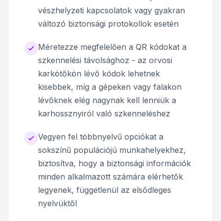
vészhelyzeti kapcsolatok vagy gyakran
változó biztonsági protokollok esetén
Méretezze megfelelően a QR kódokat a
szkennelési távolsághoz - az orvosi
karkötőkön lévő kódok lehetnek
kisebbek, míg a gépeken vagy falakon
lévőknek elég nagynak kell lenniük a
karhossznyiról való szkenneléshez
Vegyen fel többnyelvű opciókat a
sokszínű populációjú munkahelyekhez,
biztosítva, hogy a biztonsági információk
minden alkalmazott számára elérhetők
legyenek, függetlenül az elsődleges
nyelvüktől