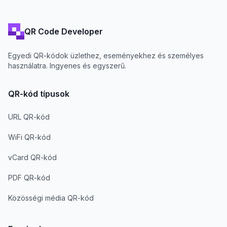
QR Code Developer
Egyedi QR-kódok üzlethez, eseményekhez és személyes
használatra. Ingyenes és egyszerű.
QR-kód típusok
URL QR-kód
WiFi QR-kód
vCard QR-kód
PDF QR-kód
Közösségi média QR-kód