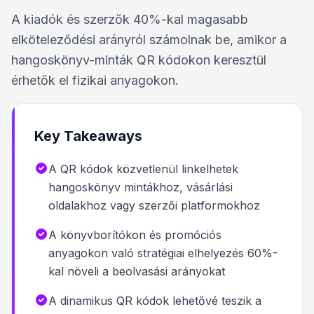
A kiadók és szerzők 40%-kal magasabb
elköteleződési arányról számolnak be, amikor a
hangoskönyv-minták QR kódokon keresztül
érhetők el fizikai anyagokon.
Key Takeaways
A QR kódok közvetlenül linkelhetek
hangoskönyv mintákhoz, vásárlási
oldalakhoz vagy szerzői platformokhoz
A könyvborítókon és promóciós
anyagokon való stratégiai elhelyezés 60%-
kal növeli a beolvasási arányokat
A dinamikus QR kódok lehetővé teszik a