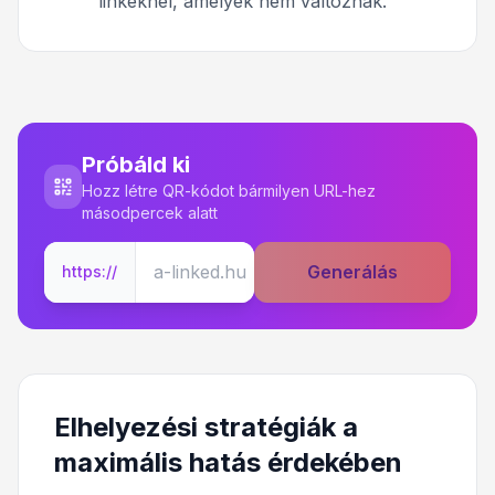
linkeknél, amelyek nem változnak.
Próbáld ki
Hozz létre QR-kódot bármilyen URL-hez
másodpercek alatt
Generálás
https://
Elhelyezési stratégiák a
maximális hatás érdekében