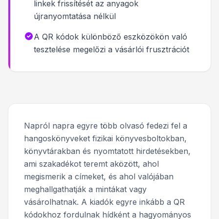
linkek frissítését az anyagok
újranyomtatása nélkül
A QR kódok különböző eszközökön való
tesztelése megelőzi a vásárlói frusztrációt
Napról napra egyre több olvasó fedezi fel a
hangoskönyveket fizikai könyvesboltokban,
könyvtárakban és nyomtatott hirdetésekben,
ami szakadékot teremt aközött, ahol
megismerik a címeket, és ahol valójában
meghallgathatják a mintákat vagy
vásárolhatnak. A kiadók egyre inkább a QR
kódokhoz fordulnak hídként a hagyományos