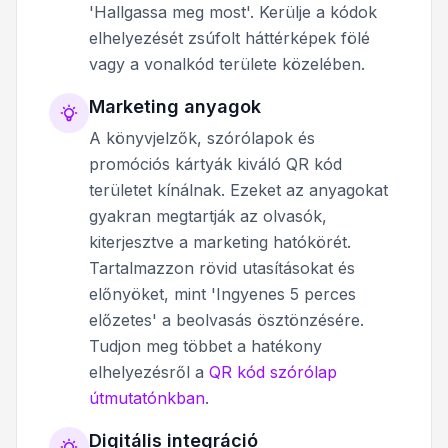
'Hallgassa meg most'. Kerülje a kódok
elhelyezését zsúfolt háttérképek fölé
vagy a vonalkód területe közelében.
Marketing anyagok
A könyvjelzők, szórólapok és
promóciós kártyák kiváló QR kód
területet kínálnak. Ezeket az anyagokat
gyakran megtartják az olvasók,
kiterjesztve a marketing hatókörét.
Tartalmazzon rövid utasításokat és
előnyöket, mint 'Ingyenes 5 perces
előzetes' a beolvasás ösztönzésére.
Tudjon meg többet a hatékony
elhelyezésről a
QR kód szórólap
útmutatónkban
.
Digitális integráció