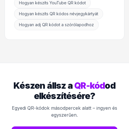
Hogyan készíts YouTube QR kódot
Hogyan készíts QR kódos névjegykártyát
Hogyan adj QR kódot a szórólapodhoz
Készen állsz a
QR-kód
od
elkészítésére?
Egyedi QR-kódok másodpercek alatt – ingyen és
egyszerűen.