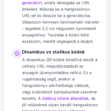
generátort
, amely támogatja az URL
linkelést. Másolja be a hangoskönyv
URL-jét és illessze be a generátorba.
Válasszon könnyen beolvasható méretet
- legalább 2,5 cm négyzetet nyomtatott
anyagokhoz. Tesztelje a kódot több
eszközön, mielőtt véglegesíti a dizájnt.
Dinamikus vs statikus kódok
A dinamikus QR kódok lehetővé teszik a
célhely URL megváltoztatását az
anyagok újranyomtatása nélkül. Ez a
rugalmasság segít, amikor a
hangoskönyv elérhetősége változik,
vagy különböző kampányokat szeretne
követni. A
statikus kódok állandóak
, de
jól működnek olyan bevált hangoskönyv