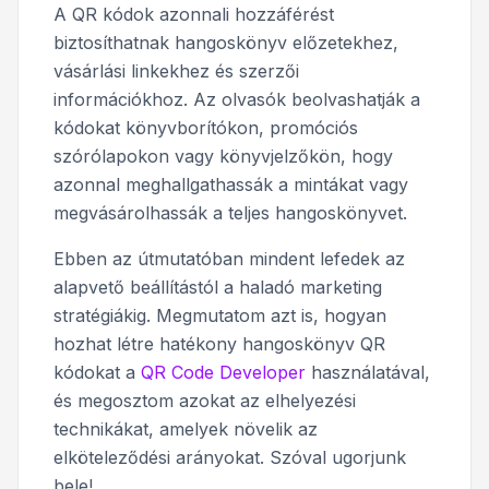
A QR kódok azonnali hozzáférést
biztosíthatnak hangoskönyv előzetekhez,
vásárlási linkekhez és szerzői
információkhoz. Az olvasók beolvashatják a
kódokat könyvborítókon, promóciós
szórólapokon vagy könyvjelzőkön, hogy
azonnal meghallgathassák a mintákat vagy
megvásárolhassák a teljes hangoskönyvet.
Ebben az útmutatóban mindent lefedek az
alapvető beállítástól a haladó marketing
stratégiákig. Megmutatom azt is, hogyan
hozhat létre hatékony hangoskönyv QR
kódokat a
QR Code Developer
használatával,
és megosztom azokat az elhelyezési
technikákat, amelyek növelik az
elköteleződési arányokat. Szóval ugorjunk
bele!