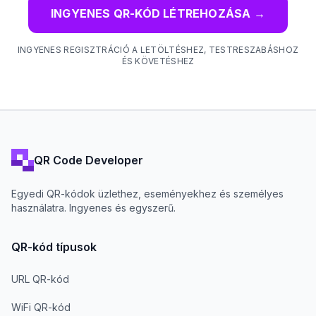
INGYENES QR-KÓD LÉTREHOZÁSA
→
INGYENES REGISZTRÁCIÓ A LETÖLTÉSHEZ, TESTRESZABÁSHOZ
ÉS KÖVETÉSHEZ
QR Code Developer
Egyedi QR-kódok üzlethez, eseményekhez és személyes
használatra. Ingyenes és egyszerű.
QR-kód típusok
URL QR-kód
WiFi QR-kód