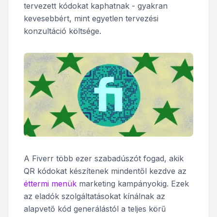
tervezett kódokat kaphatnak - gyakran
kevesebbért, mint egyetlen tervezési
konzultáció költsége.
A Fiverr több ezer szabadúszót fogad, akik
QR kódokat készítenek mindentől kezdve az
éttermi menük
marketing kampányokig. Ezek
az eladók szolgáltatásokat kínálnak az
alapvető kód generálástól a teljes körű