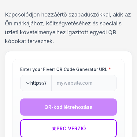
Kapcsolódjon hozzáértő szabadúszókkal, akik az
Ön márkájához, költségvetéséhez és speciális
üzleti követelményeihez igazított egyedi QR
kódokat terveznek.
Enter your Fiverr QR Code Generator URL
*
https://
QR-kód létrehozása
☆
PRÓ VERZIÓ