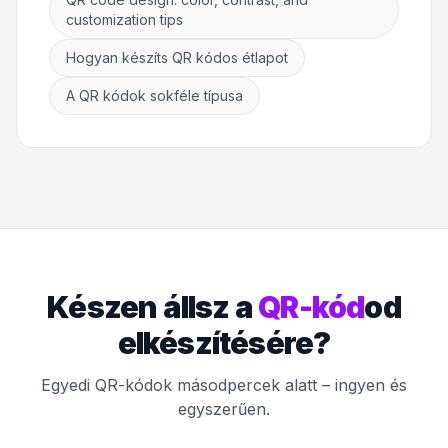
customization tips
Hogyan készíts QR kódos étlapot
A QR kódok sokféle típusa
Készen állsz a
QR-kód
od
elkészítésére?
Egyedi QR-kódok másodpercek alatt – ingyen és
egyszerűen.