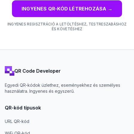
INGYENES QR-KÓD LÉTREHOZÁSA
→
INGYENES REGISZTRÁCIÓ A LETÖLTÉSHEZ, TESTRESZABÁSHOZ
ÉS KÖVETÉSHEZ
QR Code Developer
Egyedi QR-kódok üzlethez, eseményekhez és személyes
használatra. Ingyenes és egyszerű.
QR-kód típusok
URL QR-kód
WiFi QR-kód