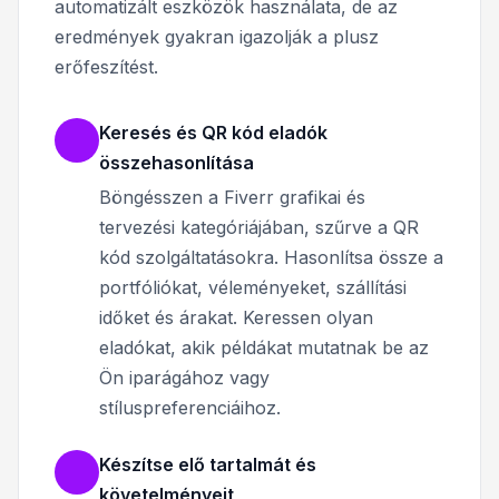
automatizált eszközök használata, de az
eredmények gyakran igazolják a plusz
erőfeszítést.
Keresés és QR kód eladók
összehasonlítása
Böngésszen a Fiverr grafikai és
tervezési kategóriájában, szűrve a QR
kód szolgáltatásokra. Hasonlítsa össze a
portfóliókat, véleményeket, szállítási
időket és árakat. Keressen olyan
eladókat, akik példákat mutatnak be az
Ön iparágához vagy
stíluspreferenciáihoz.
Készítse elő tartalmát és
követelményeit