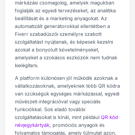
márkázási csomagokig, amelyek magukban
foglalják az egyedi tervezéseket, az analitika
beállítását és a marketing anyagokat. Az
automatizált generátorokkal ellentétben a
Fiverr szabadúszói személyre szabott
szolgáltatást nyújtanak, és képesek kezelni
azokat a bonyolult követelményeket,
amelyeket a szokásos eszközök nem tudnak
kielégíteni.
A platform különösen jól működik azoknak a
vállalkozásoknak, amelyeknek több QR kódra
van szükségük egységes márkázással, egyedi
művészeti integrációval vagy speciális
funkciókkal. Sok eladó további
szolgáltatásokat is kínál, mint például
QR kód
névjegykártyák
, promóciós anyagok és
folyamatos támogatás, amely túlmutat azon,