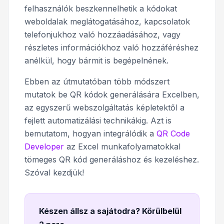
felhasználók beszkennelhetik a kódokat
weboldalak meglátogatásához, kapcsolatok
telefonjukhoz való hozzáadásához, vagy
részletes információkhoz való hozzáféréshez
anélkül, hogy bármit is begépelnének.
Ebben az útmutatóban több módszert
mutatok be QR kódok generálására Excelben,
az egyszerű webszolgáltatás képletektől a
fejlett automatizálási technikákig. Azt is
bemutatom, hogyan integrálódik a
QR Code
Developer
az Excel munkafolyamatokkal
tömeges QR kód generáláshoz és kezeléshez.
Szóval kezdjük!
Készen állsz a sajátodra? Körülbelül