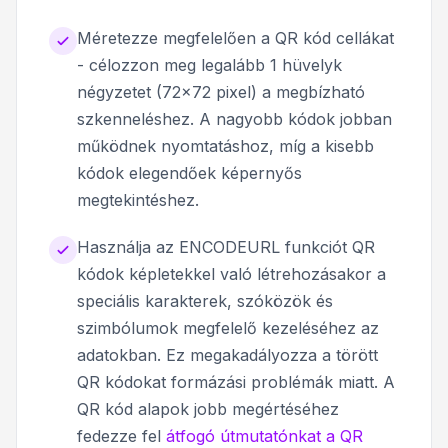
Méretezze megfelelően a QR kód cellákat
- célozzon meg legalább 1 hüvelyk
négyzetet (72x72 pixel) a megbízható
szkenneléshez. A nagyobb kódok jobban
működnek nyomtatáshoz, míg a kisebb
kódok elegendőek képernyős
megtekintéshez.
Használja az ENCODEURL funkciót QR
kódok képletekkel való létrehozásakor a
speciális karakterek, szóközök és
szimbólumok megfelelő kezeléséhez az
adatokban. Ez megakadályozza a törött
QR kódokat formázási problémák miatt. A
QR kód alapok jobb megértéséhez
fedezze fel
átfogó útmutatónkat a QR