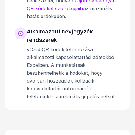
Fedezze fel, hogyan
adjon hatékonyan
QR kódokat szórólapjaihoz
maximális
hatás érdekében.
Alkalmazotti névjegyzék
rendszerek
vCard QR kódok létrehozása
alkalmazotti kapcsolattartási adatokból
Excelben. A munkatársak
beszkennelhetik a kódokat, hogy
gyorsan hozzáadják kollégáik
kapcsolattartási információit
telefonjukhoz manuális gépelés nélkül.