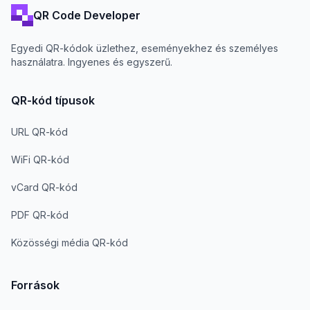
QR Code Developer
Egyedi QR-kódok üzlethez, eseményekhez és személyes
használatra. Ingyenes és egyszerű.
QR-kód típusok
URL QR-kód
WiFi QR-kód
vCard QR-kód
PDF QR-kód
Közösségi média QR-kód
Források