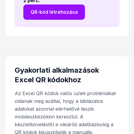
2 perc
.
QR-kód létrehozása
Gyakorlati alkalmazások
Excel QR kódokhoz
Az Excel QR kódok valós üzleti problémákat
oldanak meg azáltal, hogy a táblázatos
adatokat azonnal elérhetővé teszik
mobileszközökön keresztül. A
készletkövetéstől a vásárlói adatbázisokig a
QR kódok kiküszöbölik a manuális