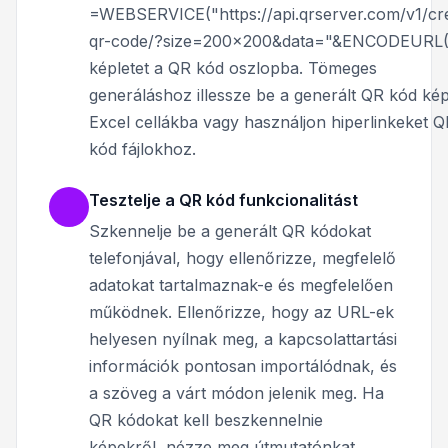
=WEBSERVICE("https://api.qrserver.com/v1/cr
qr-code/?size=200x200&data="&ENCODEURL(
képletet a QR kód oszlopba. Tömeges
generáláshoz illessze be a generált QR kód ké
Excel cellákba vagy használjon hiperlinkeket 
kód fájlokhoz.
Tesztelje a QR kód funkcionalitást
Szkennelје be a generált QR kódokat
telefonjával, hogy ellenőrizze, megfelelő
adatokat tartalmaznak-e és megfelelően
működnek. Ellenőrizze, hogy az URL-ek
helyesen nyílnak meg, a kapcsolattartási
információk pontosan importálódnak, és
a szöveg a várt módon jelenik meg. Ha
QR kódokat kell beszkennelnie
képekről, nézze meg útmutatónkat