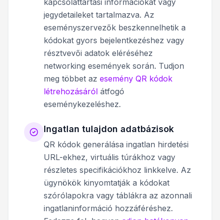
kapcsolattartási információkat vagy
jegydetaileket tartalmazva. Az
eseményszervezők beszkennelhetik a
kódokat gyors bejelentkezéshez vagy
résztvevői adatok eléréséhez
networking események során. Tudjon
meg többet az
esemény QR kódok
létrehozásáról
átfogó
eseménykezeléshez.
Ingatlan tulajdon adatbázisok
QR kódok generálása ingatlan hirdetési
URL-ekhez, virtuális túrákhoz vagy
részletes specifikációkhoz linkkelve. Az
ügynökök kinyomtatják a kódokat
szórólapokra vagy táblákra az azonnali
ingatlaninformáció hozzáféréshez.