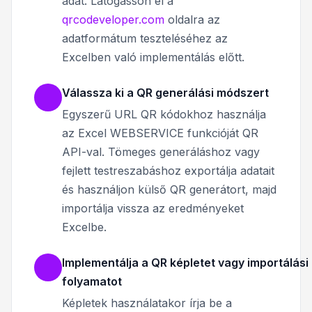
adat. Látogasson el a
qrcodeveloper.com
oldalra az
adatformátum teszteléséhez az
Excelben való implementálás előtt.
Válassza ki a QR generálási módszert
Egyszerű URL QR kódokhoz használja
az Excel WEBSERVICE funkcióját QR
API-val. Tömeges generáláshoz vagy
fejlett testreszabáshoz exportálja adatait
és használjon külső QR generátort, majd
importálja vissza az eredményeket
Excelbe.
Implementálja a QR képletet vagy importálási
folyamatot
Képletek használatakor írja be a