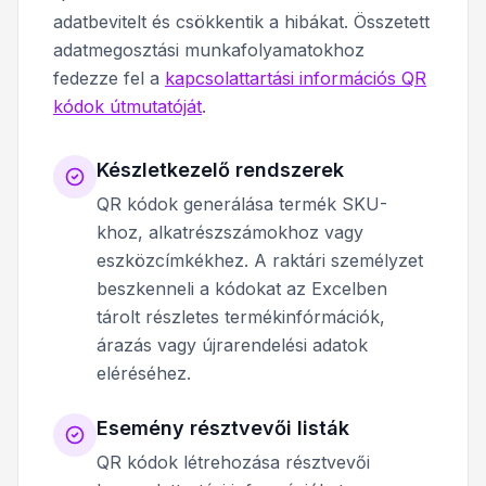
adatbevitelt és csökkentik a hibákat. Összetett
adatmegosztási munkafolyamatokhoz
fedezze fel a
kapcsolattartási információs QR
kódok útmutatóját
.
Készletkezelő rendszerek
QR kódok generálása termék SKU-
khoz, alkatrészszámokhoz vagy
eszközcímkékhez. A raktári személyzet
beszkenneli a kódokat az Excelben
tárolt részletes termékinfórmációk,
árazás vagy újrarendelési adatok
eléréséhez.
Esemény résztvevői listák
QR kódok létrehozása résztvevői