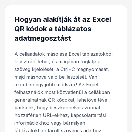
Hogyan alakítják át az Excel
QR kódok a táblázatos
adatmegosztást
A cellaadatok másolása Excel táblázatokból
frusztráló lehet, és magában foglalja a
szöveg kijelölését, a Ctrl+C megnyomását,
majd máshova való beillesztését. Van
azonban egy jobb módszer! Az Excel
felhasználók most közvetlenül a cellákban
generálhatnak QR kódokat, lehetővé téve
bárkinek, hogy beszkennelve azonnal
hozzáférjen URL-ekhez, kapcsolattartási
információkhoz vagy bármilyen
táblázatokban tárolt szöveges adathoz.