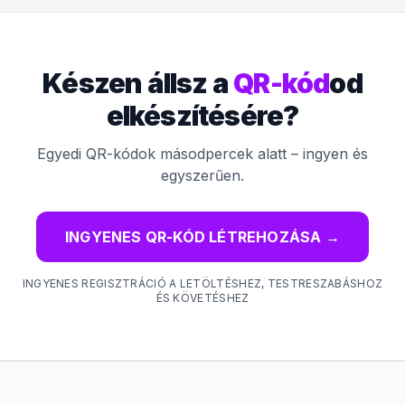
Készen állsz a
QR-kód
od
elkészítésére?
Egyedi QR-kódok másodpercek alatt – ingyen és
egyszerűen.
INGYENES QR-KÓD LÉTREHOZÁSA
→
INGYENES REGISZTRÁCIÓ A LETÖLTÉSHEZ, TESTRESZABÁSHOZ
ÉS KÖVETÉSHEZ