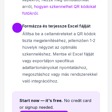
arról,
hogyan szkennelhet QR kódokat
fotókról
.
Formázza és terjessze Excel fájlját
Állítsa be a cellaméreteket a QR kódok
tiszta megjelenítéséhez, jellemzően 1-2
hüvelyk négyzet az optimális
szkenneléshez. Mentse el Excel fájlját
vagy exportáljon specifikus
adattartományokat nyomtatáshoz,
megosztáshoz vagy más rendszerekkel
való integrációhoz.
Start now — it's free
.
No credit card
or signup needed.