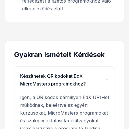
felfedezést a fizetős programokhoz való
elköteleződés előtt
Gyakran Ismételt Kérdések
Készíthetek QR kódokat EdX
MicroMasters programokhoz?
Igen, a QR kódok bármilyen EdX URL-lel
működnek, beleértve az egyéni
kurzusokat, MicroMasters programokat
és szakmai oktatási tanúsítványokat.
Csak használja a program fő landing