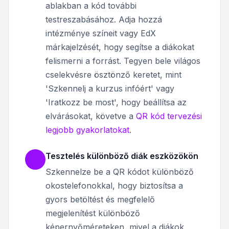
ablakban a kód további
testreszabásához. Adja hozzá
intézménye színeit vagy EdX
márkajelzését, hogy segítse a diákokat
felismerni a forrást. Tegyen bele világos
cselekvésre ösztönző keretet, mint
'Szkennelj a kurzus infóért' vagy
'Iratkozz be most', hogy beállítsa az
elvárásokat, követve a
QR kód tervezési
legjobb gyakorlatokat
.
Tesztelés különböző diák eszközökön
Szkennelze be a QR kódot különböző
okostelefonokkal, hogy biztosítsa a
gyors betöltést és megfelelő
megjelenítést különböző
képernyőméreteken, mivel a diákok