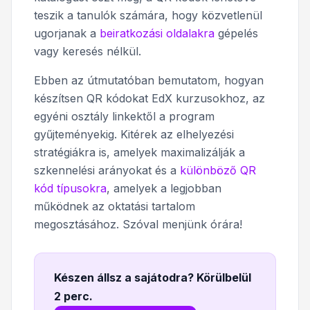
teszik a tanulók számára, hogy közvetlenül
ugorjanak a
beiratkozási oldalakra
gépelés
vagy keresés nélkül.
Ebben az útmutatóban bemutatom, hogyan
készítsen QR kódokat EdX kurzusokhoz, az
egyéni osztály linkektől a program
gyűjteményekig. Kitérek az elhelyezési
stratégiákra is, amelyek maximalizálják a
szkennelési arányokat és a
különböző QR
kód típusokra
, amelyek a legjobban
működnek az oktatási tartalom
megosztásához. Szóval menjünk órára!
Készen állsz a sajátodra? Körülbelül
2 perc
.