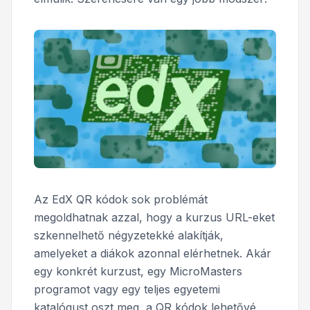
Az EdX QR kódok sok problémát
megoldhatnak azzal, hogy a kurzus URL-eket
szkennelhető négyzetekké alakítják,
amelyeket a diákok azonnal elérhetnek. Akár
egy konkrét kurzust, egy MicroMasters
programot vagy egy teljes egyetemi
katalógust oszt meg, a QR kódok lehetővé