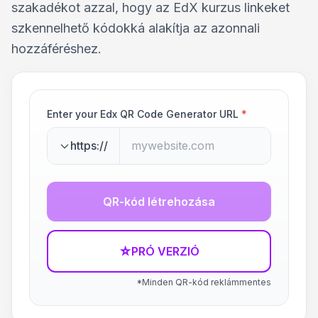
szakadékot azzal, hogy az EdX kurzus linkeket
szkennelhető kódokká alakítja az azonnali
hozzáféréshez.
Enter your Edx QR Code Generator URL
*
https://
QR-kód létrehozása
☆
PRÓ VERZIÓ
*Minden QR-kód reklámmentes