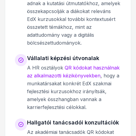
adnak a kutatási útmutatókhoz, amelyek
összekapcsolják a diákokat releváns
EdX kurzusokkal további kontextusért
összetett témákhoz, mint az
adattudomány vagy a digitális
bölcsészettudományok.
Vállalati képzési útvonalak
A HR osztályok
QR kódokat használnak
az alkalmazotti kézikönyvekben
, hogy a
munkatársakat konkrét EdX szakmai
fejlesztési kurzusokhoz irányítsák,
amelyek összhangban vannak a
karrierfejlesztési célokkal.
Hallgatói tanácsadói konzultációk
Az akadémiai tanácsadók QR kódokat