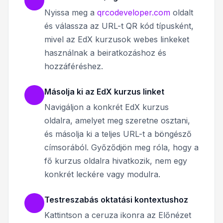
Nyissa meg a
qrcodeveloper.com
oldalt
és válassza az URL-t QR kód típusként,
mivel az EdX kurzusok webes linkeket
használnak a beiratkozáshoz és
hozzáféréshez.
Másolja ki az EdX kurzus linket
Navigáljon a konkrét EdX kurzus
oldalra, amelyet meg szeretne osztani,
és másolja ki a teljes URL-t a böngésző
címsorából. Győződjön meg róla, hogy a
fő kurzus oldalra hivatkozik, nem egy
konkrét leckére vagy modulra.
Testreszabás oktatási kontextushoz
Kattintson a ceruza ikonra az Előnézet