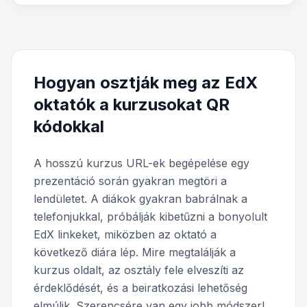
Hogyan osztják meg az EdX
oktatók a kurzusokat QR
kódokkal
A hosszú kurzus URL-ek begépelése egy
prezentáció során gyakran megtöri a
lendületet. A diákok gyakran babrálnak a
telefonjukkal, próbálják kibetűzni a bonyolult
EdX linkeket, miközben az oktató a
következő diára lép. Mire megtalálják a
kurzus oldalt, az osztály fele elveszíti az
érdeklődését, és a beiratkozási lehetőség
elmúlik. Szerencsére van egy jobb módszer!