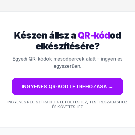
Készen állsz a
QR-kód
od
elkészítésére?
Egyedi QR-kódok másodpercek alatt – ingyen és
egyszerűen.
INGYENES QR-KÓD LÉTREHOZÁSA
→
INGYENES REGISZTRÁCIÓ A LETÖLTÉSHEZ, TESTRESZABÁSHOZ
ÉS KÖVETÉSHEZ