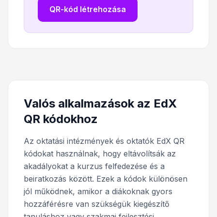
QR-kód létrehozása
Valós alkalmazások az EdX
QR kódokhoz
Az oktatási intézmények és oktatók EdX QR
kódokat használnak, hogy eltávolítsák az
akadályokat a kurzus felfedezése és a
beiratkozás között. Ezek a kódok különösen
jól működnek, amikor a diákoknak gyors
hozzáférésre van szükségük kiegészítő
tanuláshoz vagy szakmai fejlesztési