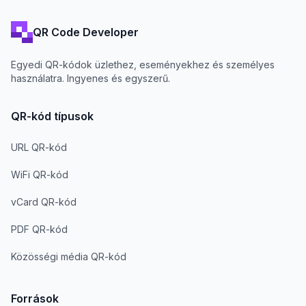
QR Code Developer
Egyedi QR-kódok üzlethez, eseményekhez és személyes
használatra. Ingyenes és egyszerű.
QR-kód típusok
URL QR-kód
WiFi QR-kód
vCard QR-kód
PDF QR-kód
Közösségi média QR-kód
Források