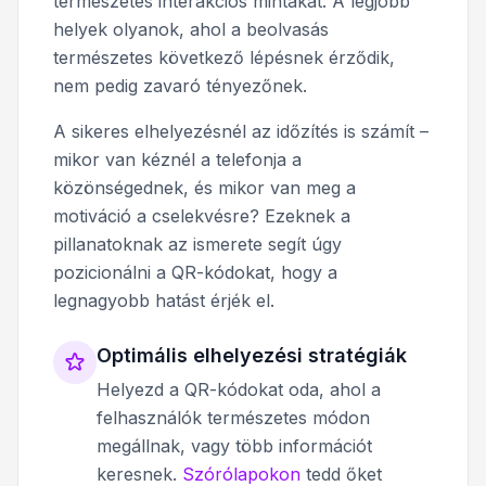
természetes interakciós mintákat. A legjobb
helyek olyanok, ahol a beolvasás
természetes következő lépésnek érződik,
nem pedig zavaró tényezőnek.
A sikeres elhelyezésnél az időzítés is számít –
mikor van kéznél a telefonja a
közönségednek, és mikor van meg a
motiváció a cselekvésre? Ezeknek a
pillanatoknak az ismerete segít úgy
pozicionálni a QR-kódokat, hogy a
legnagyobb hatást érjék el.
Optimális elhelyezési stratégiák
Helyezd a QR-kódokat oda, ahol a
felhasználók természetes módon
megállnak, vagy több információt
keresnek.
Szórólapokon
tedd őket