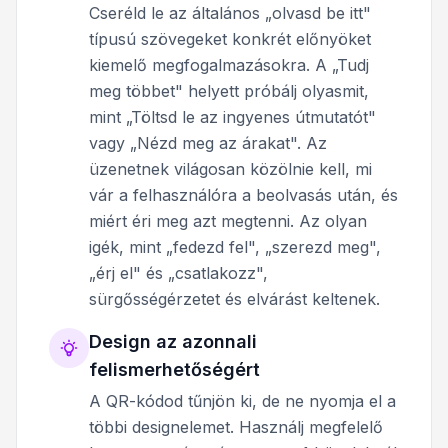
Cseréld le az általános „olvasd be itt"
típusú szövegeket konkrét előnyöket
kiemelő megfogalmazásokra. A „Tudj
meg többet" helyett próbálj olyasmit,
mint „Töltsd le az ingyenes útmutatót"
vagy „Nézd meg az árakat". Az
üzenetnek világosan közölnie kell, mi
vár a felhasználóra a beolvasás után, és
miért éri meg azt megtenni. Az olyan
igék, mint „fedezd fel", „szerezd meg",
„érj el" és „csatlakozz",
sürgősségérzetet és elvárást keltenek.
Design az azonnali
felismerhetőségért
A QR-kódod tűnjön ki, de ne nyomja el a
többi designelemet. Használj megfelelő