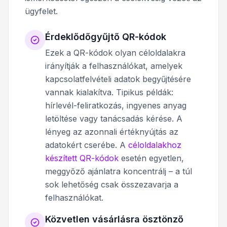
ügyfelet.
Érdeklődőgyűjtő QR-kódok
Ezek a QR-kódok olyan céloldalakra
irányítják a felhasználókat, amelyek
kapcsolatfelvételi adatok begyűjtésére
vannak kialakítva. Tipikus példák:
hírlevél-feliratkozás, ingyenes anyag
letöltése vagy tanácsadás kérése. A
lényeg az azonnali értéknyújtás az
adatokért cserébe. A
céloldalakhoz
készített QR-kódok
esetén egyetlen,
meggyőző ajánlatra koncentrálj – a túl
sok lehetőség csak összezavarja a
felhasználókat.
Közvetlen vásárlásra ösztönző