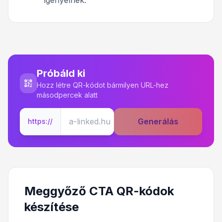
Próbáld ki
Hozz létre QR-kódot bármilyen URL-hez
másodpercek alatt
Generálás
https://
Meggyőző CTA QR-kódok
készítése