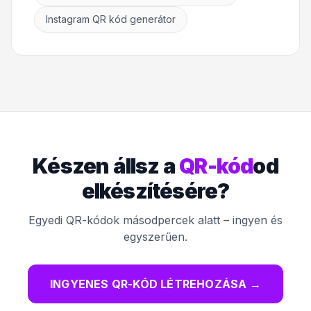
Instagram QR kód generátor
Készen állsz a
QR-kód
od
elkészítésére?
Egyedi QR-kódok másodpercek alatt – ingyen és
egyszerűen.
INGYENES QR-KÓD LÉTREHOZÁSA
→