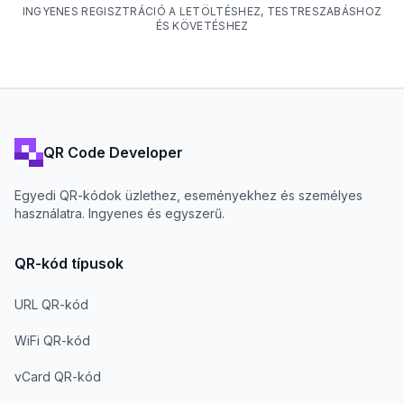
INGYENES REGISZTRÁCIÓ A LETÖLTÉSHEZ, TESTRESZABÁSHOZ
ÉS KÖVETÉSHEZ
QR Code Developer
Egyedi QR-kódok üzlethez, eseményekhez és személyes
használatra. Ingyenes és egyszerű.
QR-kód típusok
URL QR-kód
WiFi QR-kód
vCard QR-kód