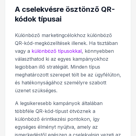
A cselekvésre ösztönző QR-
kódok típusai
Különböző marketingcélokhoz különböző
QR-kód-megközelítések illenek. Ha tisztában
vagy a
különböző típusokkal
, könnyebben
választhatod ki az egyes kampányokhoz
legjobban illő stratégiát. Minden típus
meghatározott szerepet tölt be az ügyfélúton,
és hatékonyságához személyre szabott
üzenet szükséges.
A legsikeresebb kampányok általában
többféle QR-kód-típust ötvöznek a
különböző érintkezési pontokon, így
egységes élményt nyújtva, amely az
ismerkedéstől egészen a cselekvésig vezeti az