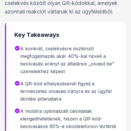
cselekvés között olyan QR-kódokkal, amelyek
azonnali reakciót váltanak ki az ügyfeleidből.
Key Takeaways
A konkrét, cselekvésre ösztönző
megfogalmazás akár 40%-kal növeli a
beolvasási arányt az általános „olvasd be"
üzenetekhez képest
A QR-kód elhelyezésénél figyelj a
természetes olvasási irányra és az ügyfél
döntési pillanataira
A mobilra optimalizált céloldalak
elengedhetetlenek, hiszen a QR-kód-
beolvasások 95%-a okostelefonon történik