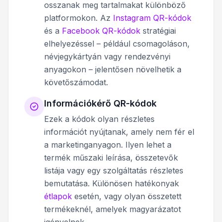
osszanak meg tartalmakat különböző
platformokon. Az
Instagram QR-kódok
és a
Facebook QR-kódok
stratégiai
elhelyezéssel – például csomagoláson,
névjegykártyán vagy rendezvényi
anyagokon – jelentősen növelhetik a
követőszámodat.
Információkérő QR-kódok
Ezek a kódok olyan részletes
információt nyújtanak, amely nem fér el
a marketinganyagon. Ilyen lehet a
termék műszaki leírása, összetevők
listája vagy egy szolgáltatás részletes
bemutatása. Különösen hatékonyak
étlapok
esetén, vagy olyan összetett
termékeknél, amelyek magyarázatot
igényelnek.