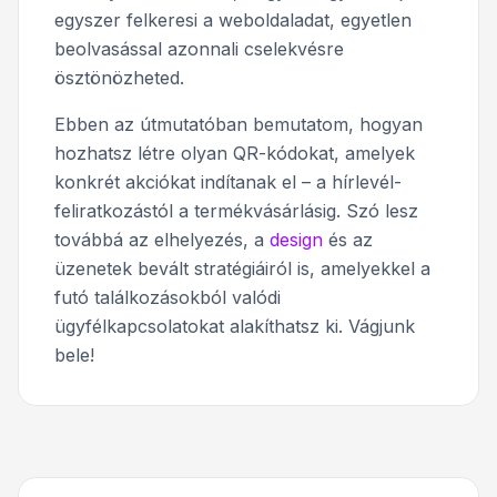
egyszer felkeresi a weboldaladat, egyetlen
beolvasással azonnali cselekvésre
ösztönözheted.
Ebben az útmutatóban bemutatom, hogyan
hozhatsz létre olyan QR-kódokat, amelyek
konkrét akciókat indítanak el – a hírlevél-
feliratkozástól a termékvásárlásig. Szó lesz
továbbá az elhelyezés, a
design
és az
üzenetek bevált stratégiáiról is, amelyekkel a
futó találkozásokból valódi
ügyfélkapcsolatokat alakíthatsz ki. Vágjunk
bele!