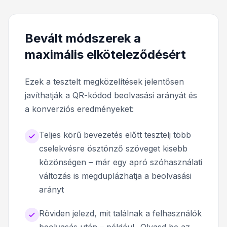
Bevált módszerek a
maximális elköteleződésért
Ezek a tesztelt megközelítések jelentősen
javíthatják a QR-kódod beolvasási arányát és
a konverziós eredményeket:
Teljes körű bevezetés előtt tesztelj több
cselekvésre ösztönző szöveget kisebb
közönségen – már egy apró szóhasználati
változás is megduplázhatja a beolvasási
arányt
Röviden jelezd, mit találnak a felhasználók
beolvasás után – például „Olvasd be az