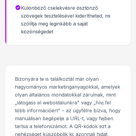
Különböző cselekvésre ösztönző
szövegek tesztelésével kiderítheted, mi
szólítja meg leginkább a saját
közönségedet
Bizonyára te is találkoztál már olyan
hagyományos marketinganyagokkal, amelyek
olyan általános mondatokkal zárulnak, mint
„látogass el weboldalunkra" vagy „hívj fel
több információért" – az ügyfélre bízva, hogy
manuálisan begépelje a URL-t, vagy fejben
tartsa a telefonszámot. A QR-kódok ezt a
nehézséget küszöbölik ki: azonnali hidat