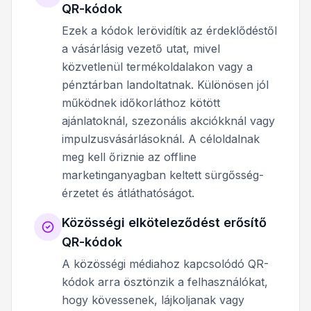
QR-kódok
Ezek a kódok lerövidítik az érdeklődéstől
a vásárlásig vezető utat, mivel
közvetlenül termékoldalakon vagy a
pénztárban landoltatnak. Különösen jól
működnek időkorláthoz kötött
ajánlatoknál, szezonális akciókknál vagy
impulzusvásárlásoknál. A céloldalnak
meg kell őriznie az offline
marketinganyagban keltett sürgősség-
érzetet és átláthatóságot.
Közösségi elköteleződést erősítő
QR-kódok
A közösségi médiahoz kapcsolódó QR-
kódok arra ösztönzik a felhasználókat,
hogy kövessenek, lájkoljanak vagy