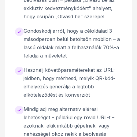
exkluzív kedvezménykódért" ahelyett,
hogy csupán „Olvasd be" szerepel
Gondoskodj arról, hogy a céloldalad 3
másodpercen belül betöltsön mobilon – a
lassú oldalak miatt a felhasználók 70%-a
feladja a műveletet
Használj követőparamétereket az URL-
jeidben, hogy mérhesd, melyik QR-kód-
elhelyezés generálja a legtöbb
elköteleződést és konverziót
Mindig adj meg alternatív elérési
lehetőséget – például egy rövid URL-t –
azoknak, akik inkább gépelnek, vagy
nehézséget okoz nekik a beolvasás