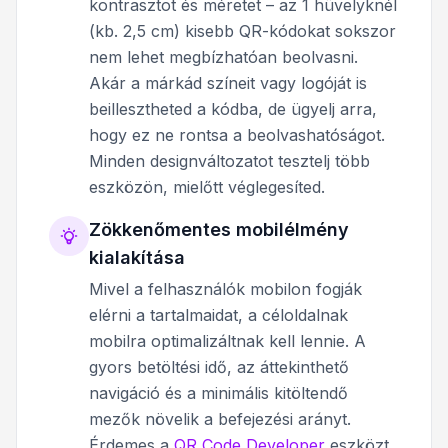
kontrasztot és méretet – az 1 hüvelyknél
(kb. 2,5 cm) kisebb QR-kódokat sokszor
nem lehet megbízhatóan beolvasni.
Akár a márkád színeit vagy logóját is
beillesztheted a kódba, de ügyelj arra,
hogy ez ne rontsa a beolvashatóságot.
Minden designváltozatot tesztelj több
eszközön, mielőtt véglegesíted.
Zökkenőmentes mobilélmény
kialakítása
Mivel a felhasználók mobilon fogják
elérni a tartalmaidat, a céloldalnak
mobilra optimalizáltnak kell lennie. A
gyors betöltési idő, az áttekinthető
navigáció és a minimális kitöltendő
mezők növelik a befejezési arányt.
Érdemes a
QR Code Developer
eszközt