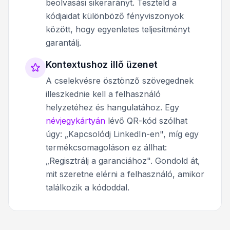
beolvasási sikerarányt. Teszteld a
kódjaidat különböző fényviszonyok
között, hogy egyenletes teljesítményt
garantálj.
Kontextushoz illő üzenet
A cselekvésre ösztönző szövegednek
illeszkednie kell a felhasználó
helyzetéhez és hangulatához. Egy
névjegykártyán
lévő QR-kód szólhat
úgy: „Kapcsolódj LinkedIn-en", míg egy
termékcsomagoláson ez állhat:
„Regisztrálj a garanciához". Gondold át,
mit szeretne elérni a felhasználó, amikor
találkozik a kódoddal.