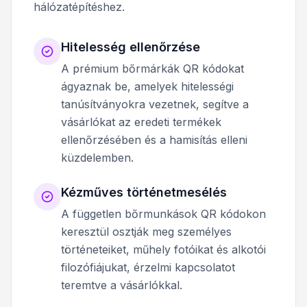
hálózatépítéshez.
Hitelesség ellenőrzése
A prémium bőrmárkák QR kódokat
ágyaznak be, amelyek hitelességi
tanúsítványokra vezetnek, segítve a
vásárlókat az eredeti termékek
ellenőrzésében és a hamisítás elleni
küzdelemben.
Kézműves történetmesélés
A független bőrmunkások QR kódokon
keresztül osztják meg személyes
történeteiket, műhely fotóikat és alkotói
filozófiájukat, érzelmi kapcsolatot
teremtve a vásárlókkal.