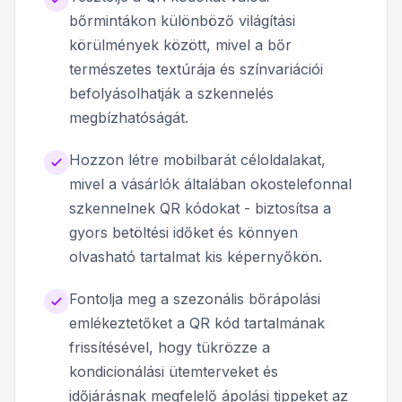
bőrmintákon különböző világítási
körülmények között, mivel a bőr
természetes textúrája és színvariációi
befolyásolhatják a szkennelés
megbízhatóságát.
Hozzon létre mobilbarát céloldalakat,
mivel a vásárlók általában okostelefonnal
szkennelnek QR kódokat - biztosítsa a
gyors betöltési időket és könnyen
olvasható tartalmat kis képernyőkön.
Fontolja meg a szezonális bőrápolási
emlékeztetőket a QR kód tartalmának
frissítésével, hogy tükrözze a
kondicionálási ütemterveket és
időjárásnak megfelelő ápolási tippeket az