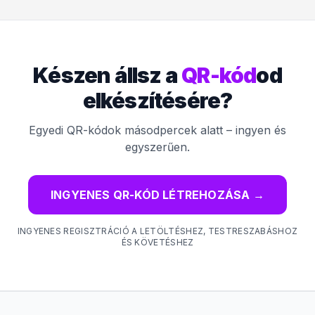
Készen állsz a
QR-kód
od
elkészítésére?
Egyedi QR-kódok másodpercek alatt – ingyen és
egyszerűen.
INGYENES QR-KÓD LÉTREHOZÁSA
→
INGYENES REGISZTRÁCIÓ A LETÖLTÉSHEZ, TESTRESZABÁSHOZ
ÉS KÖVETÉSHEZ