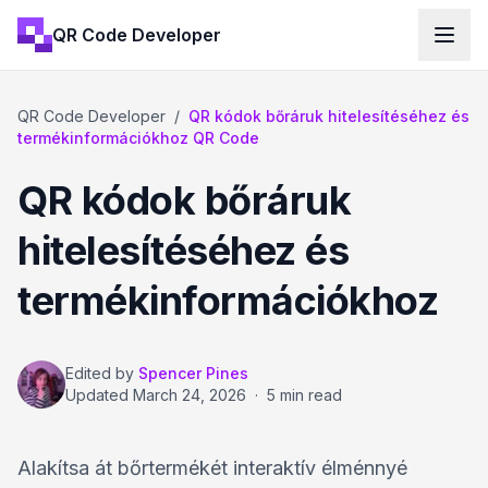
QR Code Developer
QR Code Developer
/
QR kódok bőráruk hitelesítéséhez és
termékinformációkhoz QR Code
QR kódok bőráruk
hitelesítéséhez és
termékinformációkhoz
Edited by
Spencer Pines
Updated
March 24, 2026
·
5 min read
Alakítsa át bőrtermékét interaktív élménnyé