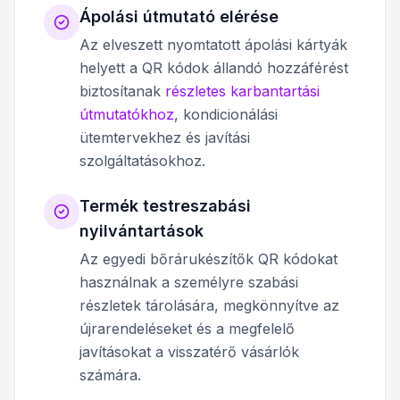
Ápolási útmutató elérése
Az elveszett nyomtatott ápolási kártyák
helyett a QR kódok állandó hozzáférést
biztosítanak
részletes karbantartási
útmutatókhoz
, kondicionálási
ütemtervekhez és javítási
szolgáltatásokhoz.
Termék testreszabási
nyilvántartások
Az egyedi bőrárukészítők QR kódokat
használnak a személyre szabási
részletek tárolására, megkönnyítve az
újrarendeléseket és a megfelelő
javításokat a visszatérő vásárlók
számára.