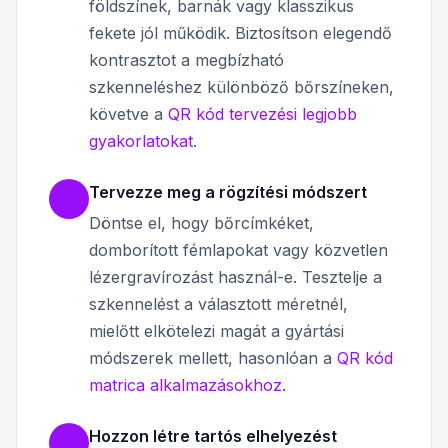
földszínek, barnák vagy klasszikus
fekete jól működik. Biztosítson elegendő
kontrasztot a megbízható
szkenneléshez különböző bőrszíneken,
követve a
QR kód tervezési legjobb
gyakorlatokat
.
Tervezze meg a rögzítési módszert
Döntse el, hogy bőrcímkéket,
domborított fémlapokat vagy közvetlen
lézergravírozást használ-e. Tesztelje a
szkennelést a választott méretnél,
mielőtt elkötelezi magát a gyártási
módszerek mellett, hasonlóan a
QR kód
matrica alkalmazásokhoz
.
Hozzon létre tartós elhelyezést