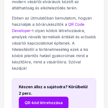
modern vásárlói elvárások között az
átláthatóság és elköteleződés terén.
Ebben az útmutatóban bemutatom, hogyan
használják a bőrárukészítők a
QR Code
Developer
-t olyan kódok létrehozására,
amelyek növelik termékeik értékét és erősebb
vásárlói kapcsolatokat építenek. A
hitelesítéstől a történetmeséléig ezek a kis
kódok jelentős hatást gyakorolnak mind a
készítőkre, mind a vásárlókra. Szóval
kezdjük!
Készen állsz a sajátodra? Körülbelül
2 perc
.
QR-kód létrehozása