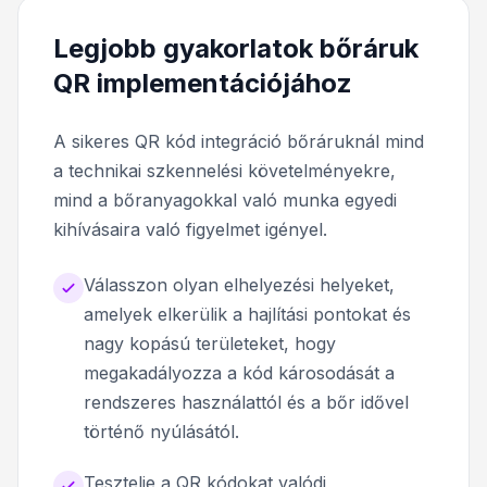
Legjobb gyakorlatok bőráruk
QR implementációjához
A sikeres QR kód integráció bőráruknál mind
a technikai szkennelési követelményekre,
mind a bőranyagokkal való munka egyedi
kihívásaira való figyelmet igényel.
Válasszon olyan elhelyezési helyeket,
amelyek elkerülik a hajlítási pontokat és
nagy kopású területeket, hogy
megakadályozza a kód károsodását a
rendszeres használattól és a bőr idővel
történő nyúlásától.
Tesztelje a QR kódokat valódi