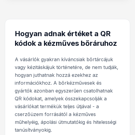
Hogyan adnak értéket a QR
kódok a kézműves bőráruhoz
A vásárlók gyakran kíváncsiak bőrtárcájuk
vagy kézitáskájuk történetére, de nem tudják,
hogyan juthatnak hozzá ezekhez az
információkhoz. A bőrkézművesek és
gyártók azonban egyszerűen csatolhatnak
QR kódokat, amelyek összekapcsolják a
vásárlókat termékük teljes útjával - a
cserzőüzem forrásától a kézműves
műhelyéig, ápolási útmutatókig és hitelességi
tanúsítványokig.