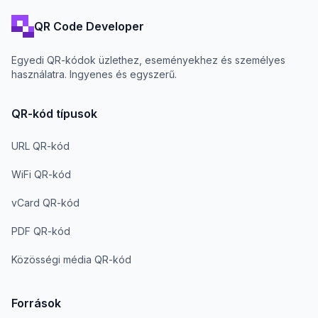
QR Code Developer
Egyedi QR-kódok üzlethez, eseményekhez és személyes
használatra. Ingyenes és egyszerű.
QR-kód típusok
URL QR-kód
WiFi QR-kód
vCard QR-kód
PDF QR-kód
Közösségi média QR-kód
Források