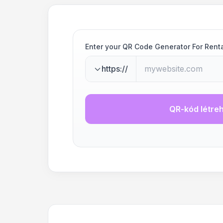
Enter your QR Code Generator For Rent
https://
QR-kód létre