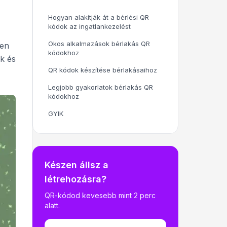
Hogyan alakítják át a bérlési QR
kódok az ingatlankezelést
Okos alkalmazások bérlakás QR
sen
kódokhoz
k és
QR kódok készítése bérlakásaihoz
Legjobb gyakorlatok bérlakás QR
kódokhoz
GYIK
Készen állsz a
létrehozásra?
QR-kódod kevesebb mint 2 perc
alatt.