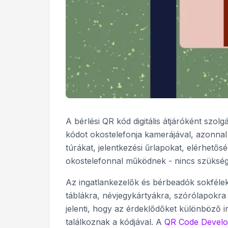
A bérlési QR kód digitális átjáróként szol
kódot okostelefonja kamerájával, azonnal me
túrákat, jelentkezési űrlapokat, elérhető
okostelefonnal működnek - nincs szükség 
Az ingatlankezelők és bérbeadók sokfélek
táblákra, névjegykártyákra, szórólapokra
jelenti, hogy az érdeklődőket különböző 
találkoznak a kódjával. A
QR Code Develo