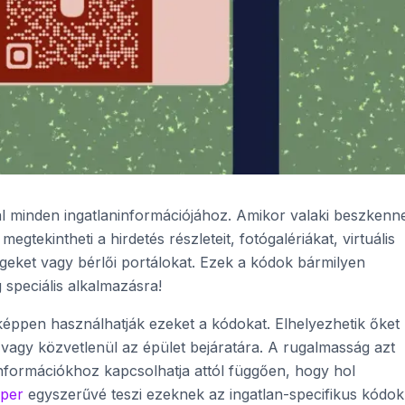
gál minden ingatlaninformációjához. Amikor valaki beszkenne
gtekintheti a hirdetés részleteit, fotógalériákat, virtuális
ségeket vagy bérlői portálokat. Ezek a kódok bármilyen
speciális alkalmazásra!
éppen használhatják ezeket a kódokat. Elhelyezhetik őket
 vagy közvetlenül az épület bejáratára. A rugalmasság azt
információkhoz kapcsolhatja attól függően, hogy hol
per
egyszerűvé teszi ezeknek az ingatlan-specifikus kódo