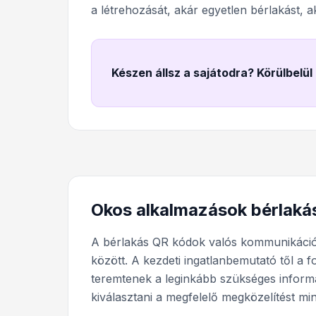
a létrehozását, akár egyetlen bérlakást, aká
Készen állsz a sajátodra? Körülbelül
Okos alkalmazások bérlak
A bérlakás QR kódok valós kommunikáció
között. A kezdeti ingatlanbemutató től a 
teremtenek a leginkább szükséges infor
kiválasztani a megfelelő megközelítést mi