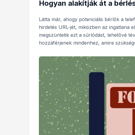
Hogyan alakítják át a bérlé
Látta már, ahogy potenciális bérlők a tel
hirdetés URL-jét, miközben az ingatlana el
megszüntetik ezt a súrlódást, lehetővé t
hozzáférjenek mindenhez, amire szükségü