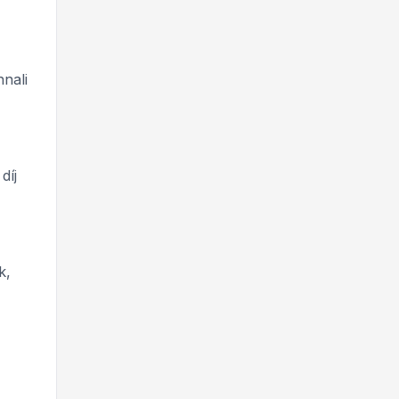
nnali
díj
k,