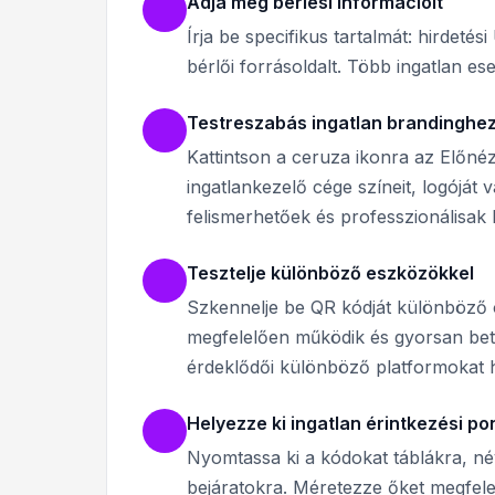
Adja meg bérlési információit
Írja be specifikus tartalmát: hirdeté
bérlői forrásoldalt. Több ingatlan 
Testreszabás ingatlan brandinghe
Kattintson a ceruza ikonra az Előné
ingatlankezelő cége színeit, logóját
felismerhetőek és professzionálisak 
Tesztelje különböző eszközökkel
Szkennelje be QR kódját különböző 
megfelelően működik és gyorsan betöl
érdeklődői különböző platformokat 
Helyezze ki ingatlan érintkezési p
Nyomtassa ki a kódokat táblákra, né
bejáratokra. Méretezze őket megfele