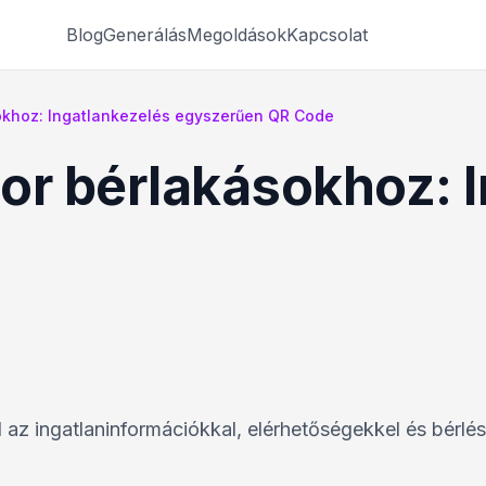
Blog
Generálás
Megoldások
Kapcsolat
okhoz: Ingatlankezelés egyszerűen QR Code
or bérlakásokhoz: 
 az ingatlaninformációkkal, elérhetőségekkel és bérlés