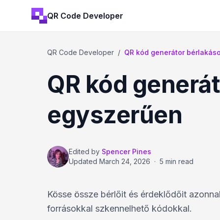
QR Code Developer
QR Code Developer
/
QR kód generátor bérlakás
QR kód generát
egyszerűen
Edited by
Spencer Pines
Updated
March 24, 2026
·
5 min read
Kösse össze bérlőit és érdeklődőit azonnal
forrásokkal szkennelhető kódokkal.