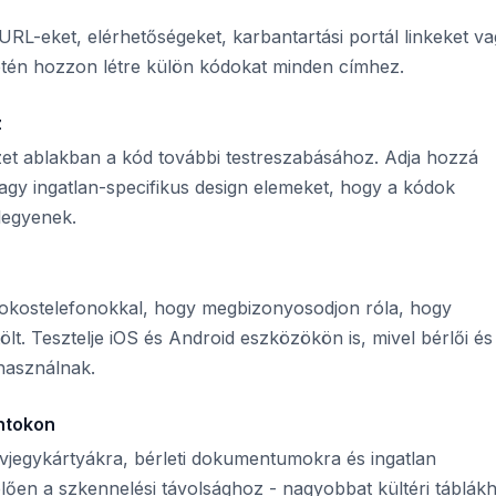
si URL-eket, elérhetőségeket, karbantartási portál linkeket v
esetén hozzon létre külön kódokat minden címhez.
z
zet ablakban a kód további testreszabásához. Adja hozzá
 vagy ingatlan-specifikus design elemeket, hogy a kódok
legyenek.
okostelefonokkal, hogy megbizonyosodjon róla, hogy
t. Tesztelje iOS és Android eszközökön is, mivel bérlői és
használnak.
ontokon
vjegykártyákra, bérleti dokumentumokra és ingatlan
lően a szkennelési távolsághoz - nagyobbat kültéri táblák