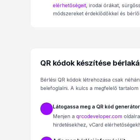
elérhetőségeit
, irodai órákat, sürgő
módszereket érdeklődőkkel és bérlő
QR kódok készítése bérlak
Bérlési QR kódok létrehozása csak néhány 
belefoglalni. A kulcs a megfelelő tartalom
Látogassa meg a QR kód generátor
Menjen a
qrcodeveloper.com
oldalra
hirdetésekhez, vCard elérhetőségek