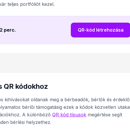
r teljes portfóliót kezel.
 2 perc
.
QR-kód létrehozása
ás QR kódokhoz
s kihívásokat oldanak meg a bérbeadók, bérlők és érdekl
folyamatos bérlői támogatásig ezek a kódok közvetlen utaka
mációkhoz. A különböző
QR kód típusok
megértése segít
nden bérlési helyzethez.