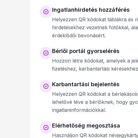
Ingatlanhirdetés hozzáférés
Helyezzen QR kódokat táblákra és ny
hirdetésekhez vezetnek fotókkal, alap
érdeklődői bevonásért.
Bérlői portál gyorselérés
Hozzon létre kódokat, amelyek a jelen
fizetéshez, karbantartási kérésekhe
Karbantartási bejelentés
Helyezzen QR kódokat a bérlakásoko
lehetővé téve a bérlőknek, hogy gyor
ingatlaninformációkkal.
Elérhetőség megosztása
Használjon QR kódokat névjegykárty