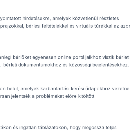
omtatott hirdetésekre, amelyek közvetlenül részletes
rajzokkal, bérlési feltételekkel és virtuális túrákkal az azo
legi bérlőket egyenesen online portáljaikhoz viszik bérleti 
z, bérleti dokumentumokhoz és közösségi bejelentésekhez.
n belül, amelyek karbantartási kérési űrlapokhoz vezetne
san jelentsék a problémákat előre kitöltött
ákon és ingatlan táblázatokon, hogy megossza teljes