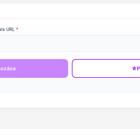
als URL
*
hozása
☆
P