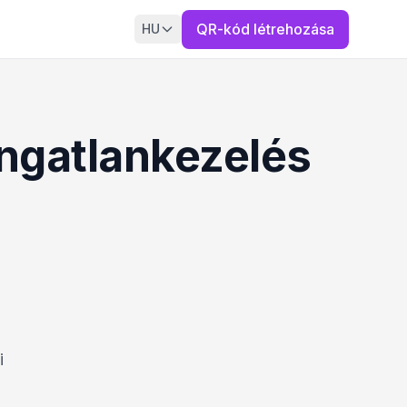
QR-kód létrehozása
HU
Ingatlankezelés
i