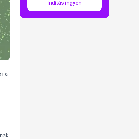
Indítás ingyen
li a
knak