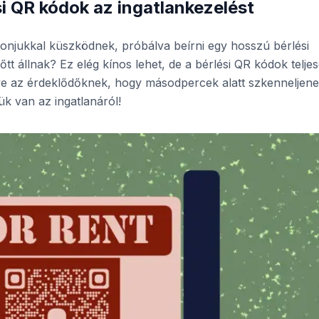
si QR kódok az ingatlankezelést
efonjukkal küszködnek, próbálva beírni egy hosszú bérlési
őtt állnak? Ez elég kínos lehet, de a bérlési QR kódok telje
éve az érdeklődőknek, hogy másodpercek alatt szkenneljene
k van az ingatlanáról!