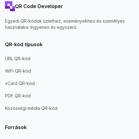
QR Code Developer
Egyedi QR-kódok üzlethez, eseményekhez és személyes
használatra. Ingyenes és egyszerű.
QR-kód típusok
URL QR-kód
WiFi QR-kód
vCard QR-kód
PDF QR-kód
Közösségi média QR-kód
Források