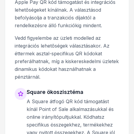
Apple Pay QR kód támogatást és integrációs
lehetőségeket kínálnak. A választásod
befolyásolja a tranzakciós díjaktól a
rendelkezésre álló funkciókig mindent.
Vedd figyelembe az üzleti modelled az
integrációs lehetőségek választásakor. Az
éttermek asztal-specifikus QR kódokat
preferálhatnak, míg a kiskereskedelmi üzletek
dinamikus kódokat használhatnak a
pénztárnál.
Square ökoszisztéma
A Square átfogó QR kód támogatást
kínál Point of Sale alkalmazásukkal és
online irányítópultjukkal. Kódhatsz
specifikus összegekhez, termékekhez
vagy nyitott összegekhez. A Square jól