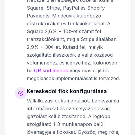
Square, Stripe, PayPal és Shopify
Payments. Mindegyik különböző
díjstruktúrákat és funkciókat kínál. A
Square 2,6% + 10¢-et számít fel
tranzakciónként, míg a Stripe általában
2,9% + 30¢-et. Kutasd fel, melyik
szolgáltató illeszkedik a vállalkozásod
volumenéhez és igényeihez, különösen
ha
QR kód menük
vagy más digitális
megoldások implementálását is tervezed.
Kereskedői fiók konfigurálása
Vállalkozási dokumentációt, bankszámla
információkat és személyazonosság
igazolást kell biztosítanod. A legtöbb
szolgáltató 1-3 munkanapon belül
jóváhagyja a fiókokat. Győződj meg róla,