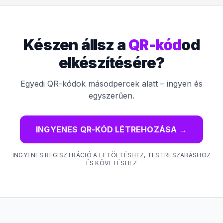
Készen állsz a
QR-kód
od
elkészítésére?
Egyedi QR-kódok másodpercek alatt – ingyen és
egyszerűen.
INGYENES QR-KÓD LÉTREHOZÁSA
→
INGYENES REGISZTRÁCIÓ A LETÖLTÉSHEZ, TESTRESZABÁSHOZ
ÉS KÖVETÉSHEZ