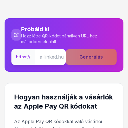
Próbáld ki
Hozz létre QR-kódot bármilyen URL-hez
másodpercek alatt
Generálás
https://
Hogyan használják a vásárlók
az Apple Pay QR kódokat
Az Apple Pay QR kódokkal való vásárlói