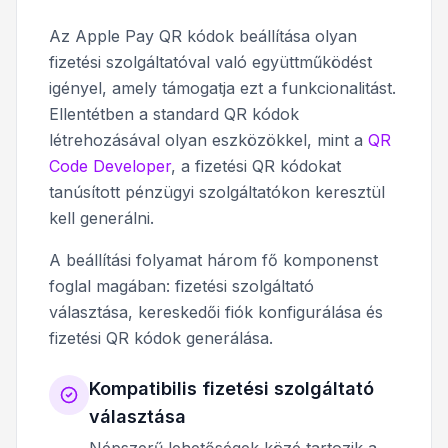
Az Apple Pay QR kódok beállítása olyan
fizetési szolgáltatóval való együttműködést
igényel, amely támogatja ezt a funkcionalitást.
Ellentétben a standard QR kódok
létrehozásával olyan eszközökkel, mint a
QR
Code Developer
, a fizetési QR kódokat
tanúsított pénzügyi szolgáltatókon keresztül
kell generálni.
A beállítási folyamat három fő komponenst
foglal magában: fizetési szolgáltató
választása, kereskedői fiók konfigurálása és
fizetési QR kódok generálása.
Kompatibilis fizetési szolgáltató
választása
Népszerű lehetőségek közé tartozik a