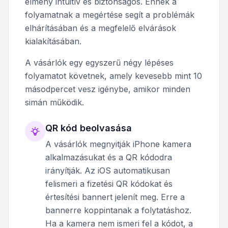
élmény intuitív és biztonságos. Ennek a
folyamatnak a megértése segít a problémák
elhárításában és a megfelelő elvárások
kialakításában.
A vásárlók egy egyszerű négy lépéses
folyamatot követnek, amely kevesebb mint 10
másodpercet vesz igénybe, amikor minden
simán működik.
QR kód beolvasása
A vásárlók megnyitják iPhone kamera
alkalmazásukat és a QR kódodra
irányítják. Az iOS automatikusan
felismeri a fizetési QR kódokat és
értesítési bannert jelenít meg. Erre a
bannerre koppintanak a folytatáshoz.
Ha a kamera nem ismeri fel a kódot, a