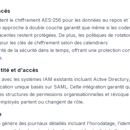
ncés
tent le chiffrement AES-256 pour les données au repos et
tte approche à double couche garantit que même si les code
centes restent protégées. De plus, les politiques de rotatio
our les clés de chiffrement selon des calendriers
ité de la sécurité dans le temps, offrant une protection co
e
.
ntité et d'accès
t avec les systèmes IAM existants incluant Active Directory,
ication unique basés sur SAML. Cette intégration garantit q
es structures de permissions organisationnelles et révoque
employés partent ou changent de rôle.
e
énère des journaux détaillés incluant l'horodatage, l'ident