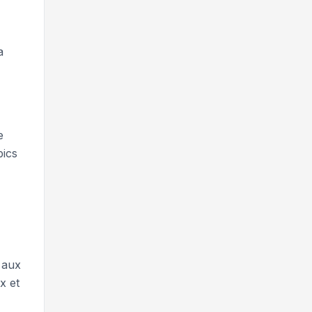
a
e
pics
 aux
x et