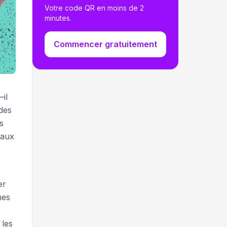
Votre code QR en moins de 2
minutes.
Commencer gratuitement
il
 des
s
 aux
er
mes
 les