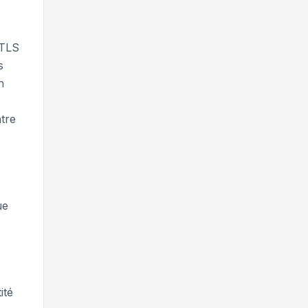
 TLS
s
n
ntre
ue
ité