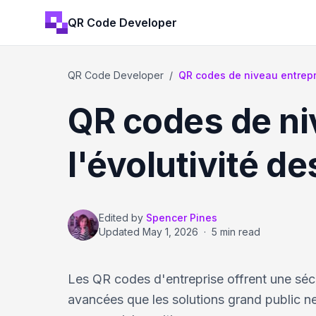
QR Code Developer
QR Code Developer
/
QR codes de niveau entrepri
QR codes de niv
l'évolutivité d
Edited by
Spencer Pines
Updated
May 1, 2026
·
5 min read
Les QR codes d'entreprise offrent une sécuri
avancées que les solutions grand public n