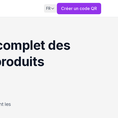
Créer un code QR
FR
 complet des
roduits
nt les