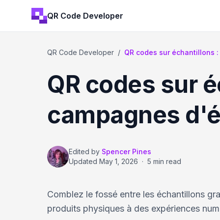
QR Code Developer
QR Code Developer
/
QR codes sur échantillons :
QR codes sur é
campagnes d'éc
Edited by
Spencer Pines
Updated
May 1, 2026
·
5 min read
Comblez le fossé entre les échantillons grat
produits physiques à des expériences numé