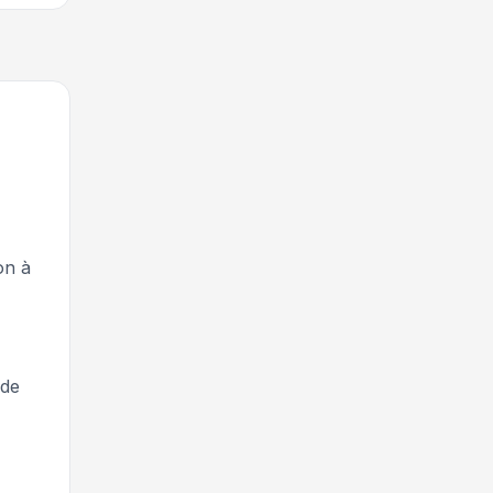
on à
 de