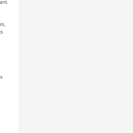
ant.
es,
ts
ux