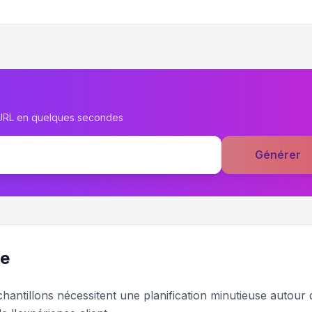
 URL en quelques secondes
Générer
re
antillons nécessitent une planification minutieuse autour 