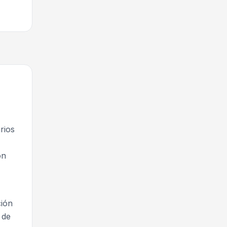
rios
ón
ción
 de