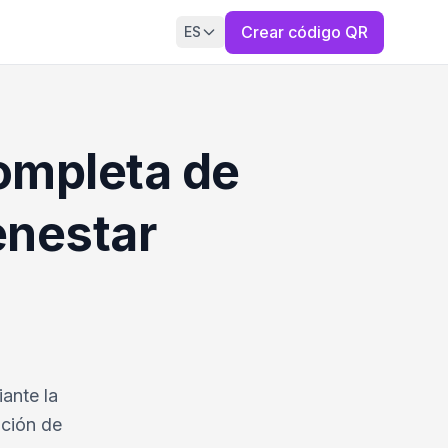
Crear código QR
ES
ompleta de
enestar
ante la
ación de