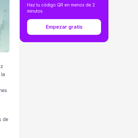
Haz tu código QR en menos de 2
minutos.
Empezar gratis
ez
 la
nes
s de