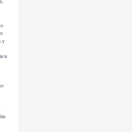
s.
en
en
a y
ara
an
n
ías