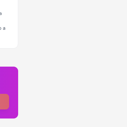
a
o a