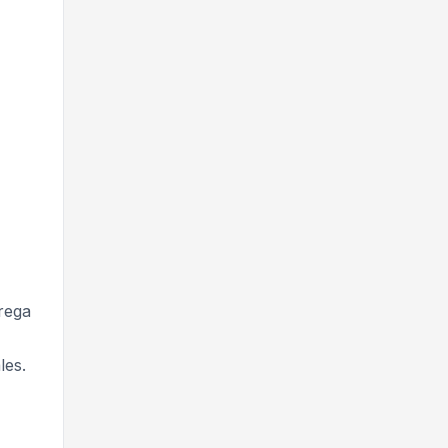
grega
les.