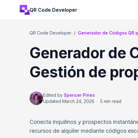
QR Code Developer
QR Code Developer
/
Generador de Códigos QR pa
Generador de C
Gestión de pro
Edited by
Spencer Pines
Updated
March 24, 2026
·
5 min read
Conecta inquilinos y prospectos instantán
recursos de alquiler mediante códigos esc