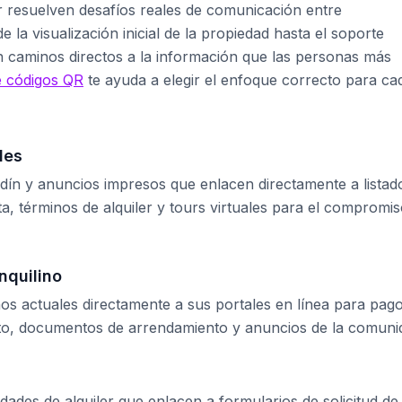
r resuelven desafíos reales de comunicación entre
e la visualización inicial de la propiedad hasta el soporte
an caminos directos a la información que las personas más
e códigos QR
te ayuda a elegir el enfoque correcto para ca
des
rdín y anuncios impresos que enlacen directamente a listad
ta, términos de alquiler y tours virtuales para el compromi
nquilino
inos actuales directamente a sus portales en línea para pag
nto, documentos de arrendamiento y anuncios de la comuni
dades de alquiler que enlacen a formularios de solicitud de