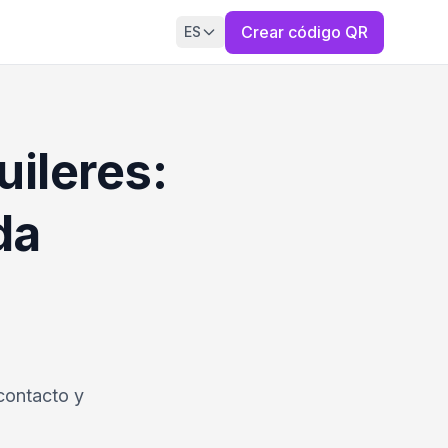
Crear código QR
ES
ileres:
da
contacto y