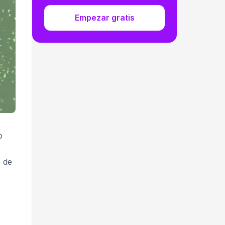
Empezar gratis
o
s de