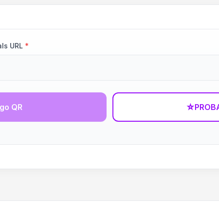
als URL
*
igo QR
☆
PROBA