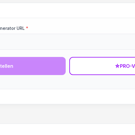
nerator URL
*
tellen
☆
PRO-V