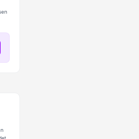
sen
en
det