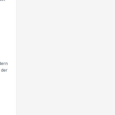
dern
 der