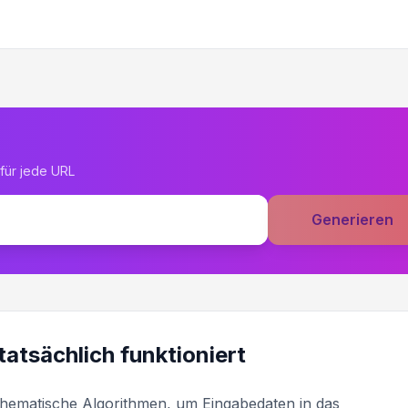
für jede URL
Generieren
atsächlich funktioniert
ematische Algorithmen, um Eingabedaten in das