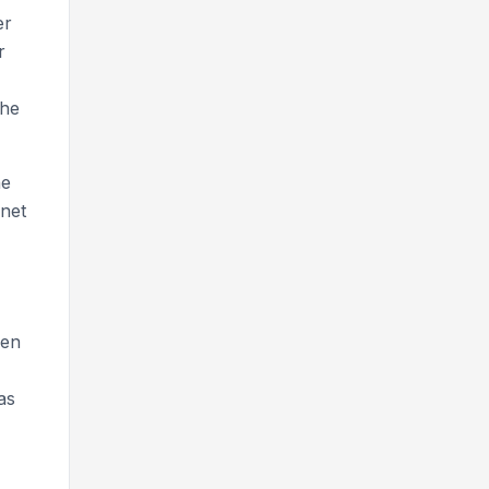
er
r
che
ne
net
pen
as