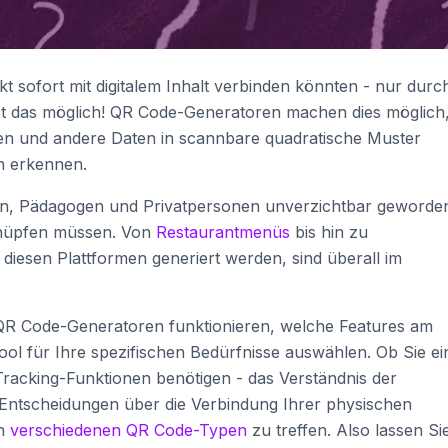
t sofort mit digitalem Inhalt verbinden könnten - nur durc
t das möglich! QR Code-Generatoren machen dies möglich
nen und andere Daten in scannbare quadratische Muster
h erkennen.
men, Pädagogen und Privatpersonen unverzichtbar geworde
rknüpfen müssen. Von
Restaurantmenüs
bis hin zu
 diesen Plattformen generiert werden, sind überall im
 QR Code-Generatoren funktionieren, welche Features am
Tool für Ihre spezifischen Bedürfnisse auswählen. Ob Sie ei
racking-Funktionen benötigen - das Verständnis der
e Entscheidungen über die Verbindung Ihrer physischen
en
verschiedenen QR Code-Typen
zu treffen. Also lassen Si