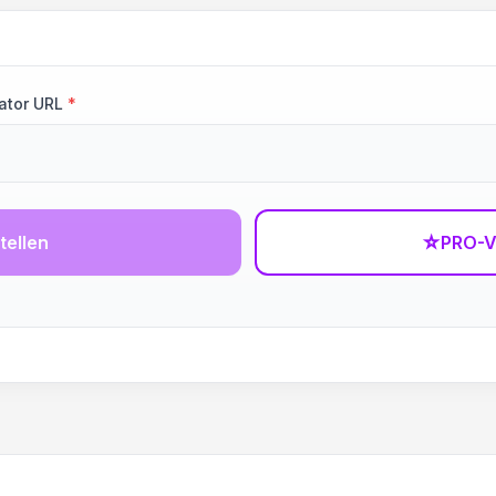
ator URL
*
tellen
☆
PRO-V