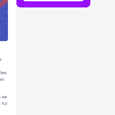
e
Dies
der
 sie
 für