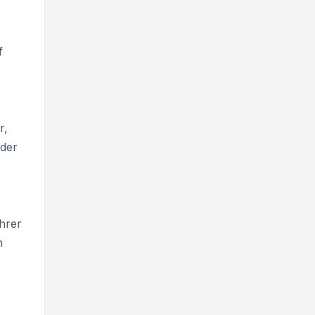
f
r,
oder
hrer
n