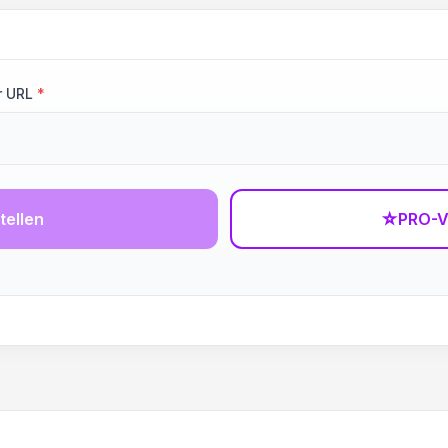
r URL
*
tellen
☆
PRO-V