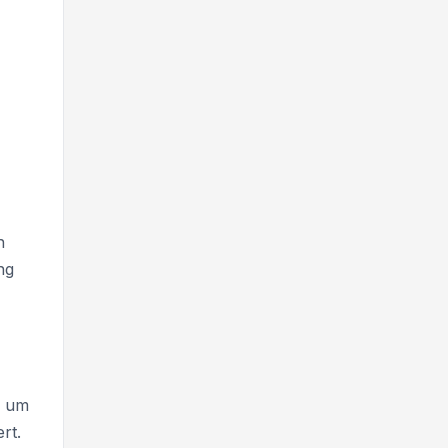
n
ng
, um
rt.