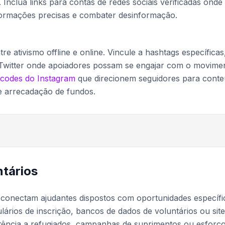
 Inclua links para contas de redes sociais verificadas onde
formações precisas e combater desinformação.
e ativismo offline e online. Vincule a hashtags específicas
Twitter onde apoiadores possam se engajar com o movime
codes do Instagram
que direcionem seguidores para cont
 arrecadação de fundos.
ntários
conectam ajudantes dispostos com oportunidades específi
ários de inscrição, bancos de dados de voluntários ou sit
tência a refugiados, campanhas de suprimentos ou esforç