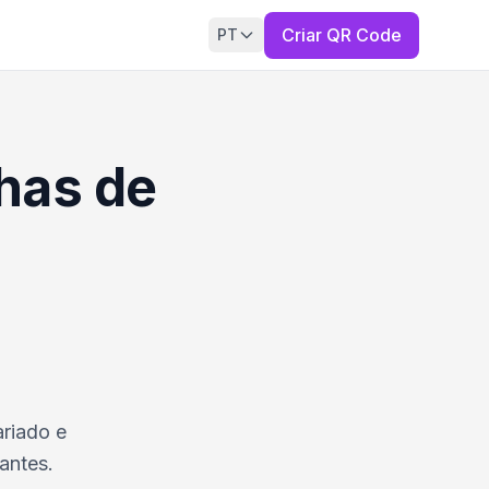
Criar QR Code
PT
has de
riado e
antes.