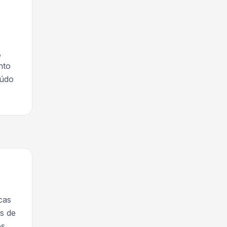
,
nto
eúdo
cas
es de
os