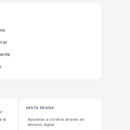
res
erar
mente
m
NESTA PÁGINA
ar
e e
Apoiando a Ucrânia através do
ativismo digital