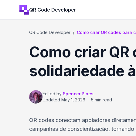
QR Code Developer
QR Code Developer
/
Como criar QR codes para 
Como criar QR
solidariedade à
Edited by
Spencer Pines
Updated
May 1, 2026
·
5 min read
QR codes conectam apoiadores diretament
campanhas de conscientização, tornando o