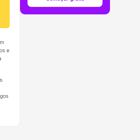
am
os e
a
a.
igos