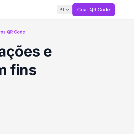
Criar QR Code
PT
ivos QR Code
ações e
m fins