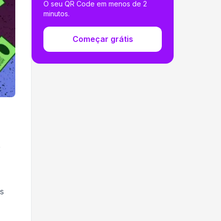
O seu QR Code em menos de 2
minutos.
Começar grátis
,
os