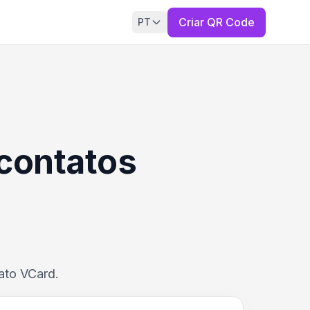
Criar QR Code
PT
contatos
ato VCard.