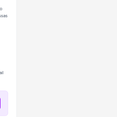
 o
ssas
il