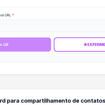
ard URL
*
go QR
☆
EXPERIM
rd para compartilhamento de contato