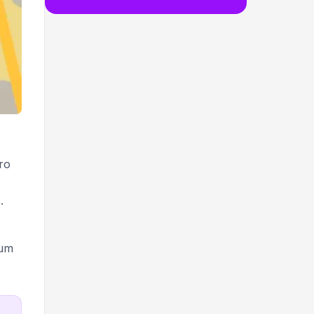
ro
.
 um