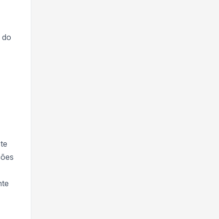
 do
te
ções
nte