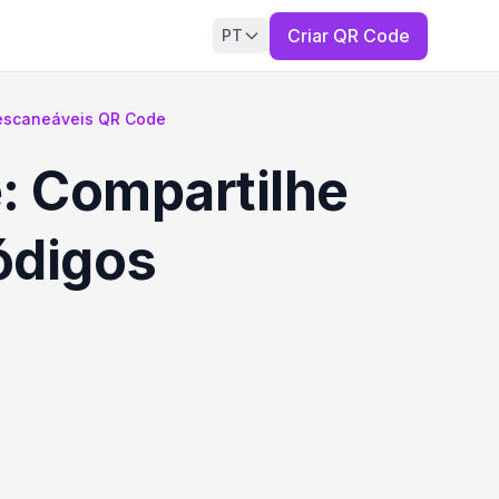
Criar QR Code
PT
 escaneáveis QR Code
: Compartilhe
ódigos