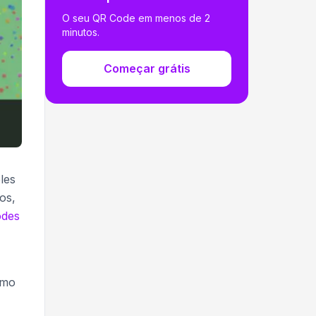
O seu QR Code em menos de 2
minutos.
Começar grátis
les
os,
odes
omo