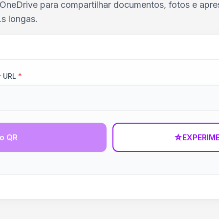
 OneDrive para compartilhar documentos, fotos e apr
s longas.
r URL
*
go QR
☆
EXPERIM