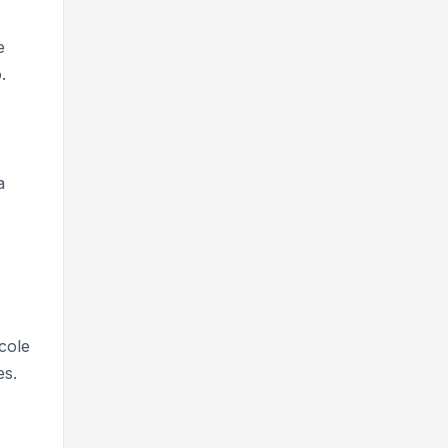
e
.
a
cole
es.