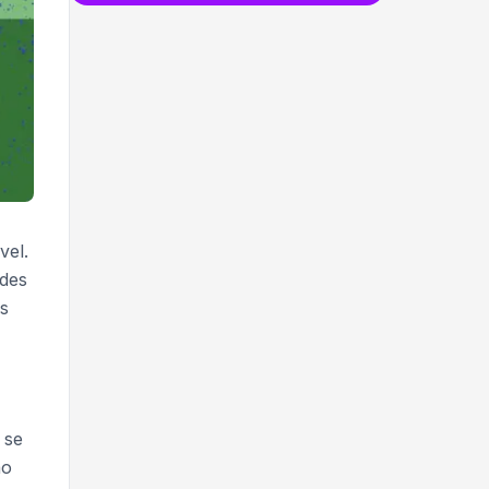
vel.
odes
os
se
ão