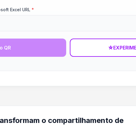
soft Excel URL
*
go QR
☆
EXPERIM
ransformam o compartilhamento de