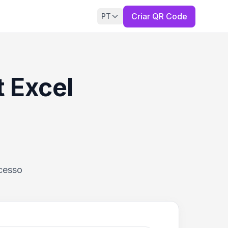
Criar QR Code
PT
 Excel
acesso