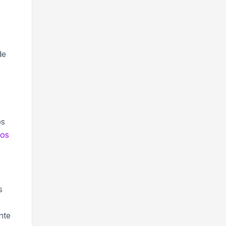
de
os
tos
s
nte