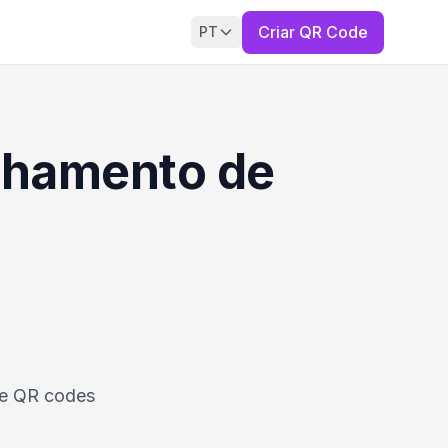
Criar QR Code
PT
lhamento de
de QR codes