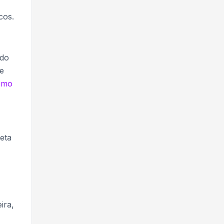
cos.
ndo
de
omo
eta
ira,