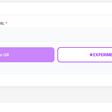
URL
*
go QR
☆
EXPERIM