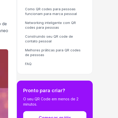
Como QR codes para pessoas
funcionam para marca pessoal
Networking inteligente com QR
o de
codes para pessoas
âneo
Construindo seu QR code de
contato pessoal
Melhores práticas para QR codes
de pessoas
FAQ
Pronto para criar?
O seu QR Code em menos de 2
minutos.
Começar grátis