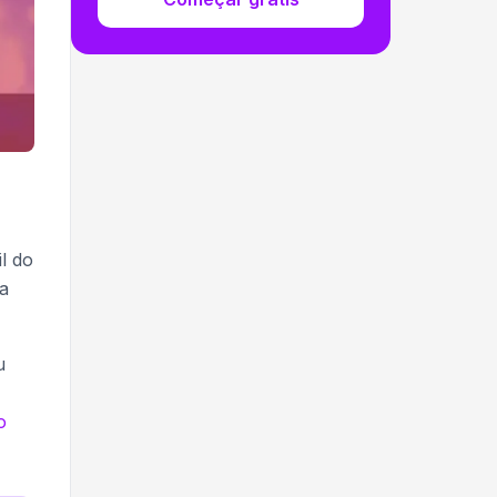
l do
da
u
o