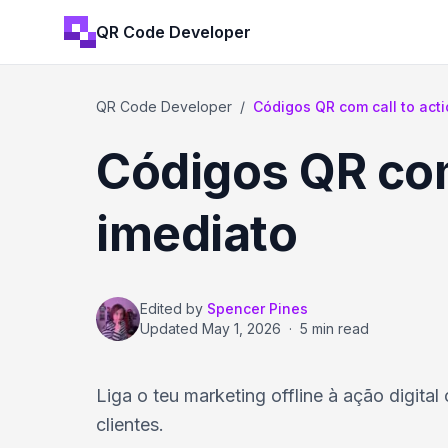
QR Code Developer
QR Code Developer
/
Códigos QR com call to acti
Códigos QR com
imediato
Edited by
Spencer Pines
Updated
May 1, 2026
·
5 min read
Liga o teu marketing offline à ação digi
clientes.