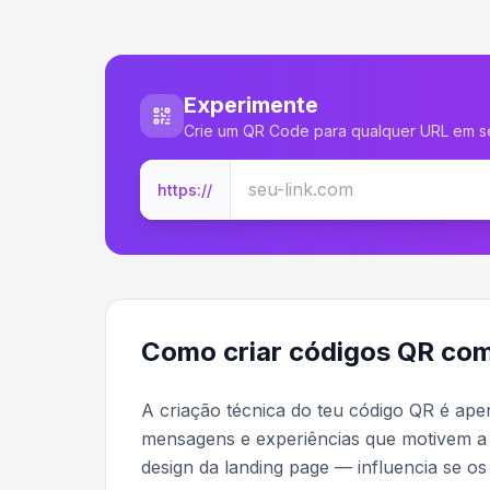
Experimente
Crie um QR Code para qualquer URL em 
https://
Como criar códigos QR com 
A criação técnica do teu código QR é ape
mensagens e experiências que motivem a a
design da landing page — influencia se o