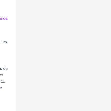
ários
ntes
s de
os
to.
de