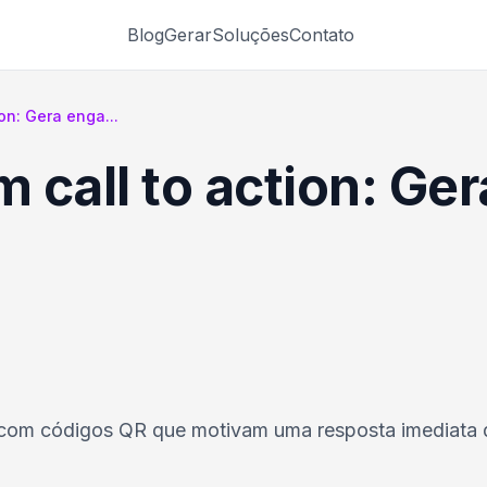
Blog
Gerar
Soluções
Contato
on: Gera enga...
 call to action: G
tal com códigos QR que motivam uma resposta imediata