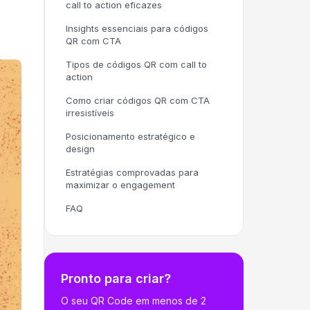
call to action eficazes
Insights essenciais para códigos
QR com CTA
Tipos de códigos QR com call to
action
Como criar códigos QR com CTA
irresistíveis
Posicionamento estratégico e
design
Estratégias comprovadas para
maximizar o engagement
FAQ
Pronto para criar?
O seu QR Code em menos de 2