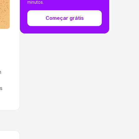
minutos.
Começar grátis
m
s