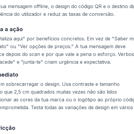
a mensagem offline, o design do código QR e o destino dig
iência do utilizador e reduz as taxas de conversão.
a a ação
italiza aqui" por benefícios concretos. Em vez de "Saber m
uito" ou "Ver opções de preços." A tua mensagem deve
e depois do scan e por que vale a pena o esforço. Verbos
cede" e "junta-te" criam urgência e expectativa.
mediato
em sobrecarregar o design. Usa contraste e tamanho
o que 2,5 cm quadrados muitas vezes não são lidos
ionar as cores da tua marca ou o logótipo ao próprio códi
comprometida. Testa todas as variações de design em vários
ricção