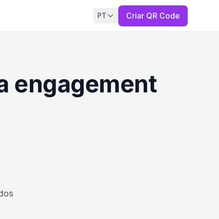
Criar QR Code
PT
era engagement
 dos