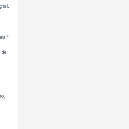
ital.
ais,"
 de
go,