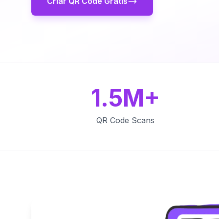
Criar QR Code Grátis
1.5M+
QR Code Scans
Key Features